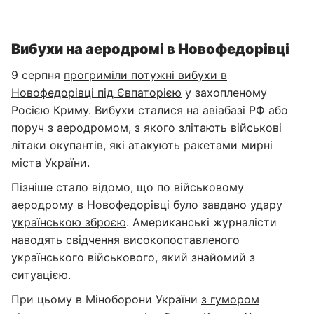
Вибухи на аеродромі в Новофедорівці
9 серпня
прогриміли потужні вибухи в
Новофедорівці під Євпаторією
у захопленому
Росією Криму. Вибухи сталися на авіабазі РФ або
поруч з аеродромом, з якого злітають військові
літаки окупантів, які атакують ракетами мирні
міста України.
Пізніше стало відомо, що по військовому
аеродрому в Новофедорівці
було завдано удару
українською зброєю
. Американські журналісти
наводять свідчення високопоставленого
українського військового, який знайомий з
ситуацією.
При цьому в Міноборони України
з гумором