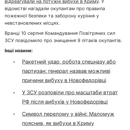
відреагували на потужні вибухи в Криму
. У
відомстві нагадали окупантам про правила
пожежної безпеки та заборону куріння у
невстановлених місцях.
Вранці 10 серпня Командування Повітряних сил
ЗСУ повідомило про знищення 9 літаків окупантів.
Інші новини:
Ракетний удар, робота спецназу або
партизан: генерал назвав можливі
причини вибуху в Новофедорівці
У ЗСУ розповіли про масштаби втрат
РФ після вибухів у Новофедорівці
Символ перелому у війні: Маломуж
пояснив, як вибухи в Криму