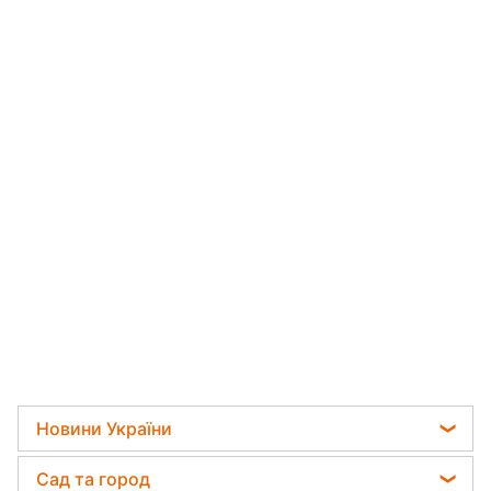
Новини України
Мобілізація
Сад та город