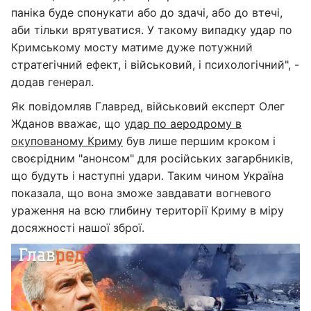
паніка буде спонукати або до здачі, або до втечі,
аби тільки врятуватися. У такому випадку удар по
Кримському мосту матиме дуже потужний
стратегічний ефект, і військовий, і психологічний", -
додав генерал.
Як повідомляв Главред, військовий експерт Олег
Жданов вважає, що
удар по аеродрому в
окупованому Криму
був лише першим кроком і
своєрідним "анонсом" для російських загарбників,
що будуть і наступні удари. Таким чином Україна
показала, що вона зможе завдавати вогневого
ураження на всю глибину території Криму в міру
досяжності нашої зброї.