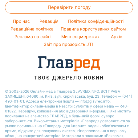
Алла Пугачова
Гарний манікюр
Перевірити погоду
Тести по картинці
Новини Сум
Максим Галкін
Модні помилки
Оптичні ілюзії
Новини Тернополя
Настя Каменських
Про нас
Редакція
Політика конфіденційності
Новини моди
Народні прикмети
Новини Черкаси
Редакційна політика
Правила користування сайтом
Віталій Козловський
Поради від Андре Тана
Реклама на сайті
Ми в соцмережах
Архів
Усе про шоу-бізнес
Новини Житомира
Потап
Звіт про прозорість JTI
Новини Рівного
Новини Одеси
Новини Запоріжжя
ТВОЄ ДЖЕРЕЛО НОВИН
© 2002-2026 Онлайн-медіа Главред GLAVRED.INFO. ВСІ ПРАВА
ЗАХИЩЕНІ. 04080, м. Київ, вул. Кирилівська, буд. 23. Телефон — (044)
490-01-01. Адреса електронної пошти — info@glavred.info.
Ідентифікатор онлайн-медіа в Реєстрі суб’єктів у сфері медіа — R40-
01822.
Передрук, копіювання або відтворення інформації, яка містить
посилання на агентство ГЛАВРЕД, в будь-якій формi суворо
забороняється. Використання матеріалів «Главред» дозволяється за
умови посилання на «Главред». для інтернет-видань обов’язковим є
пряме, відкрите для пошукових систем, гіперпосилання в першому
абзаці на конкретний матеріал. Матеріали з плашками «Реклама»,