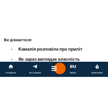
Ви дізнаєтеся:
Камалія розповіла про приліт
Як зараз виглядає власність
Мохаммеда Захура
ГОЛОВНА
TELEGRAM
МОВА
ВАЖЛИВЕ
Українська співачка
Камалія
розповіла про приліт,
який стався під час російської атаки 14 травня і
зруйнував бізнес-центр, що належить Мохаммеду
Захуру. Артистка показала в
Instagram
наслідки
удару і поділилася своєю історією втрат.