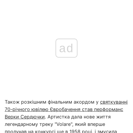
ad
Також розкішним фінальним акордом у
святкуванні
70-річного ювілею Євробачення став перформанс
Верки Сердючки
. Артистка дала нове життя
легендарному треку "Volare", який вперше
пролунав на конкурсі ще в 1958 році, і змусила