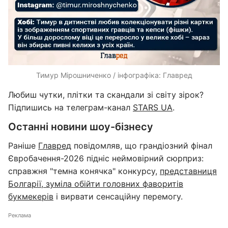
Тимур Мірошниченко / інфографіка: Главред
Любиш чутки, плітки та скандали зі світу зірок?
Підпишись на телеграм-канал
STARS UA
.
Останні новини шоу-бізнесу
Раніше
Главред
повідомляв, що грандіозний фінал
Євробачення-2026 підніс неймовірний сюрприз:
справжня "темна конячка" конкурсу,
представниця
Болгарії, зуміла обійти головних фаворитів
букмекерів
і вирвати сенсаційну перемогу.
Реклама