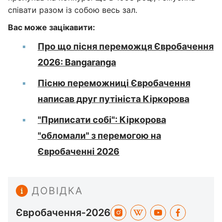
співати разом із собою весь зал.
Вас може зацікавити:
Про що пісня переможця Євробачення
2026: Bangaranga
Пісню переможниці Євробачення
написав друг путініста Кіркорова
"Приписати собі": Кіркорова
"обломали" з перемогою на
Євробаченні 2026
ДОВІДКА
Євробачення-2026