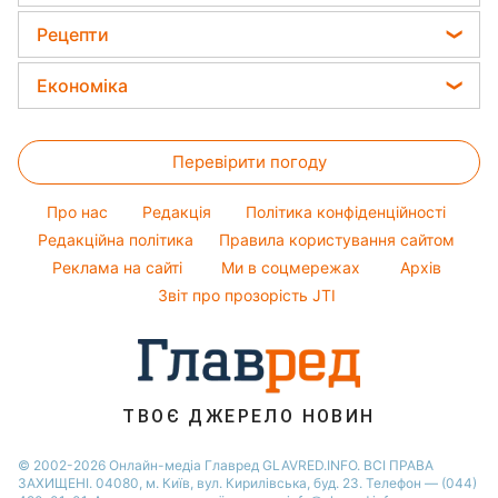
Усе про сало
Віталій Козловський
Новини Одеси
Головоломки
Поради від Андре Тана
Рецепти
Прибирання
Потап
Новини Рівного
Тести по картинці
Жіночі стрижки
Закуски
Авто
Економіка
Софія Ротару
Новини Запоріжжя
Оптичні ілюзії
Фарбування волосся
Салати
Прання
Ольга Сумська
Новини Львова
Ціни на продукти
Народні прикмети
Прості страви
Філіп Кіркоров
Перевірити погоду
Грошова допомога
Усе про шоу-бізнес
Легкі десерти
Олена Зеленська
Тарифи
Про нас
Редакція
Політика конфіденційності
Напої
Ані Лорак
Курс валют
Редакційна політика
Правила користування сайтом
Святкове меню
Реклама на сайті
Ми в соцмережах
Архів
Звіт про прозорість JTI
ТВОЄ ДЖЕРЕЛО НОВИН
© 2002-2026 Онлайн-медіа Главред GLAVRED.INFO. ВСІ ПРАВА
ЗАХИЩЕНІ. 04080, м. Київ, вул. Кирилівська, буд. 23. Телефон — (044)