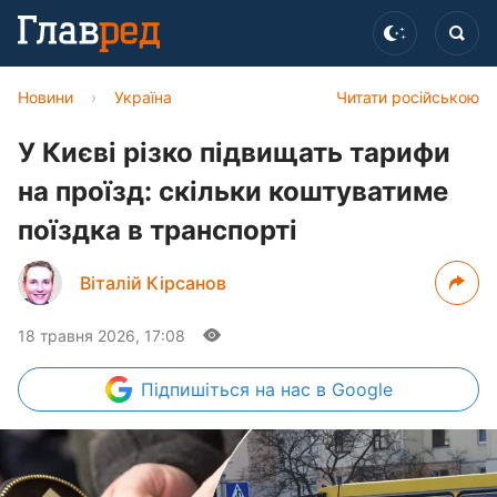
Новини
›
Україна
Читати російською
У Києві різко підвищать тарифи
на проїзд: скільки коштуватиме
поїздка в транспорті
Віталій Кірсанов
18 травня 2026, 17:08
Підпишіться
на нас в Google