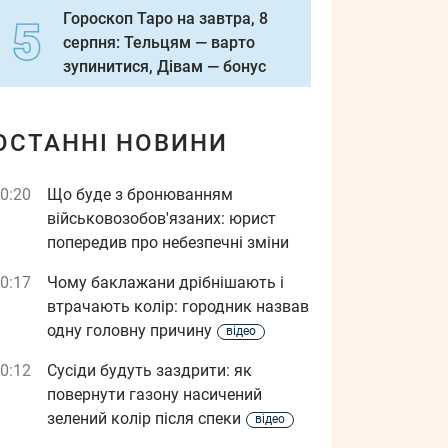
Гороскоп Таро на завтра, 8
серпня: Тельцям — варто
зупинитися, Дівам — бонус
ОСТАННІ НОВИНИ
0:20
Що буде з бронюванням
військовозобов'язаних: юрист
попередив про небезпечні зміни
0:17
Чому баклажани дрібнішають і
втрачають колір: городник назвав
одну головну причину
відео
0:12
Сусіди будуть заздрити: як
повернути газону насичений
зелений колір після спеки
відео