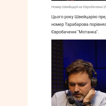
Номер Швейцарії на Євробаченні 2
Цього року Швейцарію предс
номер Тарабарова порівня
Євробаченні "Мотанка".