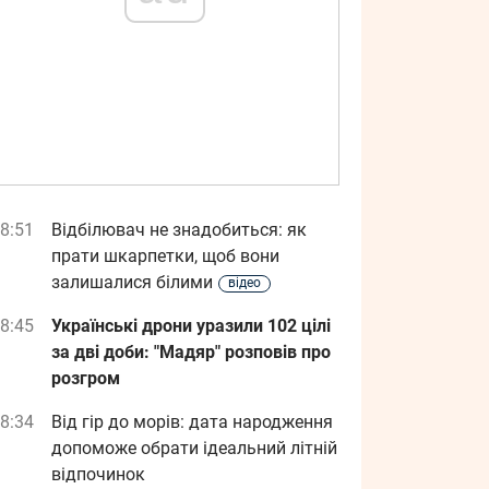
8:51
Відбілювач не знадобиться: як
прати шкарпетки, щоб вони
залишалися білими
відео
8:45
Українські дрони уразили 102 цілі
за дві доби: "Мадяр" розповів про
розгром
8:34
Від гір до морів: дата народження
допоможе обрати ідеальний літній
відпочинок