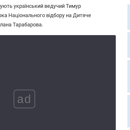
тують український ведучий Тимур
ка Національного відбору на Дитяче
тлана Тарабарова.
ad