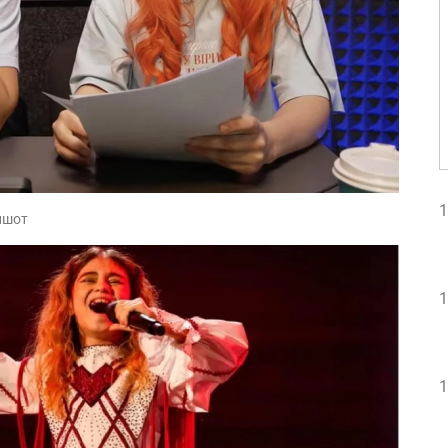
1
ншот
1
1