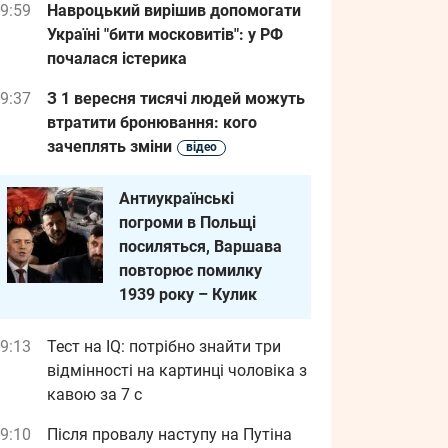
9:59
Навроцький вирішив допомогати
Україні "бити московитів": у РФ
почалася істерика
9:37
З 1 вересня тисячі людей можуть
втратити бронювання: кого
зачеплять зміни
відео
Антиукраїнські
погроми в Польщі
посиляться, Варшава
повторює помилку
1939 року – Кулик
9:13
Тест на IQ: потрібно знайти три
відмінності на картинці чоловіка з
кавою за 7 с
9:10
Після провалу наступу на Путіна