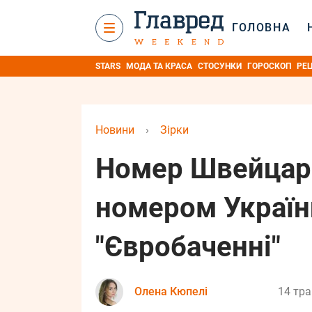
ГОЛОВНА
STARS
МОДА ТА КРАСА
СТОСУНКИ
ГОРОСКОП
РЕ
Новини
›
Зірки
Номер Швейцарі
номером Україн
"Євробаченні"
Олена Кюпелі
14 тра