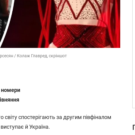
ерсесян / Колаж Главред, скріншот
а номери
рівняння
о світу спостерігають за другим півфіналом
виступає й Україна.