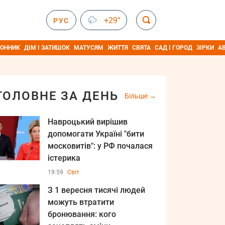
+29°
РУС
ОННИК
ДІМ І ЗАТИШОК
МАТУСЯМ
ЖИТТЯ
СВЯТА
САД І ГОРОД
ЗІРКИ
А
ГОЛОВНЕ ЗА ДЕНЬ
Більше
Навроцький вирішив
допомогати Україні "бити
московитів": у РФ почалася
істерика
19:59
Світ
З 1 вересня тисячі людей
можуть втратити
бронювання: кого