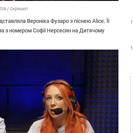
026 / Скріншот
тавляла Вероніка Фузаро з піснею Alice. Її
1
ла з номером Софії Нерсесян на Дитячому
1