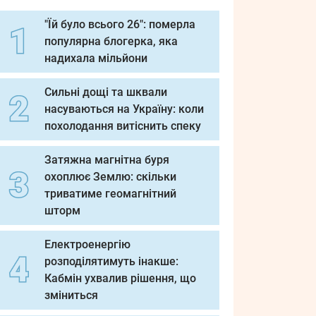
"Їй було всього 26": померла
популярна блогерка, яка
надихала мільйони
Сильні дощі та шквали
насуваються на Україну: коли
похолодання витіснить спеку
Затяжна магнітна буря
охоплює Землю: скільки
триватиме геомагнітний
шторм
Електроенергію
розподілятимуть інакше:
Кабмін ухвалив рішення, що
зміниться