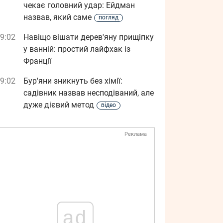
чекає головний удар: Ейдман
назвав, який саме
погляд
9:02
Навіщо вішати дерев'яну прищіпку
у ванній: простий лайфхак із
Франції
9:02
Бур'яни зникнуть без хімії:
садівник назвав несподіваний, але
дуже дієвий метод
відео
Реклама
ad