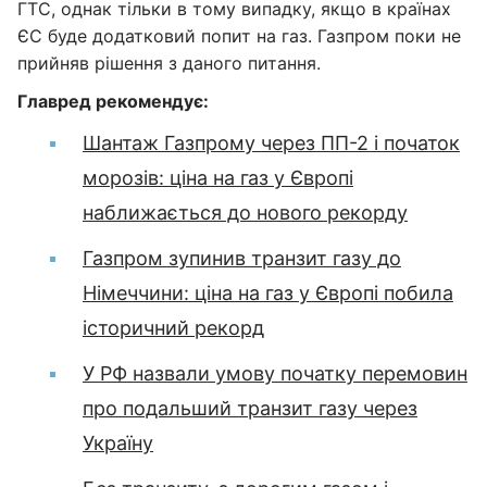
ГТС, однак тільки в тому випадку, якщо в країнах
ЄС буде додатковий попит на газ. Газпром поки не
прийняв рішення з даного питання.
Главред рекомендує:
Шантаж Газпрому через ПП-2 і початок
морозів: ціна на газ у Європі
наближається до нового рекорду
Газпром зупинив транзит газу до
Німеччини: ціна на газ у Європі побила
історичний рекорд
У РФ назвали умову початку перемовин
про подальший транзит газу через
Україну