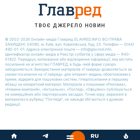
ТВОЄ ДЖЕРЕЛО НОВИН
© 2002-2026 Онлайн-медіа Главред GLAVRED.INFO. ВСІ ПРАВА
ЗАХИЩЕНІ. 04080, м. Київ, вул. Кирилівська, буд. 23. Телефон — (044)
490-01-01. Адреса електронної пошти — info@glavred.info.
Ідентифікатор онлайн-медіа в Реєстрі суб’єктів у сфері медіа — R40-
01822.
Передрук, копіювання або відтворення інформації, яка містить
посилання на агентство ГЛАВРЕД, в будь-якій формi суворо
забороняється. Використання матеріалів «Главред» дозволяється за
умови посилання на «Главред». для інтернет-видань обов’язковим є
пряме, відкрите для пошукових систем, гіперпосилання в першому
абзаці на конкретний матеріал. Матеріали з плашками «Реклама»,
«Новини компаній», «Актуально», «Погляд», «Офіційно» публікуються
на комерційних або партнерських засадах. Точки зору, виражені в
матеріалах в рубриці "Погляди", не завжди збігаються з думкою
редакції.