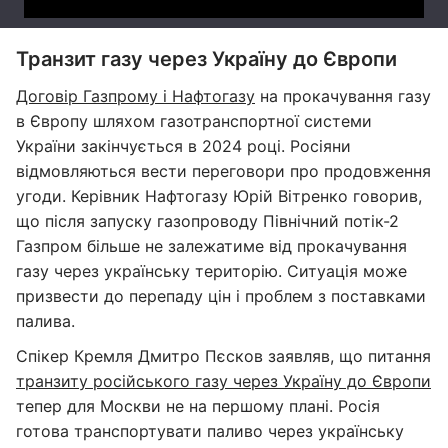
Транзит газу через Україну до Європи
Договір Газпрому і Нафтогазу
на прокачування газу
в Європу шляхом газотранспортної системи
України закінчується в 2024 році. Росіяни
відмовляються вести переговори про продовження
угоди. Керівник Нафтогазу Юрій Вітренко говорив,
що після запуску газопроводу Північний потік-2
Газпром більше не залежатиме від прокачування
газу через українську територію. Ситуація може
призвести до перепаду цін і проблем з поставками
палива.
Спікер Кремля Дмитро Пєсков заявляв, що питання
транзиту російського газу через Україну до Європи
тепер для Москви не на першому плані. Росія
готова транспортувати паливо через українську