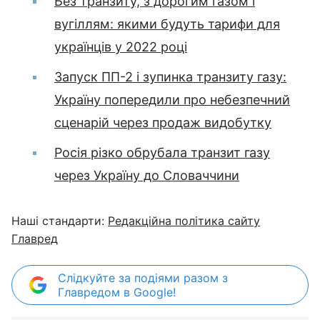
Без транзиту, з дорогим газом і
вугіллям: якими будуть тарифи для
українців у 2022 році
Запуск ПП-2 і зупинка транзиту газу:
Україну попередили про небезпечний
сценарій через продаж видобутку
Росія різко обрубала транзит газу
через Україну до Словаччини
Наші стандарти:
Редакційна політика сайту
Главред
Слідкуйте за подіями разом з
Главредом в Google!