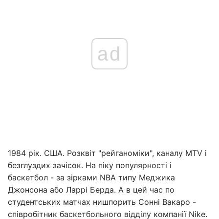
ad
1984 рік. США. Розквіт "рейганоміки", каналу MTV і
безглуздих зачісок. На піку популярності і
баскетбол - за зірками NBA типу Меджика
Джонсона або Ларрі Берда. А в цей час по
студентських матчах нишпорить Сонні Вакаро -
співробітник баскетбольного відділу компанії Nike.