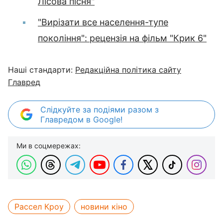
Лісова пісня"
"Вирізати все населення-тупе
покоління": рецензія на фільм "Крик 6"
Наші стандарти:
Редакційна політика сайту
Главред
Слідкуйте за подіями разом з
Главредом в Google!
Ми в соцмережах:
Рассел Кроу
новини кіно