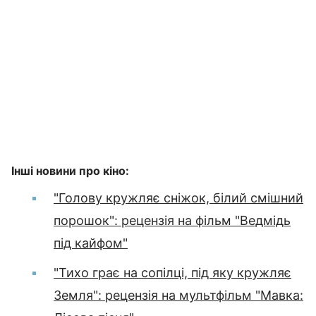
Інші новини про кіно:
"Голову кружляє сніжок, білий смішний
порошок": рецензія на фільм "Ведмідь
під кайфом"
"Тихо грає на сопілці, під яку кружляє
Земля": рецензія на мультфільм "Мавка: