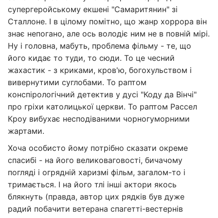
супергеройському екшені "Самаритянин" зі
Сталлоне. І в цілому помітно, що жанр хоррора він
знає непогано, але ось володіє ним не в повній мірі.
Ну і головна, мабуть, проблема фільму - те, що
його кидає то туди, то сюди. То це чесний
жахастик - з криками, кров'ю, богохульством і
вивернутими суглобами. То раптом
конспірологічний детектив у дусі "Коду да Вінчі"
про гріхи католицької церкви. То раптом Рассел
Кроу вибухає несподіваними чорногуморними
жартами.
Хоча особисто йому потрібно сказати окреме
спасибі - на його великоваговості, бичачому
погляді і огрядній харизмі фільм, загалом-то і
тримається. І на його тлі інші актори якось
блякнуть (правда, автор цих рядків був дуже
радий побачити ветерана спагетті-вестернів