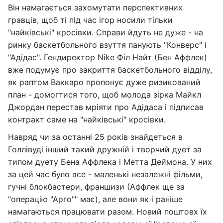
Він намагається захомутати перспективних
гравців, щоб ті під час ігор носили тільки
"найківські" кросівки. Справи йдуть не дуже - на
ринку баскетбольного взуття панують "Конверс" і
"Адідас". Гендиректор Nike Філ Найт (Бен Аффлек)
вже подумує про закриття баскетбольного відділу,
як раптом Ваккаро пропонує дуже ризикований
план - домогтися того, щоб молода зірка Майкл
Джордан перестав мріяти про Адідаса і підписав
контракт саме на "найківські" кросівки.
Навряд чи за останні 25 років знайдеться в
Голлівуді інший такий дружній і творчий дует за
типом дуету Бена Аффлека і Метта Деймона. У них
за цей час було все - маленькі незалежні фільми,
гучні блокбастери, франшизи (Аффлек ще за
"операцію "Арго"" має), але вони як і раніше
намагаються працювати разом. Новий поштовх їх