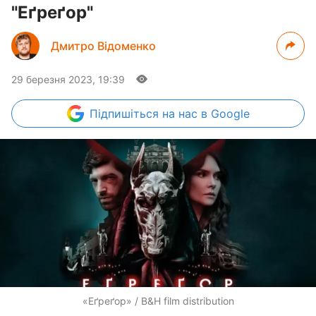
"Еґреґор"
Дмитро Відоменко
29 березня 2023, 19:39
Підпишіться
на нас в Google
«Еґреґор» / B&H film distribution