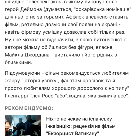
швидше телеспектакль, в якому виконує соло
герой Деймона (думається, "оскарівська номінація"
для нього не за горами). Аффлек впевнено ставить
фільм, ретельно дозуючи свої появи на екрані -
навіть фірмову усмішку дозволив собі тільки раз.
Ну і не можна не відзначити, з якою витонченістю
автори фільму обійшлися без фігури, власне,
Майкла Джордана - вистачило і його рідних з
близькими.
Підсумовуючи - фільм рекомендується любителям
жанру "історія успіху", фанатам кросівок та й
просто любителям хорошого дорослого кіно типу"
Гленгаррі Глен Росс "або"людина, яка змінила все".
РЕКОМЕНДУЄМО:
Ніхто не чекає на іспанську
інквізицію: рецензія на фільм
"Екзорцист Ватикану"