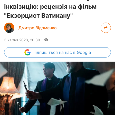
інквізицію: рецензія на фільм
"Екзорцист Ватикану"
Дмитро Відоменко
3 квітня 2023, 20:30
Підпишіться
на нас в Google