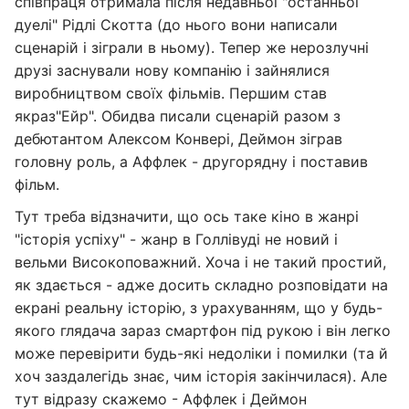
співпраця отримала після недавньої "останньої
дуелі" Рідлі Скотта (до нього вони написали
сценарій і зіграли в ньому). Тепер же нерозлучні
друзі заснували нову компанію і зайнялися
виробництвом своїх фільмів. Першим став
якраз"Ейр". Обидва писали сценарій разом з
дебютантом Алексом Конвері, Деймон зіграв
головну роль, а Аффлек - другорядну і поставив
фільм.
Тут треба відзначити, що ось таке кіно в жанрі
"історія успіху" - жанр в Голлівуді не новий і
вельми Високоповажний. Хоча і не такий простий,
як здається - адже досить складно розповідати на
екрані реальну історію, з урахуванням, що у будь-
якого глядача зараз смартфон під рукою і він легко
може перевірити будь-які недоліки і помилки (та й
хоч заздалегідь знає, чим історія закінчилася). Але
тут відразу скажемо - Аффлек і Деймон