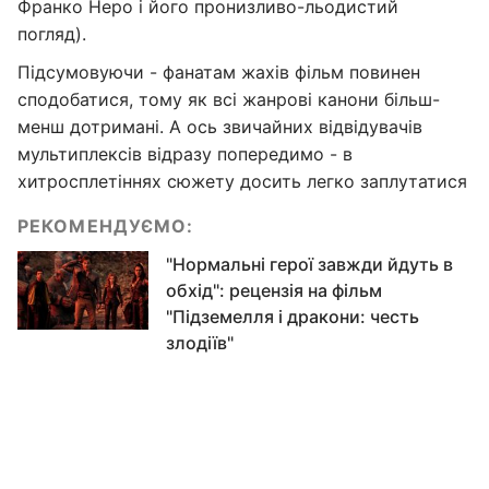
Франко Неро і його пронизливо-льодистий
погляд).
Підсумовуючи - фанатам жахів фільм повинен
сподобатися, тому як всі жанрові канони більш-
менш дотримані. А ось звичайних відвідувачів
мультиплексів відразу попередимо - в
хитросплетіннях сюжету досить легко заплутатися
РЕКОМЕНДУЄМО:
"Нормальні герої завжди йдуть в
обхід": рецензія на фільм
"Підземелля і дракони: честь
злодіїв"