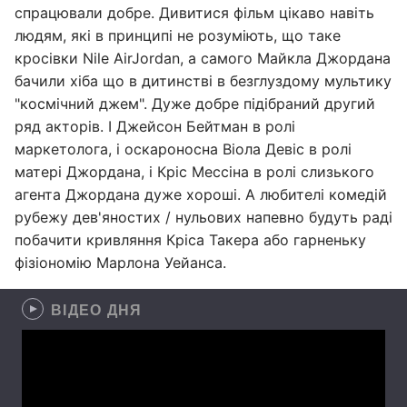
спрацювали добре. Дивитися фільм цікаво навіть
людям, які в принципі не розуміють, що таке
кросівки Nile AirJordan, а самого Майкла Джордана
бачили хіба що в дитинстві в безглуздому мультику
"космічний джем". Дуже добре підібраний другий
ряд акторів. І Джейсон Бейтман в ролі
маркетолога, і оскароносна Віола Девіс в ролі
матері Джордана, і Кріс Мессіна в ролі слизького
агента Джордана дуже хороші. А любителі комедій
рубежу дев'яностих / нульових напевно будуть раді
побачити кривляння Кріса Такера або гарненьку
фізіономію Марлона Уейанса.
ВІДЕО ДНЯ