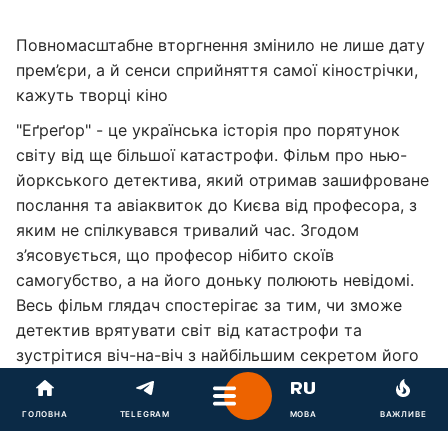
Повномасштабне вторгнення змінило не лише дату
прем’єри, а й сенси сприйняття самої кінострічки,
кажуть творці кіно
"Еґреґор" - це українська історія про порятунок
світу від ще більшої катастрофи. Фільм про нью-
йоркського детектива, який отримав зашифроване
послання та авіаквиток до Києва від професора, з
яким не спілкувався тривалий час. Згодом
з’ясовується, що професор нібито скоїв
самогубство, а на його доньку полюють невідомі.
Весь фільм глядач спостерігає за тим, чи зможе
детектив врятувати світ від катастрофи та
зустрітися віч-на-віч з найбільшим секретом його
власного життя.
Ми всі, як і головний герой, маємо спільне
ГОЛОВНА
TELEGRAM
МОВА
ВАЖЛИВЕ
прагнення - перемога. І об’єднуємося, щоб досягти