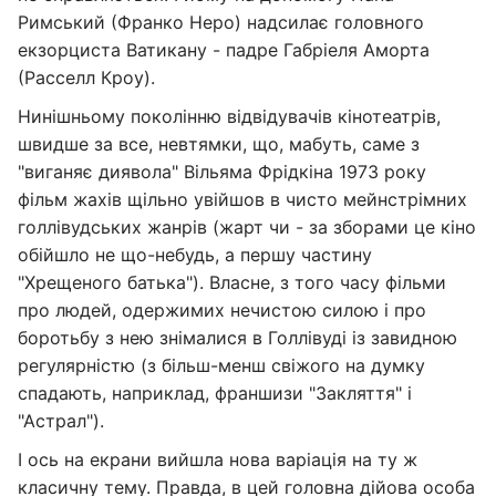
Римський (Франко Неро) надсилає головного
екзорциста Ватикану - падре Габріеля Аморта
(Расселл Кроу).
Нинішньому поколінню відвідувачів кінотеатрів,
швидше за все, невтямки, що, мабуть, саме з
"виганяє диявола" Вільяма Фрідкіна 1973 року
фільм жахів щільно увійшов в чисто мейнстрімних
голлівудських жанрів (жарт чи - за зборами це кіно
обійшло не що-небудь, а першу частину
"Хрещеного батька"). Власне, з того часу фільми
про людей, одержимих нечистою силою і про
боротьбу з нею знімалися в Голлівуді із завидною
регулярністю (з більш-менш свіжого на думку
спадають, наприклад, франшизи "Закляття" і
"Астрал").
І ось на екрани вийшла нова варіація на ту ж
класичну тему. Правда, в цей головна дійова особа