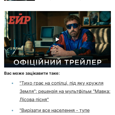
Вас може зацікавити таке:
"Тихо грає на сопілці, під яку кружля
Земля": рецензія на мультфільм "Мавка:
Лісова пісня"
"Вирізати все населення - тупе