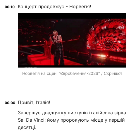
Концерт продовжує - Норвегія!
00:10
Норвегія на сцені "Євробачення-2026" / Скріншот
Привіт, Італія!
00:00
Завершує двадцятку виступів італійська зірка
Sal Da Vinci: йому пророкують місце у першій
десятці.