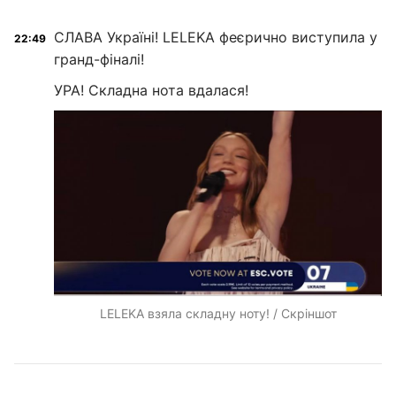
СЛАВА Україні! LELEKA феєрично виступила у
22:49
гранд-фіналі!
УРА! Складна нота вдалася!
LELEKA взяла складну ноту! / Скріншот