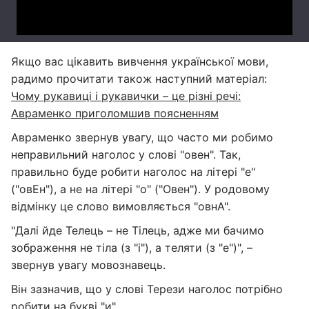
Якщо вас цікавить вивчення української мови,
радимо прочитати також наступний матеріал:
Чому рукавиці і рукавички – це різні речі:
Авраменко приголомшив поясненням
Авраменко звернув увагу, що часто ми робимо
неправильний наголос у слові "овен". Так,
правильно буде робити наголос на літері "е"
("овЕн"), а не на літері "о" ("Овен"). У родовому
відмінку це слово вимовляється "овнА".
"Далі йде Телець – не Тілець, адже ми бачимо
зображення не тіла (з "і"), а теляти (з "е")", –
звернув увагу мовознавець.
Він зазначив, що у слові Терези наголос потрібно
робити на букві "и".