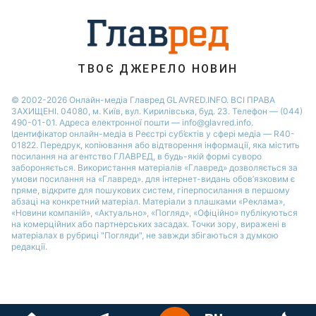
ТВОЄ ДЖЕРЕЛО НОВИН
© 2002-2026 Онлайн-медіа Главред GLAVRED.INFO. ВСІ ПРАВА
ЗАХИЩЕНІ. 04080, м. Київ, вул. Кирилівська, буд. 23. Телефон — (044)
490-01-01. Адреса електронної пошти — info@glavred.info.
Ідентифікатор онлайн-медіа в Реєстрі суб’єктів у сфері медіа — R40-
01822.
Передрук, копіювання або відтворення інформації, яка містить
посилання на агентство ГЛАВРЕД, в будь-якій формi суворо
забороняється. Використання матеріалів «Главред» дозволяється за
умови посилання на «Главред». для інтернет-видань обов’язковим є
пряме, відкрите для пошукових систем, гіперпосилання в першому
абзаці на конкретний матеріал. Матеріали з плашками «Реклама»,
«Новини компаній», «Актуально», «Погляд», «Офіційно» публікуються
на комерційних або партнерських засадах. Точки зору, виражені в
матеріалах в рубриці "Погляди", не завжди збігаються з думкою
редакції.