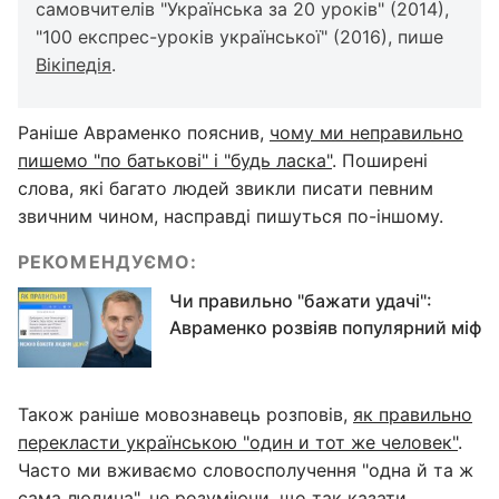
самовчителів "Українська за 20 уроків" (2014),
"100 експрес-уроків української" (2016), пише
Вікіпедія
.
Раніше Авраменко пояснив,
чому ми неправильно
пишемо "по батькові" і "будь ласка"
. Поширені
слова, які багато людей звикли писати певним
звичним чином, насправді пишуться по-іншому.
РЕКОМЕНДУЄМО:
Чи правильно "бажати удачі":
Авраменко розвіяв популярний міф
Також раніше мовознавець розповів,
як правильно
перекласти українською "один и тот же человек"
.
Часто ми вживаємо словосполучення "одна й та ж
сама людина", не розуміючи, що так казати