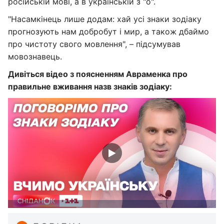
російській мові, а в українській з "о".
"Насамкінець лише додам: хай усі знаки зодіаку
прогнозують нам добробут і мир, а також дбаймо
про чистоту свого мовлення", – підсумував
мовознавець.
Дивіться відео з поясненням Авраменка про
правильне вживання назв знаків зодіаку: