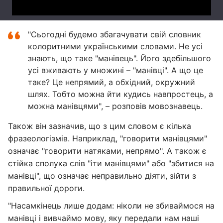
"Сьогодні будемо збагачувати свій словник
колоритними українськими словами. Не усі
знають, що таке "манівець". Його здебільшого
усі вживають у множині – "манівці". А що це
таке? Це непрямий, а обхідний, окружний
шлях. Тобто можна йти кудись навпростець, а
можна манівцями", – розповів мовознавець.
Також він зазначив, що з цим словом є кілька
фразеологізмів. Наприклад, "говорити манівцями"
означає "говорити натяками, непрямо". А також є
стійка сполука слів "іти манівцями" або "збитися на
манівці", що означає неправильно діяти, зійти з
правильної дороги.
"Насамкінець лише додам: ніколи не збиваймося на
манівці і вивчаймо мову, яку передали нам наші