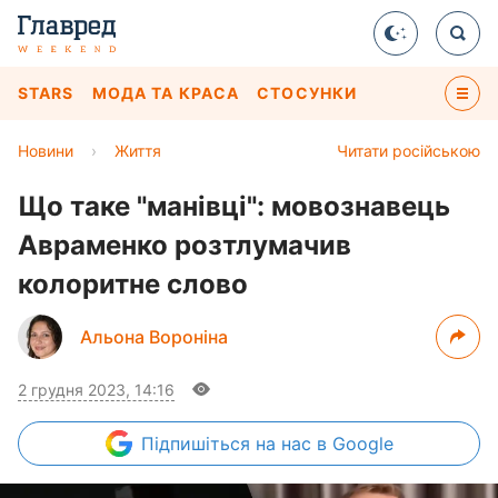
STARS
МОДА ТА КРАСА
СТОСУНКИ
Новини
›
Життя
Читати російською
Що таке "манівці": мовознавець
Авраменко розтлумачив
колоритне слово
Альона Вороніна
2 грудня 2023, 14:16
Підпишіться
на нас в Google