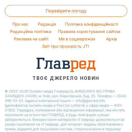
Алла Пугачова
Новини Харкова
Прості страви
Тарифи
Максим Галкін
Перевірити погоду
Новини Львова
Легкі десерти
Курс валют
Настя Каменських
Новини Полтави
Напої
Про нас
Редакція
Політика конфіденційності
Віталій Козловський
Новини Дніпра
Редакційна політика
Правила користування сайтом
Реклама на сайті
Ми в соцмережах
Архів
Новини Сум
Звіт про прозорість JTI
Новини Тернополя
Новини Черкаси
Новини Житомира
Новини Рівного
ТВОЄ ДЖЕРЕЛО НОВИН
Новини Одеси
© 2002-2026 Онлайн-медіа Главред GLAVRED.INFO. ВСІ ПРАВА
ЗАХИЩЕНІ. 04080, м. Київ, вул. Кирилівська, буд. 23. Телефон — (044)
Новини Запоріжжя
490-01-01. Адреса електронної пошти — info@glavred.info.
Ідентифікатор онлайн-медіа в Реєстрі суб’єктів у сфері медіа — R40-
01822.
Передрук, копіювання або відтворення інформації, яка містить
посилання на агентство ГЛАВРЕД, в будь-якій формi суворо
забороняється. Використання матеріалів «Главред» дозволяється за
умови посилання на «Главред». для інтернет-видань обов’язковим є
пряме, відкрите для пошукових систем, гіперпосилання в першому