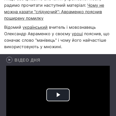
радимо прочитати наступний матеріал:
Чому не
можна казати "слідуючий": Авраменко пояснив
поширену помилку
Відомий
український
вчитель і мовознавець
Олександр Авраменко у своєму
уроці
пояснив, що
означає слово "манівець" і чому його найчастіше
використовують у множині.
ВІДЕО ДНЯ