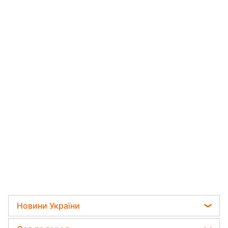
Новини України
Телеграм новини України