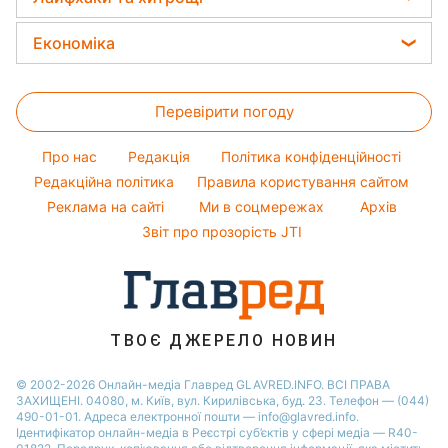
Салати
Настя Каменських
Новини моди
Новини Львова
Прання
Прості страви
Економіка
Віталій Козловський
Поради від Андре Тана
Новини Полтави
Кімнатні рослини
Легкі десерти
Ціни на продукти
Потап
Новини Дніпра
Усе про сало
Напої
Перевірити погоду
Грошова допомога
Софія Ротару
Новини Сум
Прибирання
Тарифи
Ольга Сумська
Про нас
Редакція
Політика конфіденційності
Авто
Курс валют
Філіп Кіркоров
Редакційна політика
Правила користування сайтом
Реклама на сайті
Ми в соцмережах
Архів
Олена Зеленська
Звіт про прозорість JTI
Ані Лорак
Кейт Міддлтон
Алла Пугачова
ТВОЄ ДЖЕРЕЛО НОВИН
© 2002-2026 Онлайн-медіа Главред GLAVRED.INFO. ВСІ ПРАВА
ЗАХИЩЕНІ. 04080, м. Київ, вул. Кирилівська, буд. 23. Телефон — (044)
490-01-01. Адреса електронної пошти — info@glavred.info.
Ідентифікатор онлайн-медіа в Реєстрі суб’єктів у сфері медіа — R40-