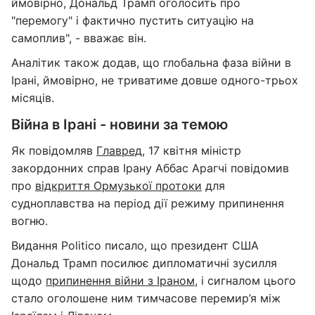
ймовірно, Дональд Трамп оголосить про
"перемогу" і фактично пустить ситуацію на
самоплив", - вважає він.
Аналітик також додав, що глобальна фаза війни в
Ірані, ймовірно, не триватиме довше одного-трьох
місяців.
Війна в Ірані - новини за темою
Як повідомляв
Главред
, 17 квітня міністр
закордонних справ Ірану Аббас Арагчі повідомив
про
відкриття Ормузької протоки
для
судноплавства на період дії режиму припинення
вогню.
Видання Politico писало, що президент США
Дональд Трамп посилює дипломатичні зусилля
щодо
припинення війни з Іраном
, і сигналом цього
стало оголошене ним тимчасове перемир’я між