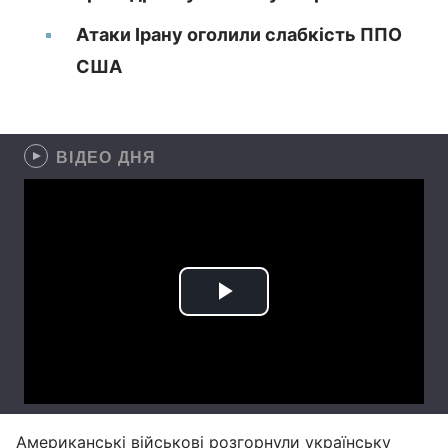
Атаки Ірану оголили слабкість ППО
США
ВІДЕО ДНЯ
Американські військові
розгорнули українську