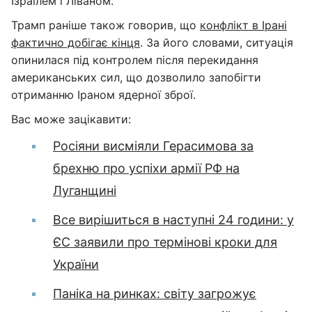
Ізраїлем і Ліваном.
Трамп раніше також говорив, що
конфлікт в Ірані
фактично добігає кінця
. За його словами, ситуація
опинилася під контролем після перекидання
американських сил, що дозволило запобігти
отриманню Іраном ядерної зброї.
Вас може зацікавити:
Росіяни висміяли Герасимова за
брехню про успіхи армії РФ на
Луганщині
Все вирішиться в наступні 24 години: у
ЄС заявили про термінові кроки для
України
Паніка на ринках: світу загрожує