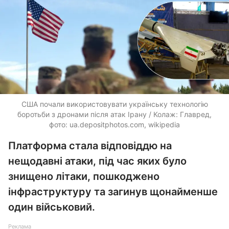
США почали використовувати українську технологію
боротьби з дронами після атак Ірану / Колаж: Главред,
фото:
ua.depositphotos.com
, wikipedia
Платформа стала відповіддю на
нещодавні атаки, під час яких було
знищено літаки, пошкоджено
інфраструктуру та загинув щонайменше
один військовий.
Реклама