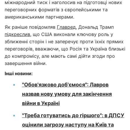
міжнародний тиск і наголосив на підготовці нових
переговорних форматів з європейськими та
американськими партнерами.
Як раніше повідомляв
Главред
, Дональд Трамп
підкреслив
, що США виконали ключову роль у
зближенні сторін і не заперечує проти їхніх прямих
переговорів, вважаючи, що Росія та Україна близькі
до компромісу, але мають самі дійти згоди про
завершення війни.
Інші новини:
"Обов'язково доб'ємося": Лавров
назвав нову умову для закінчення
війни в Україні
"Треба готуватись до гіршого": в ДПСУ
оцінили загрозу наступу на Київ та