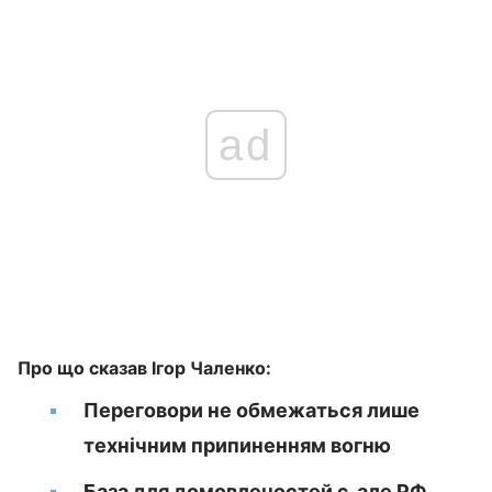
ad
Про що сказав Ігор Чаленко:
Переговори не обмежаться лише
технічним припиненням вогню
База для домовленостей є, але РФ