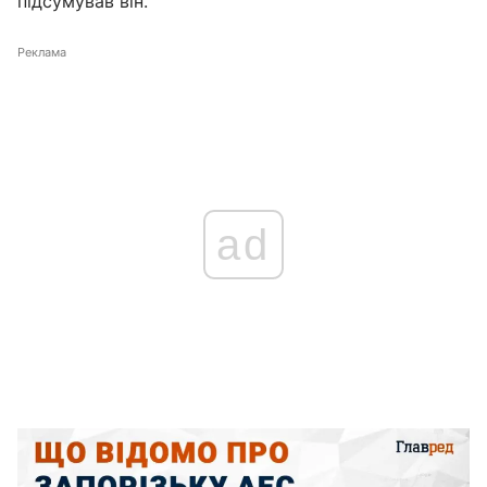
підсумував він.
Реклама
ad