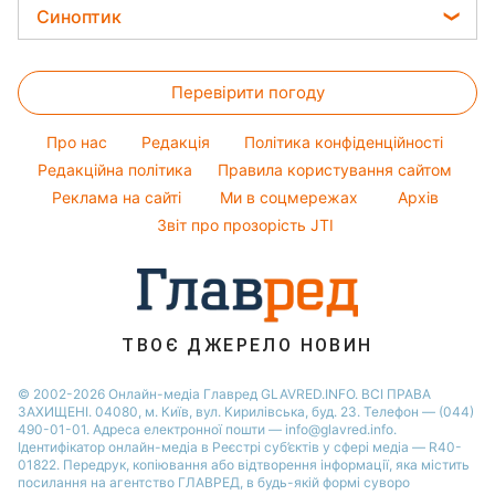
Ціни на продукти
Легкі десерти
Синоптик
Новини Дніпра
Авто
Ольга Сумська
Грошова допомога
Напої
Новини Полтави
Прогноз погоди
Прання
Філіп Кіркоров
Тарифи
Святкове меню
Перевірити погоду
Магнітні бурі
Кімнатні рослини
Олена Зеленська
Курс валют
Погода на сьогодні
Ані Лорак
Про нас
Редакція
Політика конфіденційності
Погода на завтра
Редакційна політика
Правила користування сайтом
Кейт Міддлтон
Реклама на сайті
Ми в соцмережах
Архів
Пилова буря
Алла Пугачова
Звіт про прозорість JTI
ТВОЄ ДЖЕРЕЛО НОВИН
© 2002-2026 Онлайн-медіа Главред GLAVRED.INFO. ВСІ ПРАВА
ЗАХИЩЕНІ. 04080, м. Київ, вул. Кирилівська, буд. 23. Телефон — (044)
490-01-01. Адреса електронної пошти — info@glavred.info.
Ідентифікатор онлайн-медіа в Реєстрі суб’єктів у сфері медіа — R40-
01822.
Передрук, копіювання або відтворення інформації, яка містить
посилання на агентство ГЛАВРЕД, в будь-якій формi суворо