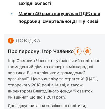
західні області
Майже 40 разів порушував ПДР: нові
подробиці смертельної ДТП у Києві
ДОВІДКА
Про персону: Ігор Чаленко
Ігор Олегович Чаленко - український політолог,
громадський діяч та експерт з міжнародної
політики. Він є керівником громадської
організації "Центр аналізу та стратегій" (ЦАС),
створеної у 2018 році в Києві, а також
директором Благодійного фонду "Розвиток
Київщини", що діє з 2011 року.
Досліджує питання зовнішньої політики,