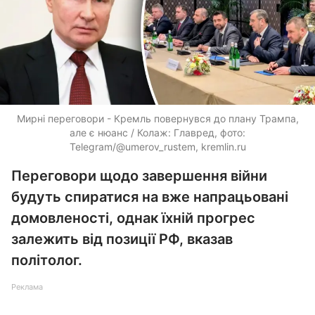
Мирні переговори - Кремль повернувся до плану Трампа,
але є нюанс / Колаж: Главред, фото:
Telegram/@umerov_rustem, kremlin.ru
Переговори щодо завершення війни
будуть спиратися на вже напрацьовані
домовленості, однак їхній прогрес
залежить від позиції РФ, вказав
політолог.
Реклама