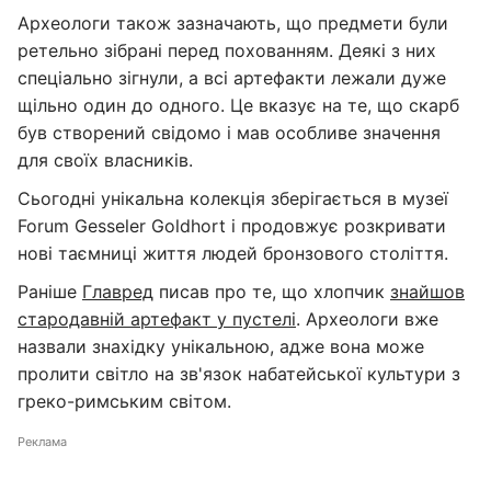
Археологи також зазначають, що предмети були
ретельно зібрані перед похованням. Деякі з них
спеціально зігнули, а всі артефакти лежали дуже
щільно один до одного. Це вказує на те, що скарб
був створений свідомо і мав особливе значення
для своїх власників.
Сьогодні унікальна колекція зберігається в музеї
Forum Gesseler Goldhort і продовжує розкривати
нові таємниці життя людей бронзового століття.
Раніше
Главред
писав про те, що хлопчик
знайшов
стародавній артефакт у пустелі
. Археологи вже
назвали знахідку унікальною, адже вона може
пролити світло на зв'язок набатейської культури з
греко-римським світом.
Реклама