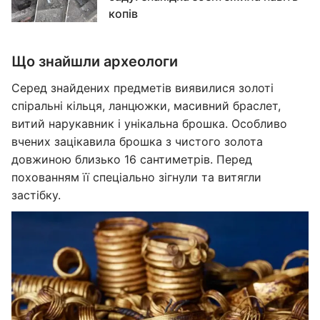
копів
Що знайшли археологи
Серед знайдених предметів виявилися золоті
спіральні кільця, ланцюжки, масивний браслет,
витий нарукавник і унікальна брошка. Особливо
вчених зацікавила брошка з чистого золота
довжиною близько 16 сантиметрів. Перед
похованням її спеціально зігнули та витягли
застібку.