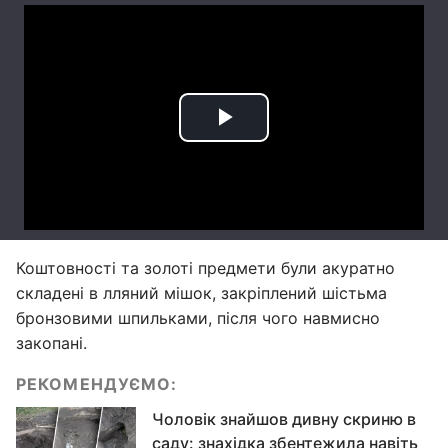
Коштовності та золоті предмети були акуратно
складені в лляний мішок, закріплений шістьма
бронзовими шпильками, після чого навмисно
закопані.
РЕКОМЕНДУЄМО:
Чоловік знайшов дивну скриню в
саду: знахідка збентежила навіть