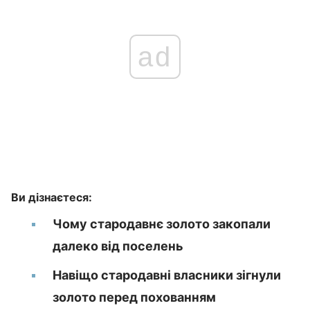
ad
Ви дізнаєтеся:
Чому стародавнє золото закопали
далеко від поселень
Навіщо стародавні власники зігнули
золото перед похованням