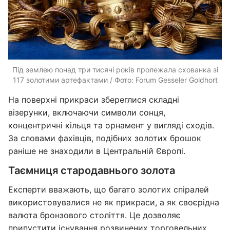
Під землею понад три тисячі років пролежала схованка зі
117 золотими артефактами / Фото: Forum Gesseler Goldhort
На поверхні прикраси збереглися складні
візерунки, включаючи символи сонця,
концентричні кільця та орнамент у вигляді сходів.
За словами фахівців, подібних золотих брошок
раніше не знаходили в Центральній Європі.
Таємниця стародавнього золота
Експерти вважають, що багато золотих спіралей
використовувалися не як прикраси, а як своєрідна
валюта бронзового століття. Це дозволяє
припустити існування розвинених торговельних