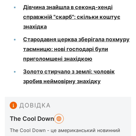
Дівчина знайшла в секонд-хенді
справжній "скарб": скільки коштує
знахідка
Стародавня церква зберігала похмуру
таємницю: нові господарі були
приголомшені знахідкою
Золото стирчало з землі: чоловік
зробив неймовірну знахідку
ДОВІДКА
The Cool Down
The Cool Down - це американський новинний