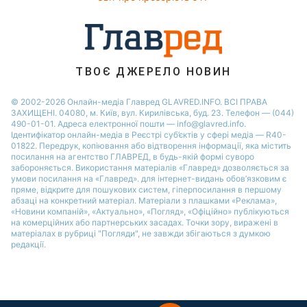
Новини Житомира
Новини Рівного
Новини Одеси
ТВОЄ ДЖЕРЕЛО НОВИН
Новини Запоріжжя
© 2002-2026 Онлайн-медіа Главред GLAVRED.INFO. ВСІ ПРАВА
ЗАХИЩЕНІ. 04080, м. Київ, вул. Кирилівська, буд. 23. Телефон — (044)
490-01-01. Адреса електронної пошти — info@glavred.info.
Ідентифікатор онлайн-медіа в Реєстрі суб’єктів у сфері медіа — R40-
01822.
Передрук, копіювання або відтворення інформації, яка містить
посилання на агентство ГЛАВРЕД, в будь-якій формi суворо
забороняється. Використання матеріалів «Главред» дозволяється за
умови посилання на «Главред». для інтернет-видань обов’язковим є
пряме, відкрите для пошукових систем, гіперпосилання в першому
абзаці на конкретний матеріал. Матеріали з плашками «Реклама»,
«Новини компаній», «Актуально», «Погляд», «Офіційно» публікуються
на комерційних або партнерських засадах. Точки зору, виражені в
матеріалах в рубриці "Погляди", не завжди збігаються з думкою
редакції.