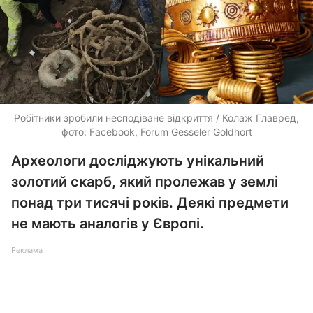
Робітники зробили несподіване відкриття / Колаж Главред,
фото: Facebook, Forum Gesseler Goldhort
Археологи досліджують унікальний
золотий скарб, який пролежав у землі
понад три тисячі років. Деякі предмети
не мають аналогів у Європі.
Реклама