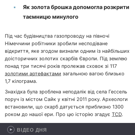
Як золота брошка допомогла розкрити
таємницю минулого
Під час будівництва газопроводу на півночі
Німеччини робітники зробили несподіване
відкриття, яке згодом визнали одним із найбільших
доісторичних золотих скарбів Європи. Під землею
понад три тисячі років пролежав сховок зі 117
золотими артефактами
загальною вагою близько
1,7 кілограма.
Знахідка була зроблена неподалік від села Гессель
поруч із містом Сайк у квітні 2011 року. Археологи
встановили, що скарб датується приблизно 1300
роком до нашої ери. Про цю історію згадує
TCD
.
ВІДЕО ДНЯ