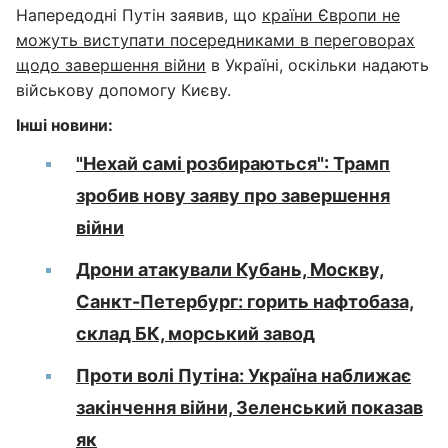
Напередодні Путін заявив, що
країни Європи не
можуть виступати посередниками в переговорах
щодо завершення війни
в Україні, оскільки надають
військову допомогу Києву.
Інші новини:
"Нехай самі розбираються": Трамп
зробив нову заяву про завершення
війни
Дрони атакували Кубань, Москву,
Санкт-Петербург: горить нафтобаза,
склад БК, морський завод
Проти волі Путіна: Україна наближає
закінчення війни, Зеленський показав
як