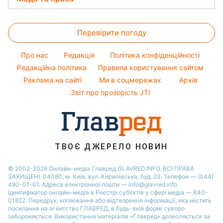
Максим Галкін
Погода на сьогодні
Грошова допомога
Кімнатні рослини
Новини Житомира
Настя Каменських
Жіночі стрижки
Погода на завтра
Тарифи
Новини Харкова
Перевірити погоду
Фарбування волосся
Пилова буря
Курс валют
Новини Одеси
Гарний манікюр
Про нас
Редакція
Політика конфіденційності
Новини Полтави
Модні помилки
Редакційна політика
Правила користування сайтом
Реклама на сайті
Ми в соцмережах
Архів
Новини моди
Звіт про прозорість JTI
Поради від Андре Тана
ТВОЄ ДЖЕРЕЛО НОВИН
© 2002-2026 Онлайн-медіа Главред GLAVRED.INFO. ВСІ ПРАВА
ЗАХИЩЕНІ. 04080, м. Київ, вул. Кирилівська, буд. 23. Телефон — (044)
490-01-01. Адреса електронної пошти — info@glavred.info.
Ідентифікатор онлайн-медіа в Реєстрі суб’єктів у сфері медіа — R40-
01822.
Передрук, копіювання або відтворення інформації, яка містить
посилання на агентство ГЛАВРЕД, в будь-якій формi суворо
забороняється. Використання матеріалів «Главред» дозволяється за