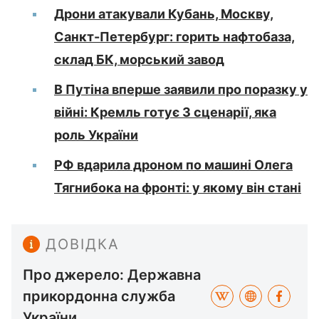
Дрони атакували Кубань, Москву,
Санкт-Петербург: горить нафтобаза,
склад БК, морський завод
В Путіна вперше заявили про поразку у
війні: Кремль готує 3 сценарії, яка
роль України
РФ вдарила дроном по машині Олега
Тягнибока на фронті: у якому він стані
ДОВІДКА
Про джерело: Державна
прикордонна служба
України