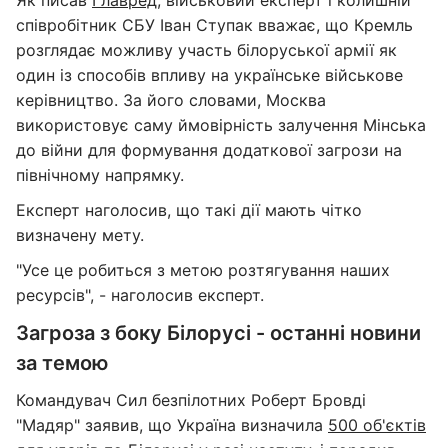
Як писав
Главред
, військовий експерт і колишній
співробітник СБУ Іван Ступак вважає, що Кремль
розглядає можливу участь білоруської армії як
один із способів впливу на українське військове
керівництво. За його словами, Москва
використовує саму ймовірність залучення Мінська
до війни для формування додаткової загрози на
північному напрямку.
Експерт наголосив, що такі дії мають чітко
визначену мету.
"Усе це робиться з метою розтягування наших
ресурсів", - наголосив експерт.
Загроза з боку Білорусі - останні новини
за темою
Командувач Сил безпілотних Роберт Бровді
"Мадяр" заявив, що Україна визначила
500 об'єктів