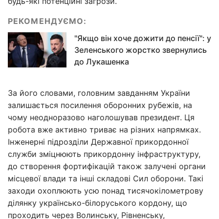
будь-які потенційні загрози.
РЕКОМЕНДУЄМО:
"Якщо він хоче дожити до пенсії": у
Зеленського жорстко звернулись
до Лукашенка
За його словами, головним завданням України
залишається посилення оборонних рубежів, на
чому неодноразово наголошував президент. Ця
робота вже активно триває на різних напрямках.
Інженерні підрозділи Державної прикордонної
служби зміцнюють прикордонну інфраструктуру,
до створення фортифікацій також залучені органи
місцевої влади та інші складові Сил оборони. Такі
заходи охоплюють усю понад тисячокілометрову
ділянку українсько-білоруського кордону, що
проходить через Волинську, Рівненську,