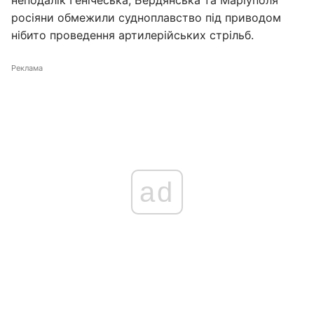
неподалік Генічеська, Бердянська та Маріуполя
росіяни обмежили судноплавство під приводом
нібито проведення артилерійських стрільб.
Реклама
ad