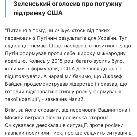
Зеленський оголосив про потужну
підтримку США
"Питання в тому, чи очікує хтось від таких
перемовин з Путіним результатів для України. Тут
відповіді - немає. Щодо наслідків, в позитиві те, що
Путін сформував проти себе широку міжнародну
коаліцію. Колись у 2015 році багато зусиль було,
коли ми її формували, і США довелося до цього
підштовхувати. А наразі ми бачимо, що Джозеф
Байден продемонстрував лідерство і показав, що
готовий відігравати активну роль у формуванні
такої коаліції", - зазначив Чалий.
Втім, за його словами, від перемовин Вашингтона і
Москви виграла тільки російська сторона.
Очікувалася деескалація ситуації, проте росіяни
навпаки посилили тиск, про що свідчить ситуація в