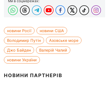
Ми в соцмережах:
новини Росії
новини США
Володимир Путін
Азовське море
Джо Байден
Валерій Чалий
новини України
НОВИНИ ПАРТНЕРІВ