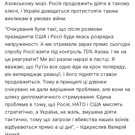
Азовському морі. Росія продовжить діяти в такому
ключі, і Україні доведеться протистояти таким
викликам в умовах війни.
"Очікування були такі, що після розмови
президентів США і Росії буде якась розрядка
напруженості. А ми отримали зараз прямо сьогодні
спробу Росії взяти під контроль 70% Азова. І як на
це реагувати? Ми всі разом наразі в пастці. Я
вважаю, що Путін все одно йде на крок попереду,
він випереджає реакції. І його підняття ставок
продовжиться. Тому в принципі ці дзвінки
очікувано не дали вирішення проблеми, але вони на
шляху дипломатичного стримування. Єдина
проблема в тому, що Росія, НАТО і США мислять
стратегічно, а Україна, на жаль, змушена діяти
тактично, тому що загрози і вбивства наших воїнів
відбуваються прямо в ці дні", - підкреслив Валерій
Чалий.