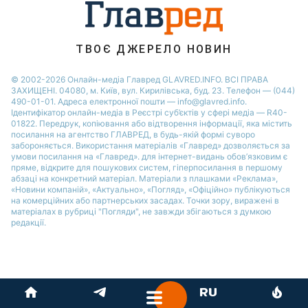
ТВОЄ ДЖЕРЕЛО НОВИН
© 2002-2026 Онлайн-медіа Главред GLAVRED.INFO. ВСІ ПРАВА
ЗАХИЩЕНІ. 04080, м. Київ, вул. Кирилівська, буд. 23. Телефон — (044)
490-01-01. Адреса електронної пошти — info@glavred.info.
Ідентифікатор онлайн-медіа в Реєстрі суб’єктів у сфері медіа — R40-
01822.
Передрук, копіювання або відтворення інформації, яка містить
посилання на агентство ГЛАВРЕД, в будь-якій формi суворо
забороняється. Використання матеріалів «Главред» дозволяється за
умови посилання на «Главред». для інтернет-видань обов’язковим є
пряме, відкрите для пошукових систем, гіперпосилання в першому
абзаці на конкретний матеріал. Матеріали з плашками «Реклама»,
«Новини компаній», «Актуально», «Погляд», «Офіційно» публікуються
на комерційних або партнерських засадах. Точки зору, виражені в
матеріалах в рубриці "Погляди", не завжди збігаються з думкою
редакції.