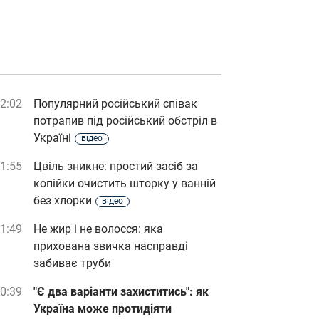
2:02
Популярний російський співак
потрапив під російський обстріл в
Україні
відео
1:55
Цвіль зникне: простий засіб за
копійки очистить шторку у ванній
без хлорки
відео
1:49
Не жир і не волосся: яка
прихована звичка насправді
забиває труби
0:39
"Є два варіанти захиститись": як
Україна може протидіяти