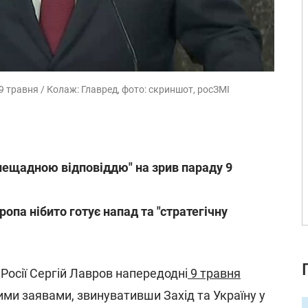
9 травня / Колаж: Главред, фото: скриншот, росЗМІ
нещадною відповіддю" на зрив параду 9
ропа нібито готує напад та "стратегічну
Росії Сергій Лавров напередодні
9 травня
ими заявами, звинувативши Захід та Україну у