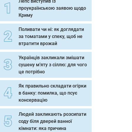
Лепс виступив із
проукраїнською заявою щодо
Криму
Поливати чи ні: як доглядати
за томатами у спеку, щоб не
втратити врожай
Українців закликали змішати
сушену м’яту з сіллю: для чого
це потрібно
Як правильно складати огірки
в банку: помилка, що псує
консервацію
Людей закликають розсипати
соду біля дверей ванної
кімнати: яка причина