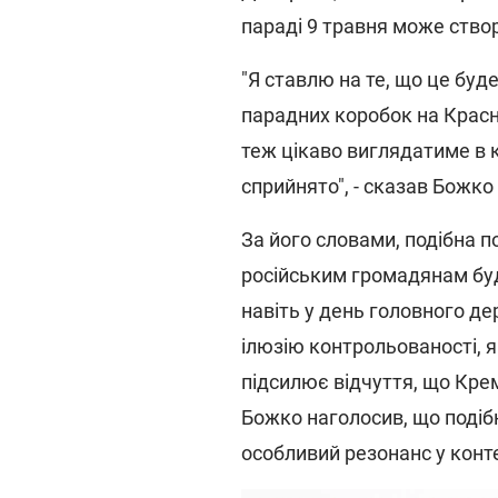
параді 9 травня може створ
"Я ставлю на те, що це бу
парадних коробок на Красній
теж цікаво виглядатиме в к
сприйнято", - сказав Божко
За його словами, подібна 
російським громадянам бу
навіть у день головного де
ілюзію контрольованості, 
підсилює відчуття, що Крем
Божко наголосив, що подіб
особливий резонанс у конте