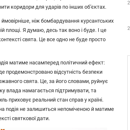
2
ити коридори для ударів по інших об’єктах.
де ймовірніше, ніж бомбардування курсантських
2
 площі. Я думаю, десь так воно і буде. І це
онтексті свята. Це все одно не буде просто
подія матиме насамперед політичний ефект:
де продемонстровано відсутність безпеки
ржавного свята. Це, за його словами, руйнує
яку влада намагається підтримувати, та
ль приховує реальний стан справ у країні.
на подія не залишиться непоміченою й матиме
ксті святкової дати.