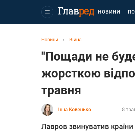
НОВИНИ
ПО
Новини
›
Війна
"Пощади не буд
жорсткою відпо
травня
Інна Ковенько
8 тра
Лавров звинуватив країни З