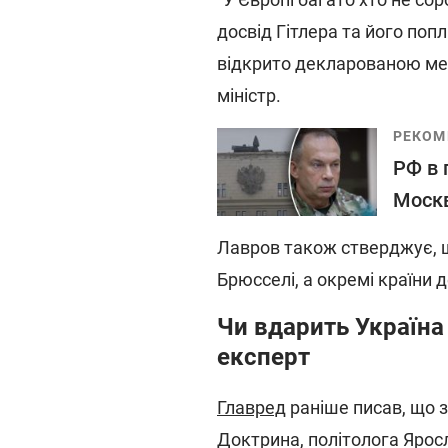
досвід Гітлера та його попл
відкрито декларованою мето
міністр.
РЕКОМ
РФ в 
Москв
Лавров також стверджує, щ
Брюсселі, а окремі країни 
Чи вдарить Україна 
експерт
Главред
раніше писав, що з
Доктрина, політолога Ярос