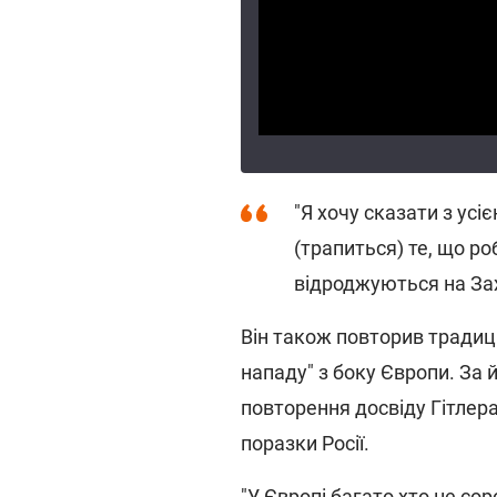
"Я хочу сказати з усі
(трапиться) те, що ро
відроджуються на Захо
Він також повторив традиці
нападу" з боку Європи. За 
повторення досвіду Гітлера
поразки Росії.
"У Європі багато хто не со