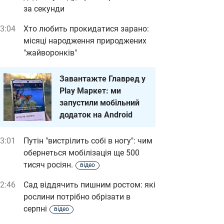
за секунди
3:04
Хто любить прокидатися зарано:
місяці народження природжених
"жайворонків"
Завантажте Главред у
Play Маркет: ми
запустили мобільний
додаток на Android
3:01
Путін "вистрілить собі в ногу": чим
обернеться мобілізація ще 500
тисяч росіян.
відео
2:46
Сад віддячить пишним ростом: які
рослини потрібно обрізати в
серпні
відео