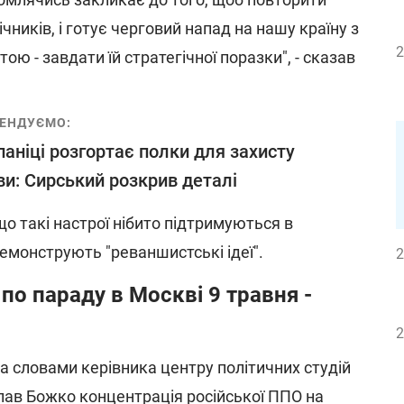
ічників, і готує черговий напад на нашу країну з
2
ю - завдати їй стратегічної поразки", - сказав
ЕНДУЄМО:
паніці розгортає полки для захисту
и: Сирський розкрив деталі
о такі настрої нібито підтримуються в
демонструють "реваншистські ідеї".
2
по параду в Москві 9 травня -
2
а словами керівника центру політичних студій
лав Божко концентрація російської ППО на