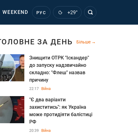
WEEKEND
+29°
РУС
ГОЛОВНЕ ЗА ДЕНЬ
Більше
Знищити ОТРК "Іскандер"
до запуску надзвичайно
складно: "Флеш" назвав
причину
22:17
Війна
"Є два варіанти
захиститись": як Україна
може протидіяти балістиці
РФ
20:39
Війна