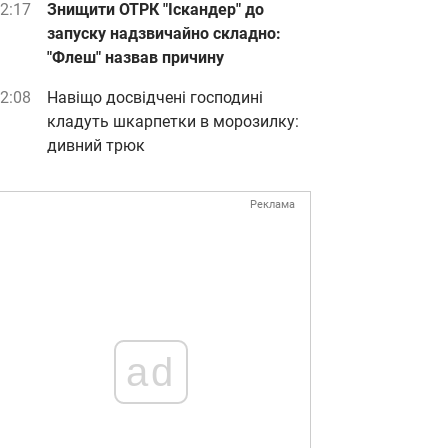
2:17
Знищити ОТРК "Іскандер" до
запуску надзвичайно складно:
"Флеш" назвав причину
2:08
Навіщо досвідчені господині
кладуть шкарпетки в морозилку:
дивний трюк
Реклама
ad