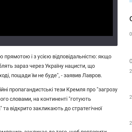
0
єю прямотою і з усією відповідальністю: якщо
блять зараз через Україну нацисти, що
2
ді, пощади їм не буде", - заявив Лавров.
йні пропагандистські тези Кремля про "загрозу
2
його словами, на континенті "готують
" та відкрито закликають до стратегічної
2
ромлячись закликає до того, щоб повторити