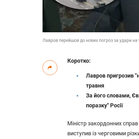
Лавров перейшов до нових погроз за удари на 
Коротко:
Лавров пригрозив "
травня
За його словами, Єв
поразку" Росії
Міністр закордонних справ 
виступив із черговими різк