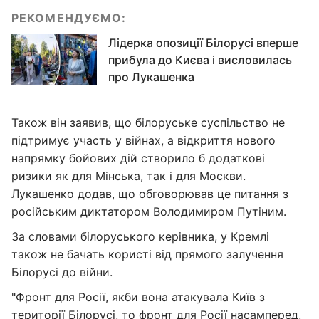
РЕКОМЕНДУЄМО:
Лідерка опозиції Білорусі вперше
прибула до Києва і висловилась
про Лукашенка
Також він заявив, що білоруське суспільство не
підтримує участь у війнах, а відкриття нового
напрямку бойових дій створило б додаткові
ризики як для Мінська, так і для Москви.
Лукашенко додав, що обговорював це питання з
російським диктатором Володимиром Путіним.
За словами білоруського керівника, у Кремлі
також не бачать користі від прямого залучення
Білорусі до війни.
"Фронт для Росії, якби вона атакувала Київ з
території Білорусі, то фронт для Росії насамперед,