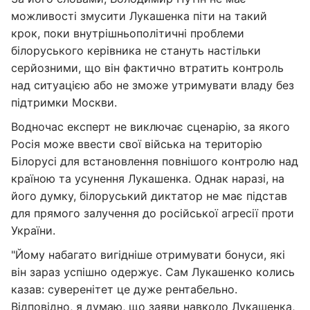
можливості змусити Лукашенка піти на такий
крок, поки внутрішньополітичні проблеми
білоруського керівника не стануть настільки
серйозними, що він фактично втратить контроль
над ситуацією або не зможе утримувати владу без
підтримки Москви.
Водночас експерт не виключає сценарію, за якого
Росія може ввести свої війська на територію
Білорусі для встановлення повнішого контролю над
країною та усунення Лукашенка. Однак наразі, на
його думку, білоруський диктатор не має підстав
для прямого залучення до російської агресії проти
України.
"Йому набагато вигідніше отримувати бонуси, які
він зараз успішно одержує. Сам Лукашенко колись
казав: суверенітет це дуже рентабельно.
Відповідно, я думаю, що заяви навколо Лукашенка,