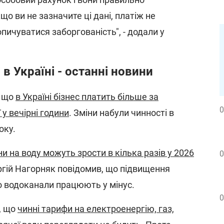
що ви не зазначите ці дані, платіж не
опичуватися заборгованість", - додали у
в Україні - останні новини
, що
в Україні бізнес платить більше за
0
у вечірні години
. Зміни набули чинності в
оку.
ни на воду можуть зрости в кілька разів у 2026
0
ргій Нагорняк повідомив, що підвищення
що водоканали працюють у мінус.
0
, що
чинні тарифи на електроенергію, газ,