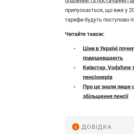
опалення та постачання га
припускається, що вже у 20
тарифи будуть поступово п
Читайте також:
Ціни в Україні почн
подешевшають
Київстар, Vodafone т
пенсіонерів
Про це знали лише 
збільшення пенсії
ДОВІДКА