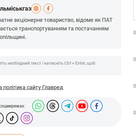
льміськгаз
ватне акціонерне товариство, відоме як ПАТ
ймається транспортуванням та постачанням
0
опільщині.
0
ть необхідний текст і натисніть Ctrl + Enter, щоб
0
а політика сайту Главред
 соцмережах:
0