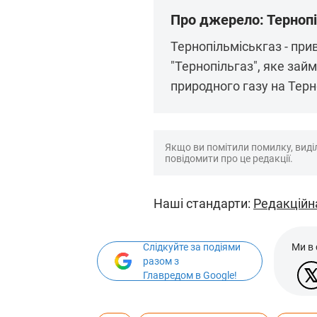
Про джерело: Тернопі
Тернопільміськгаз - при
"Тернопільгаз", яке за
природного газу на Терн
Якщо ви помітили помилку, виділі
повідомити про це редакції.
Наші стандарти:
Редакційн
Слідкуйте за подіями
Ми в
разом з
Главредом в Google!