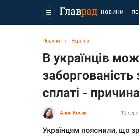
НОВИНИ
ПО
Новини
›
Україна
В українців мо
заборгованість 
сплаті - причин
Анна Косик
12 серп
Українцям пояснили, що зр