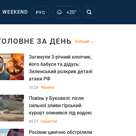
WEEKEND
+20°
РУС
ГОЛОВНЕ ЗА ДЕНЬ
Більше
Загинули 3-річний хлопчик,
його бабуся та дідусь:
Зеленський розкрив деталі
атаки РФ
10:28
Україна
Повінь у Буковелі: після
сильної зливи гірський
курорт опинився під водою
09:27
Синоптик
Росіяни цинічно обстріляли