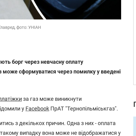
Главред, фото: УНІАН
ють борг через невчасну оплату
аз може сформуватися через помилку у введені
платіжки
за газ може виникнути
відомили у
Facebook
ПрАТ "Тернопільміськгаз".
итись з декількох причин. Одна з них - оплата
У такому випадку вона може не відображатися у