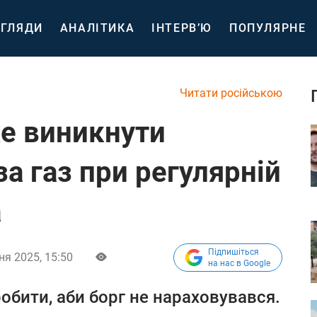
ГЛЯДИ
АНАЛІТИКА
ІНТЕРВ’Ю
ПОПУЛЯРНЕ
Читати російською
же виникнути
за газ при регулярній
а
Підпишіться
ня 2025, 15:50
на нас в Google
обити, аби борг не нараховувався.