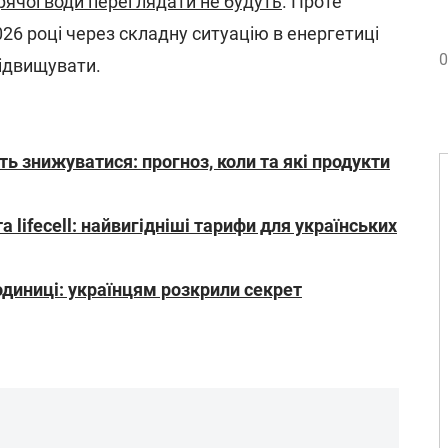
рячої води переглядати не будуть
. Проте
26 році через складну ситуацію в енергетиці
0
ідвищувати.
уть знижуватися: прогноз, коли та які продукти
а lifecell: найвигідніші тарифи для українських
одиниці: українцям розкрили секрет