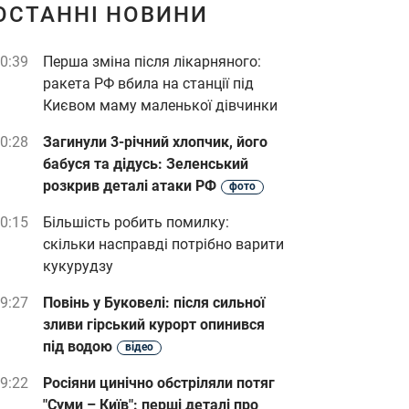
ОСТАННІ НОВИНИ
0:39
Перша зміна після лікарняного:
ракета РФ вбила на станції під
Києвом маму маленької дівчинки
0:28
Загинули 3-річний хлопчик, його
бабуся та дідусь: Зеленський
розкрив деталі атаки РФ
фото
0:15
Більшість робить помилку:
скільки насправді потрібно варити
кукурудзу
9:27
Повінь у Буковелі: після сильної
зливи гірський курорт опинився
під водою
відео
9:22
Росіяни цинічно обстріляли потяг
"Суми – Київ": перші деталі про