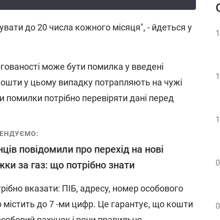
вати до 20 числа кожного місяця", - йдеться у
1
гованості може бути помилка у введені
1
 Кошти у цьому випадку потрапляють на чужі
и помилки потрібно перевіряти дані перед
1
ЕНДУЄМО:
нців повідомили про перехід на нові
0
жки за газ: що потрібно знати
трібно вказати: ПІБ, адресу, номер особового
 містить до 7 -ми цифр. Це гарантує, що кошти
0
собовий рахунок і вони правильно