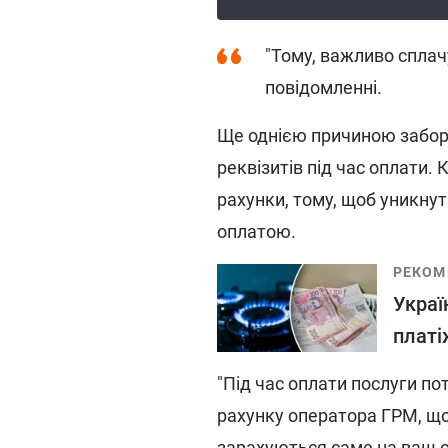
"Тому, важливо сплачу
повідомленні.
Ще однією причиною забор
реквізитів під час оплати.
рахунки, тому, щоб уникнут
оплатою.
РЕКОМ
Украї
платі
"Під час оплати послуги по
рахунку оператора ГРМ, що
зарахуються саме на ваш о