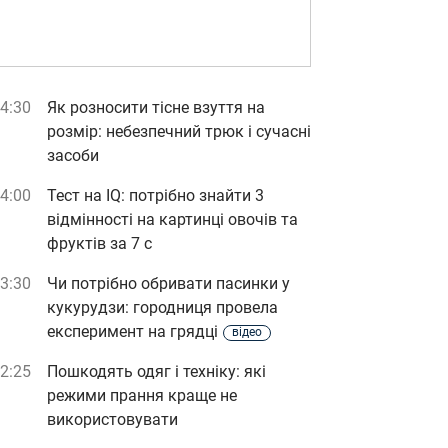
4:30
Як розносити тісне взуття на
розмір: небезпечний трюк і сучасні
засоби
4:00
Тест на IQ: потрібно знайти 3
відмінності на картинці овочів та
фруктів за 7 с
3:30
Чи потрібно обривати пасинки у
кукурудзи: городниця провела
експеримент на грядці
відео
2:25
Пошкодять одяг і техніку: які
режими прання краще не
використовувати