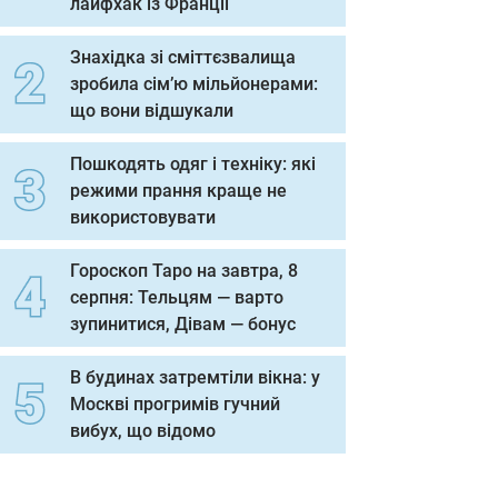
лайфхак із Франції
Знахідка зі сміттєзвалища
зробила сім’ю мільйонерами:
що вони відшукали
Пошкодять одяг і техніку: які
режими прання краще не
використовувати
Гороскоп Таро на завтра, 8
серпня: Тельцям — варто
зупинитися, Дівам — бонус
В будинах затремтіли вікна: у
Москві прогримів гучний
вибух, що відомо