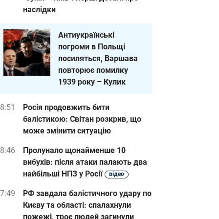
наслідки
Антиукраїнські
погроми в Польщі
посиляться, Варшава
повторює помилку
1939 року – Кулик
8:51
Росія продовжить бити
балістикою: Світан розкрив, що
може змінити ситуацію
8:46
Пролунало щонайменше 10
вибухів: після атаки палають два
найбільші НПЗ у Росії
відео
7:49
РФ завдала балістичного удару по
Києву та області: спалахнули
пожежі, троє людей загинули