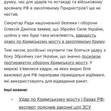
думку, час для ударів по естакаді та військовому
арсеналу РФ в захопленому Придністров'ї ще не
настав.
Секретар Ради національної безпеки і оборони
Олексій Данілов заявив, що Збройні Сили України,
щойно у них буде така можливість,
завдадуть
удару по Кримському мосту в захопленому Криму
.
Тим часом, російські окупанти так бояться удару з
боку Збройних сил України, що значно
посилили
протиракетну оборону Кримського мосту
. У
мережі з'явилися кадри, на яких видно біля
важливої для РФ переправи пірамідальні відбивачі,
які використовують для відведення ракет.
Інші новини:
Удар по Кримському мосту і базах РФ:
експерт пояснив законні цілі ЗСУ