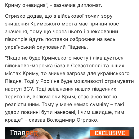
Криму очевидна", - зазначив дипломат.
Огризко додав, що з військової точки зору
знищення Кримського моста має принципове
значення, тому що через нього і анексований
півострів йдуть поставки озброєння на весь
український окупований Південь.
"Якщо не буде Кримського мосту і ліквідується
військово-морська база в Севастополі та інших
містах Криму, то зникне загроза для українського
Півдня. Тоді у Росії не буде можливості стримувати
наступ ЗСУ. Тоді звільнення наших південних
територій, включаючи Крим, стає абсолютно
реалістичним. Тому у мене немає сумніву – такі
удари повинні бути нанесені, і чим швидше, тим
краще", - сказав Володимир Огризко.