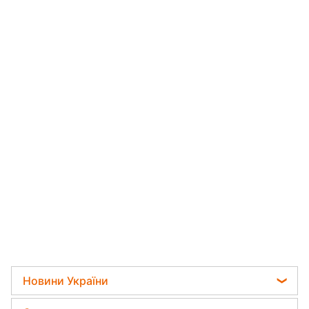
Новини України
Телеграм новини України