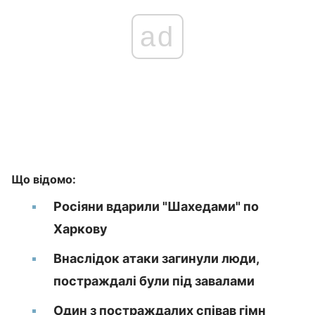
ad
Що відомо:
Росіяни вдарили "Шахедами" по
Харкову
Внаслідок атаки загинули люди,
постраждалі були під завалами
Один з постраждалих співав гімн