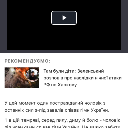
РЕКОМЕНДУЄМО:
Там були діти: Зеленський
розповів про наслідки нічної атаки
РФ по Харкову
У цей момент один постраждалий чоловік з
останніх сил з-під завалів співав гімн України.
"І в цій темряві, серед пилу, диму й болю - чоловік
під уламками співав гімн України. Це важко забути.