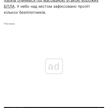
Харків опинився під масованою атакою ворожих
БПЛА
. У небо над містом зафіксовано проліт
кількох безпілотників.
Реклама
ad