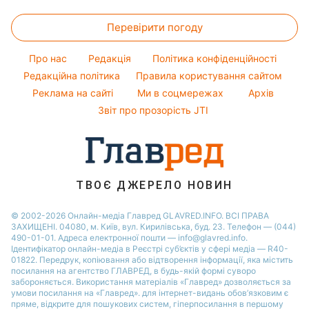
Народні прикмети
Настя Каменських
Ціни на продукти
Новини моди
Новини Житомира
Кімнатні рослини
Перевірити погоду
Грошова допомога
Поради від Андре Тана
Новини Одеси
Прибирання
Тарифи
Жіночі стрижки
Про нас
Редакція
Політика конфіденційності
Авто
Курс валют
Редакційна політика
Правила користування сайтом
Реклама на сайті
Ми в соцмережах
Архів
Звіт про прозорість JTI
ТВОЄ ДЖЕРЕЛО НОВИН
© 2002-2026 Онлайн-медіа Главред GLAVRED.INFO. ВСІ ПРАВА
ЗАХИЩЕНІ. 04080, м. Київ, вул. Кирилівська, буд. 23. Телефон — (044)
490-01-01. Адреса електронної пошти — info@glavred.info.
Ідентифікатор онлайн-медіа в Реєстрі суб’єктів у сфері медіа — R40-
01822.
Передрук, копіювання або відтворення інформації, яка містить
посилання на агентство ГЛАВРЕД, в будь-якій формi суворо
забороняється. Використання матеріалів «Главред» дозволяється за
умови посилання на «Главред». для інтернет-видань обов’язковим є
пряме, відкрите для пошукових систем, гіперпосилання в першому