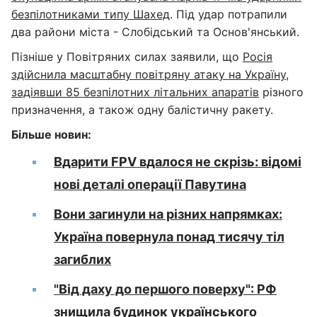
безпілотниками типу Шахед
. Під удар потрапили
два райони міста - Слобідський та Основ'янський.
Пізніше у Повітряних силах заявили, що
Росія
здійснила масштабну повітряну атаку на Україну,
задіявши 85 безпілотних літальних апаратів
різного
призначення, а також одну балістичну ракету.
Більше новин:
Вдарити FPV вдалося не скрізь: відомі
нові деталі операції Павутина
Вони загинули на різних напрямках:
Україна повернула понад тисячу тіл
загиблих
"Від даху до першого поверху": РФ
знищила будинок українського