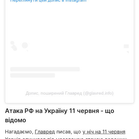
Допис, поширений Главред (@glavred.info)
Атака РФ на Україну 11 червня - що
відомо
Нагадаємо,
Главред
писав, що
у ніч на 11 червня