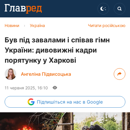
Новини
›
Україна
Читати російською
Був під завалами і співав гімн
України: дивовижні кадри
порятунку у Харкові
Ангеліна Підвисоцька
11 червня 2025, 16:10
Підпишіться
на нас в Google