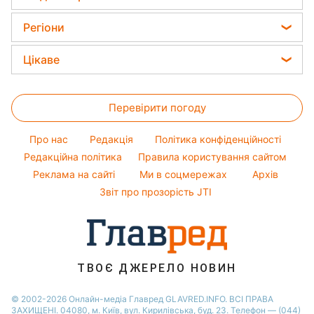
Олена Зеленська
Напої
Прання
Магнітні бурі
Фарбування волосся
Ані Лорак
Регіони
Кімнатні рослини
Гарний манікюр
Кейт Міддлтон
Новини Харкова
Усе про сало
Цікаве
Модні помилки
Алла Пугачова
Новини Львова
Прибирання
Головоломки
Новини моди
Максим Галкін
Новини Полтави
Перевірити погоду
Тести по картинці
Поради від Андре Тана
Настя Каменських
Новини Дніпра
Оптичні ілюзії
Жіночі стрижки
Віталій Козловський
Про нас
Редакція
Політика конфіденційності
Новини Сум
Народні прикмети
Редакційна політика
Правила користування сайтом
Потап
Новини Тернополя
Реклама на сайті
Ми в соцмережах
Архів
Усе про шоу-бізнес
Софія Ротару
Новини Черкаси
Звіт про прозорість JTI
Новини Житомира
Новини Рівного
Новини Одеси
ТВОЄ ДЖЕРЕЛО НОВИН
Новини Запоріжжя
© 2002-2026 Онлайн-медіа Главред GLAVRED.INFO. ВСІ ПРАВА
ЗАХИЩЕНІ. 04080, м. Київ, вул. Кирилівська, буд. 23. Телефон — (044)