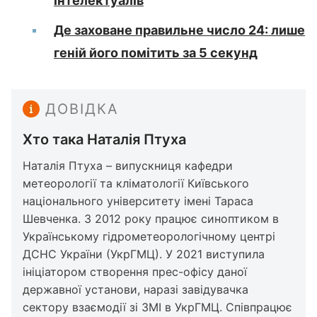
інтелектуалів
Де заховане правильне число 24: лише
геній його помітить за 5 секунд
ДОВІДКА
Хто така Наталія Птуха
Наталія Птуха – випускниця кафедри
метеорології та кліматології Київського
національного університету імені Тараса
Шевченка. З 2012 року працює синоптиком в
Українському гідрометеорологічному центрі
ДСНС України (УкрГМЦ). У 2021 виступила
ініціатором створення прес-офісу даної
державної установи, наразі завідувачка
сектору взаємодії зі ЗМІ в УкрГМЦ. Співпрацює