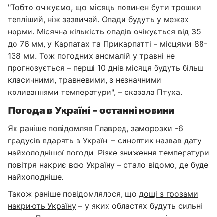
"Тобто очікуємо, що місяць повинен бути трошки
тепліший, ніж зазвичай. Опади будуть у межах
норми. Місячна кількість опадів очікується від 35
до 76 мм, у Карпатах та Прикарпатті – місцями 88-
138 мм. Тож погодних аномалій у травні не
прогнозується – перші 10 днів місяця будуть більш
класичними, травневими, з незначними
коливаннями температури", – сказала Птуха.
Погода в Україні – останні новини
Як раніше повідомляв
Главред
,
заморозки -6
градусів вдарять в Україні
– синоптик назвав дату
найхолоднішої погоди. Різке зниження температури
повітря накриє всю Україну – стало відомо, де буде
найхолодніше.
Також раніше повідомлялося, що
дощі з грозами
накриють Україну
– у яких областях будуть сильні