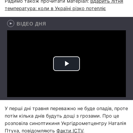
Радимо також прочитати матеріал:
Вдарить літня
температура: коли в Україні різко потепліє
ВІДЕО ДНЯ
У перші дні травня переважно не буде опадів, проте
потім кілька днів будуть дощі з грозами. Про це
розповіла синоптикиня Укргідрометцентру Наталія
Птуха, повідомляють
Факти ICTV
.