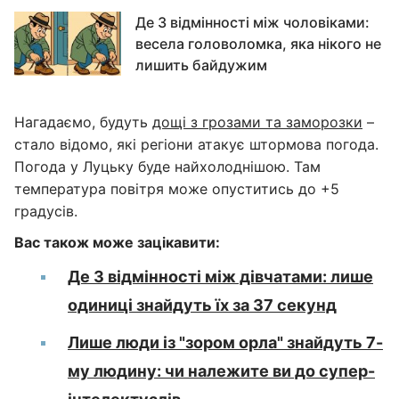
Де 3 відмінності між чоловіками:
весела головоломка, яка нікого не
лишить байдужим
Нагадаємо, будуть
дощі з грозами та заморозки
–
стало відомо, які регіони атакує штормова погода.
Погода у Луцьку буде найхолоднішою. Там
температура повітря може опуститись до +5
градусів.
Вас також може зацікавити:
Де 3 відмінності між дівчатами: лише
одиниці знайдуть їх за 37 секунд
Лише люди із "зором орла" знайдуть 7-
му людину: чи належите ви до супер-