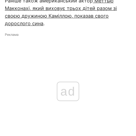
Раніше також американський актор
Меттью
Макконахі, який виховує трьох дітей разом зі
своєю дружиною Каміллою, показав свого
дорослого сина
.
Реклама
ad