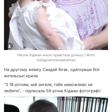
Ніколь Кідман ніжно привітала доньку / Фото
Instagram/nicolekidman
На другому знімку Сандей бігає, одягнувши білі
ангельські крила.
"З 18-річчям, мій ангеле, тебе неможливо не
любити", - підписала 59-річна Кідман фотографії.