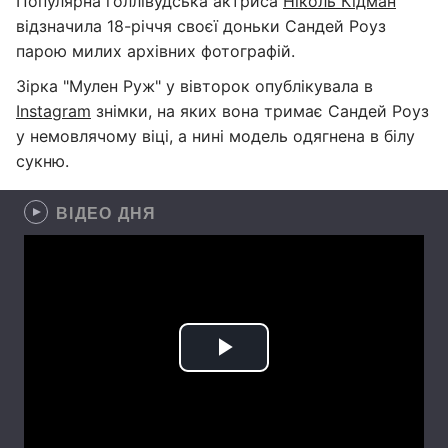
Популярна голлівудська актриса
Ніколь Кідман
відзначила 18-річчя своєї доньки Сандей Роуз
парою милих архівних фотографій.
Зірка "Мулен Руж" у вівторок опублікувала в
Instagram
знімки, на яких вона тримає Сандей Роуз
у немовлячому віці, а нині модель одягнена в білу
сукню.
ВІДЕО ДНЯ