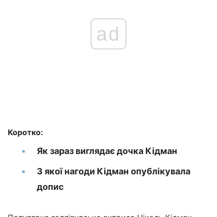
ad
Коротко:
Як зараз виглядає дочка Кідман
З якої нагоди Кідман опублікувала
допис