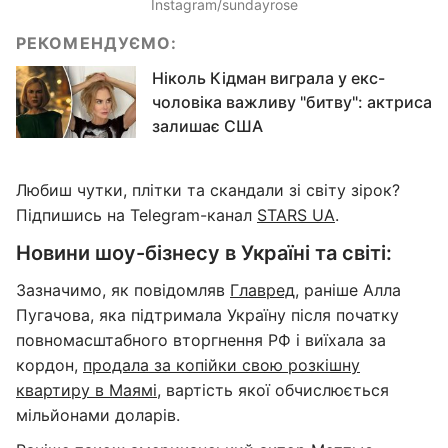
Instagram/sundayrose
РЕКОМЕНДУЄМО:
Ніколь Кідман виграла у екс-
чоловіка важливу "битву": актриса
залишає США
Любиш чутки, плітки та скандали зі світу зірок?
Підпишись на Telegram-канал
STARS UA
.
Новини шоу-бізнесу в Україні та світі:
Зазначимо, як повідомляв
Главред
, раніше Алла
Пугачова, яка підтримала Україну після початку
повномасштабного вторгнення РФ і виїхала за
кордон,
продала за копійки свою розкішну
квартиру в Маямі
, вартість якої обчислюється
мільйонами доларів.