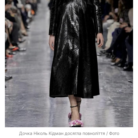
Дочка Ніколь Кідман досягла повноліття / Фото