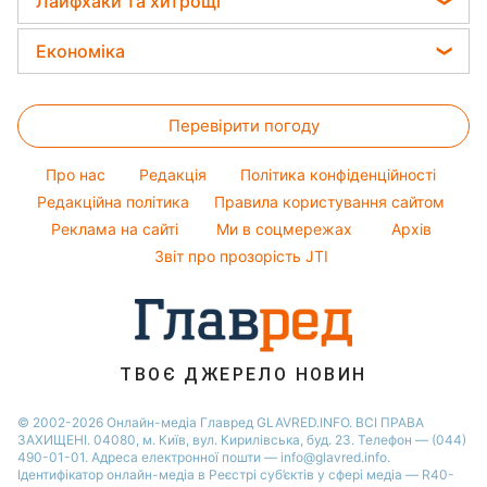
Лайфхаки та хитрощі
Новини Рівного
Віталій Козловський
Фарбування волосся
Головоломки
Новини Запоріжжя
Прання
Потап
Економіка
Гарний манікюр
Новини Львова
Кімнатні рослини
Софія Ротару
Ціни на продукти
Модні помилки
Новини Дніпра
Усе про сало
Ольга Сумська
Перевірити погоду
Грошова допомога
Новини моди
Новини Харкова
Прибирання
Філіп Кіркоров
Тарифи
Поради від Андре Тана
Про нас
Редакція
Політика конфіденційності
Авто
Олена Зеленська
Курс валют
Редакційна політика
Правила користування сайтом
Ані Лорак
Реклама на сайті
Ми в соцмережах
Архів
Кейт Міддлтон
Звіт про прозорість JTI
Алла Пугачова
ТВОЄ ДЖЕРЕЛО НОВИН
© 2002-2026 Онлайн-медіа Главред GLAVRED.INFO. ВСІ ПРАВА
ЗАХИЩЕНІ. 04080, м. Київ, вул. Кирилівська, буд. 23. Телефон — (044)
490-01-01. Адреса електронної пошти — info@glavred.info.
Ідентифікатор онлайн-медіа в Реєстрі суб’єктів у сфері медіа — R40-