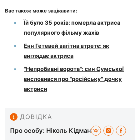
Вас також може зацікавити:
Їй було 35 років: померла актриса
популярного фільму жахів
Енн Гетевей вагітна втретє: як
виглядає актриса
"Непробивні ворота": син Сумської
висловився про "російську" дочку
актриси
ДОВІДКА
Про особу: Ніколь Кідман