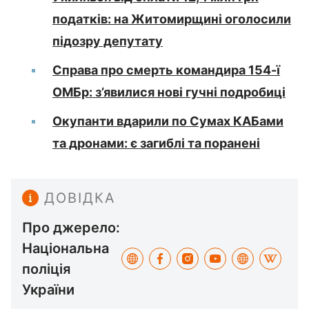
податків: на Житомирщині оголосили
підозру депутату
Справа про смерть командира 154-ї
ОМБр: з’явилися нові гучні подробиці
Окупанти вдарили по Сумах КАБами
та дронами: є загиблі та поранені
ДОВІДКА
Про джерело:
Національна
поліція
України