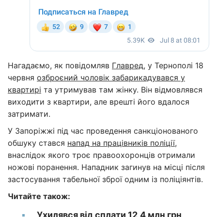
Нагадаємо, як повідомляв
Главред
, у Тернополі 18
червня
озброєний чоловік забарикадувався у
квартирі
та утримував там жінку. Він відмовлявся
виходити з квартири, але врешті його вдалося
затримати.
У Запоріжжі під час проведення санкціонованого
обшуку стався
напад на працівників поліції
,
внаслідок якого троє правоохоронців отримали
ножові поранення. Нападник загинув на місці після
застосування табельної зброї одним із поліціянтів.
Читайте також:
Ухилявся від сплати 12,4 млн грн