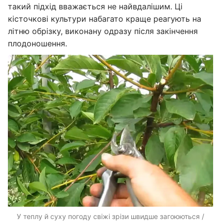
такий підхід вважається не найвдалішим. Ці
кісточкові культури набагато краще реагують на
літню обрізку, виконану одразу після закінчення
плодоношення.
У теплу й суху погоду свіжі зрізи швидше загоюються /