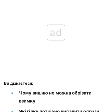
ad
Ви дізнаєтеся:
Чому вишню не можна обрізати
взимку
Які гілки потрібно видалити одразу