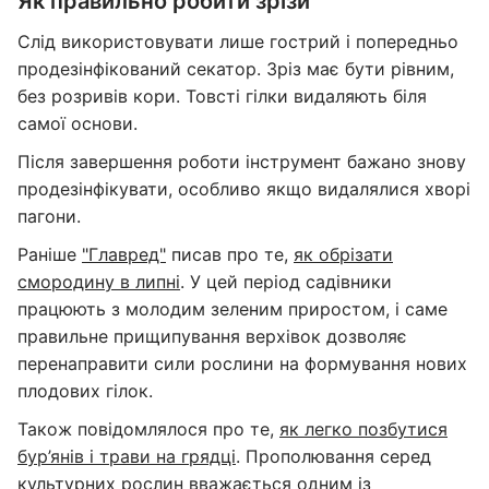
Як правильно робити зрізи
Слід використовувати лише гострий і попередньо
продезінфікований секатор. Зріз має бути рівним,
без розривів кори. Товсті гілки видаляють біля
самої основи.
Після завершення роботи інструмент бажано знову
продезінфікувати, особливо якщо видалялися хворі
пагони.
Раніше
"Главред"
писав про те,
як обрізати
смородину в липні
. У цей період садівники
працюють з молодим зеленим приростом, і саме
правильне прищипування верхівок дозволяє
перенаправити сили рослини на формування нових
плодових гілок.
Також повідомлялося про те,
як легко позбутися
бур’янів і трави на грядці
. Прополювання серед
культурних рослин вважається одним із