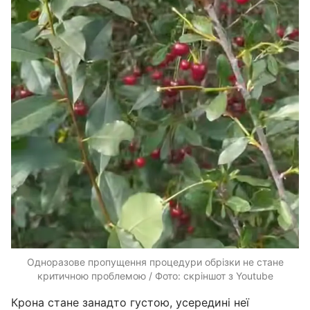
Одноразове пропущення процедури обрізки не стане
критичною проблемою / Фото: скріншот з Youtube
Крона стане занадто густою, усередині неї