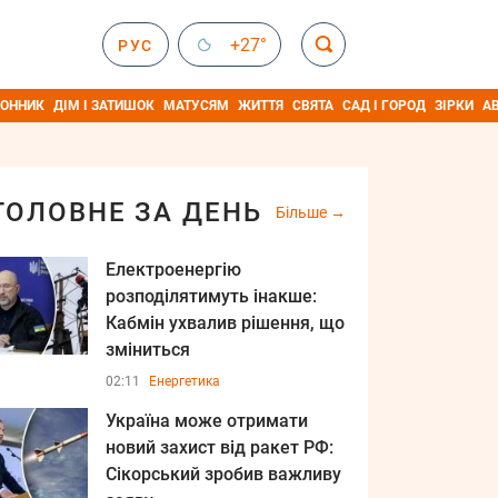
+27°
РУС
ОННИК
ДІМ І ЗАТИШОК
МАТУСЯМ
ЖИТТЯ
СВЯТА
САД І ГОРОД
ЗІРКИ
А
ГОЛОВНЕ ЗА ДЕНЬ
Більше
Електроенергію
розподілятимуть інакше:
Кабмін ухвалив рішення, що
зміниться
02:11
Енергетика
Україна може отримати
новий захист від ракет РФ:
Сікорський зробив важливу