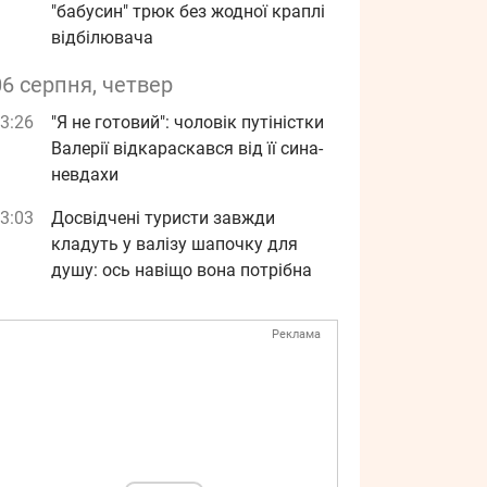
"бабусин" трюк без жодної краплі
відбілювача
06 серпня, четвер
3:26
"Я не готовий": чоловік путіністки
Валерії відкараскався від її сина-
невдахи
3:03
Досвідчені туристи завжди
кладуть у валізу шапочку для
душу: ось навіщо вона потрібна
Реклама