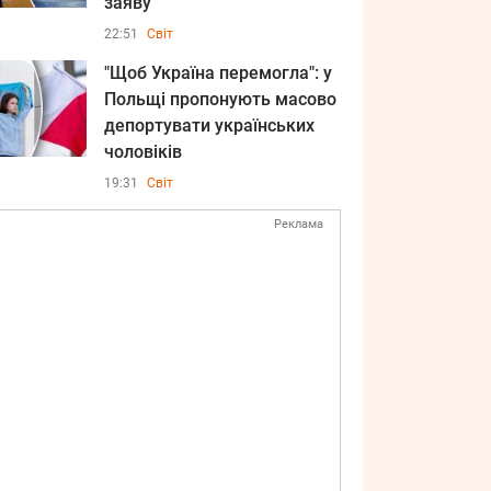
заяву
22:51
Світ
"Щоб Україна перемогла": у
Польщі пропонують масово
депортувати українських
чоловіків
19:31
Світ
Реклама