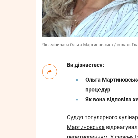
Як змінилася Ольга Мартиновська / колаж: Гл
Ви дізнаєтеся:
Ольга Мартиновська
процедур
Як вона відповіла 
Суддя популярного куліна
Мартиновська
відреагувала
перетворенням. У своєму
I