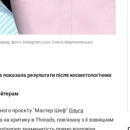
авред, фото: instagram.com, Ольга Мартиновська
 показала результати після косметологічних
хейтерам
рного проєкту "Мастер Шеф"
Ольга
 на критику в Threads, пов'язану з її зовнішнім
nstagram
знаменитість прямо відповіла