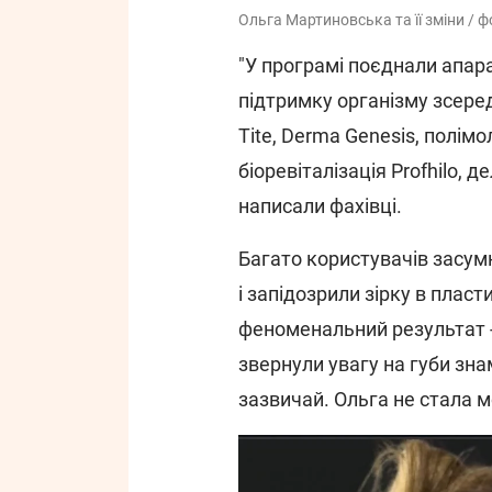
Ольга Мартиновська та її зміни / ф
"У програмі поєднали апара
підтримку організму зсере
Tite, Derma Genesis, полім
біоревіталізація Profhilo, д
написали фахівці.
Багато користувачів засум
і запідозрили зірку в пласт
феноменальний результат -
звернули увагу на губи зна
зазвичай. Ольга не стала м