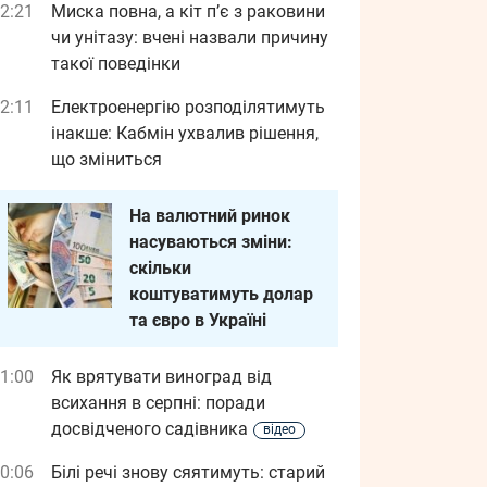
2:21
Миска повна, а кіт п’є з раковини
чи унітазу: вчені назвали причину
такої поведінки
2:11
Електроенергію розподілятимуть
інакше: Кабмін ухвалив рішення,
що зміниться
На валютний ринок
насуваються зміни:
скільки
коштуватимуть долар
та євро в Україні
1:00
Як врятувати виноград від
всихання в серпні: поради
досвідченого садівника
відео
0:06
Білі речі знову сяятимуть: старий