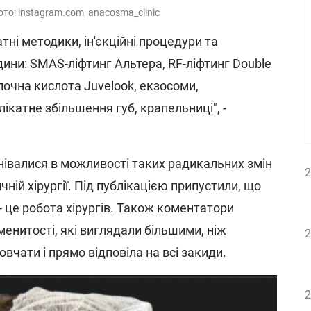
ото: instagram.com, anacosma_clinic
тні методики, ін'єкційні процедури та
дини: SMAS-ліфтинг Альтера, RF-ліфтинг Double
олочна кислота Juvelook, екзосоми,
елікатне збільшення губ, крапельниці", -
нівалися в можливості таких радикальних змін
2
ичній хірургії. Під публікацією припустили, що
 це робота хірургів. Також коментатори
менитості, які виглядали більшими, ніж
2
овчати і прямо відповіла на всі закиди.
2