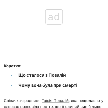
ad
Коротко:
Що сталося з Повалій
Чому вона була при смерті
Співачка-зрадниця
Таїсія Повалій
, яка нещодавно у
сльозах розповіла про те, що її єдиний син більше