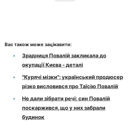
Вас також може зацікавити:
Зрадниця Повалій закликала до
окупації Києва - деталі
"Курячі мізки": український продюсер
різко висловився про Таїсію Повалій
Не дали зібрати речі: син Повалій
поскаржився, що у них забрали
будинок