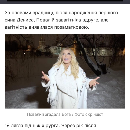
За словами зрадниці, після народження першого
сина Дениса, Повалій завагітніла вдруге, але
вагітність виявилася позаматковою.
Повалий згадала Бога / Фото скріншот
"Я лягла під ніж хірурга. Через рік після