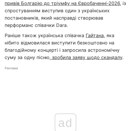
привів Болгарію до тріумфу на Євробаченні-2026
, із
спростуванням виступив один з українських
постановників, який насправді створював
перформанс співачки Dara.
Раніше також українська співачка
Гайтана
, яка
нібито відмовилася виступити безкоштовно на
благодійному концерті і запросила астрономічну
суму за одну пісню,
зробила заяву щодо скандалу
.
Реклама
ad