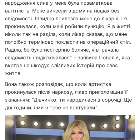
народження сина у мене була позаматкова
вагітність. Мене винесли з дому на ношах без
свідомості. Швидка привезла мене до лікарні, і я
прокинулася, коли мені робили пункцію. Я в житті
ніколи так не раділа, коли лікар сказав, що мене
потрібно терміново покласти на операційний стіл.
Раділа, бо було нестерпно боляче, я втрачала
свідомість і відключалася", - заявила Повалій, яка
вкотре не шкодує слізливих історій про своє
життя.
Вона також розповідає, що коли артистка
прокинулася після наркозу, лікар приголомшив її
зізнанням: "Дівчинко, ти народилася в сорочці. Ще
дві години, і ми б тебе не врятували".