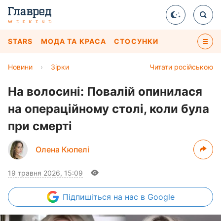
STARS
МОДА ТА КРАСА
СТОСУНКИ
Новини
›
Зірки
Читати російською
На волосині: Повалій опинилася
на операційному столі, коли була
при смерті
Олена Кюпелі
19 травня 2026, 15:09
Підпишіться
на нас в Google