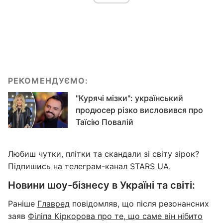
РЕКОМЕНДУЄМО:
"Курячі мізки": український
продюсер різко висловився про
Таїсію Повалій
Любиш чутки, плітки та скандали зі світу зірок?
Підпишись на телеграм-канал
STARS UA
.
Новини шоу-бізнесу в Україні та світі:
Раніше
Главред
повідомляв, що після резонансних
заяв
Філіпа Кіркорова про те, що саме він нібито