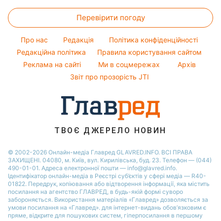
Новини Дніпра
Прогноз погоди
Легкі десерти
Олена Зеленська
Тарифи
Новини Тернополя
Перевірити погоду
Магнітні бурі
Напої
Ані Лорак
Курс валют
Новини Харкова
Погода на сьогодні
Святкове меню
Кейт Міддлтон
Про нас
Редакція
Політика конфіденційності
Новини Житомира
Погода на завтра
Редакційна політика
Правила користування сайтом
Алла Пугачова
Реклама на сайті
Ми в соцмережах
Архів
Пилова буря
Максим Галкін
Звіт про прозорість JTI
ТВОЄ ДЖЕРЕЛО НОВИН
© 2002-2026 Онлайн-медіа Главред GLAVRED.INFO. ВСІ ПРАВА
ЗАХИЩЕНІ. 04080, м. Київ, вул. Кирилівська, буд. 23. Телефон — (044)
490-01-01. Адреса електронної пошти — info@glavred.info.
Ідентифікатор онлайн-медіа в Реєстрі суб’єктів у сфері медіа — R40-
01822.
Передрук, копіювання або відтворення інформації, яка містить
посилання на агентство ГЛАВРЕД, в будь-якій формi суворо
забороняється. Використання матеріалів «Главред» дозволяється за
умови посилання на «Главред». для інтернет-видань обов’язковим є
пряме, відкрите для пошукових систем, гіперпосилання в першому