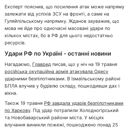
Експерт пояснив, що посилення атак може напряму
залежати від успіхів ЗСУ на фронті, а саме на
Гуляйпільському напрямку. Жданов зауважив, що
мова не йде про одночасні масовані удари по
кількох містах, бо в РФ для цього недостатньо
ресурсів.
Удари РФ по Україні - останні новини
Нагадаємо,
Главред
писав, що у ніч на 19 травня
російська окупаційна армія атакувала Одесу
ударними безпілотниками. В Ізмаїльському районі
БПЛА влучив у будівлю складу, пошкодивши дах і
вікна.
Також 19 травня
РФ завдала ударів безпілотниками
по Харкову
. Під удар потрапили Холодногірський
та Новобаварський райони міста. У місцях
влучання виникли пожежі, пошкоджено понад 25