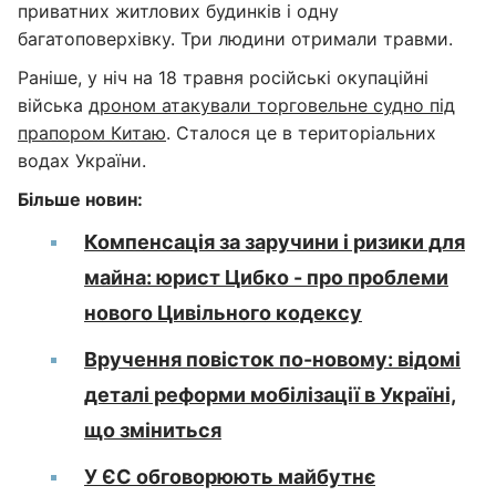
приватних житлових будинків і одну
багатоповерхівку. Три людини отримали травми.
Раніше, у ніч на 18 травня російські окупаційні
війська
дроном атакували торговельне судно під
прапором Китаю
. Сталося це в територіальних
водах України.
Більше новин:
Компенсація за заручини і ризики для
майна: юрист Цибко - про проблеми
нового Цивільного кодексу
Вручення повісток по-новому: відомі
деталі реформи мобілізації в Україні,
що зміниться
У ЄС обговорюють майбутнє