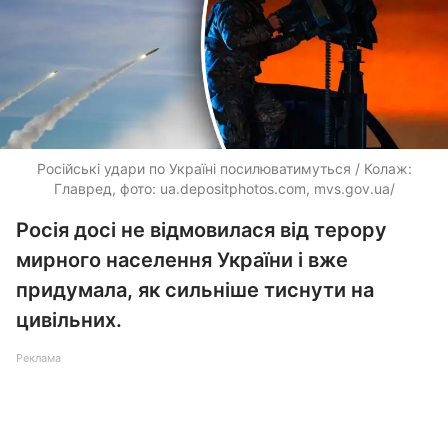
Російські удари по Україні посилюватимуться / Колаж:
Главред, фото:
ua.depositphotos.com
, mvs.gov.ua/
Росія досі не відмовилася від терору
мирного населення України і вже
придумала, як сильніше тиснути на
цивільних.
Реклама