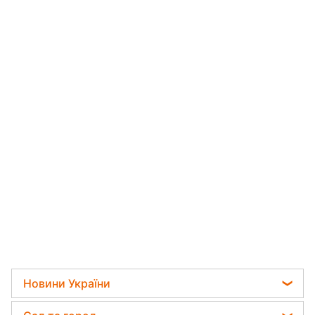
Новини України
Телеграм новини України