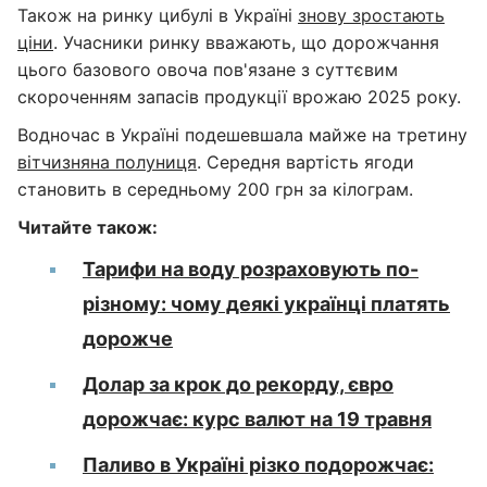
Також на ринку цибулі в Україні
знову зростають
ціни
. Учасники ринку вважають, що дорожчання
цього базового овоча пов'язане з суттєвим
скороченням запасів продукції врожаю 2025 року.
Водночас в Україні подешевшала майже на третину
вітчизняна полуниця
. Середня вартість ягоди
становить в середньому 200 грн за кілограм.
Читайте також:
Тарифи на воду розраховують по-
різному: чому деякі українці платять
дорожче
Долар за крок до рекорду, євро
дорожчає: курс валют на 19 травня
Паливо в Україні різко подорожчає: