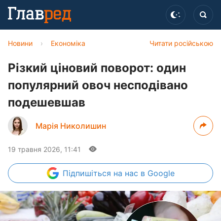
Новини
›
Економіка
Читати російською
Різкий ціновий поворот: один
популярний овоч несподівано
подешевшав
Марія Николишин
19 травня 2026, 11:41
Підпишіться
на нас в Google