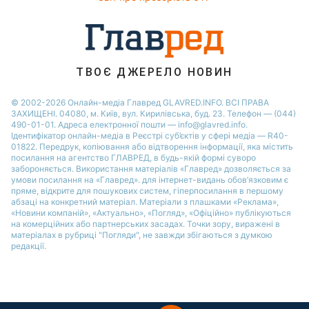
Новини Житомира
Ольга Сумська
Новини Одеси
Новини Рівного
ТВОЄ ДЖЕРЕЛО НОВИН
Новини Запоріжжя
© 2002-2026 Онлайн-медіа Главред GLAVRED.INFO. ВСІ ПРАВА
ЗАХИЩЕНІ. 04080, м. Київ, вул. Кирилівська, буд. 23. Телефон — (044)
490-01-01. Адреса електронної пошти — info@glavred.info.
Ідентифікатор онлайн-медіа в Реєстрі суб’єктів у сфері медіа — R40-
01822.
Передрук, копіювання або відтворення інформації, яка містить
посилання на агентство ГЛАВРЕД, в будь-якій формi суворо
забороняється. Використання матеріалів «Главред» дозволяється за
умови посилання на «Главред». для інтернет-видань обов’язковим є
пряме, відкрите для пошукових систем, гіперпосилання в першому
абзаці на конкретний матеріал. Матеріали з плашками «Реклама»,
«Новини компаній», «Актуально», «Погляд», «Офіційно» публікуються
на комерційних або партнерських засадах. Точки зору, виражені в
матеріалах в рубриці "Погляди", не завжди збігаються з думкою
редакції.