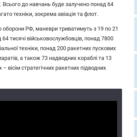
. Всього до навчань буде залучено понад 64
гато техніки, зокрема авіація та флот.
 оборони РФ, маневри триватимуть з 19 по 21
д 64 тисячі військовослужбовців, понад 7800
альної техніки, понад 200 ракетних пускових
паратів, а також 73 надводних кораблі та 13
х – вісім стратегічних ракетних підводних