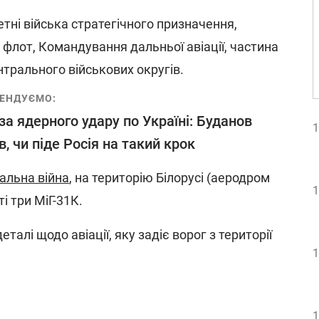
тні війська стратегічного призначення,
 флот, Командування дальньої авіації, частина
нтрального військових округів.
ЕНДУЄМО:
за ядерного удару по Україні: Буданов
1
в, чи піде Росія на такий крок
альна війна
, на територію Білорусі (аеродром
1
і три МіГ-31К.
талі щодо авіації, яку задіє ворог з території
1
1