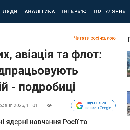
ГЛЯДИ
АНАЛІТИКА
ІНТЕРВ’Ю
ПОПУЛЯРНЕ
Читати російською
х, авіація та флот:
ідпрацьовують
й - подробиці
Підпишіться
равня 2026, 11:01
на нас в Google
і ядерні навчання Росії та