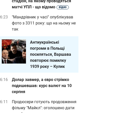
стадіон, на якому проводяться
матчі УПЛ - що відомо
відео
6:23
"Мандрівник у часі" опублікував
фото з 3311 року: що на ньому не
так
Антиукраїнські
погроми в Польщі
посиляться, Варшава
повторює помилку
1939 року – Кулик
6:16
Долар завмер, а євро стрімко
подешевшав: курс валют на 10
серпня
6:11
Продюсери готують продовження
фільму "Майкл": оголошено дати