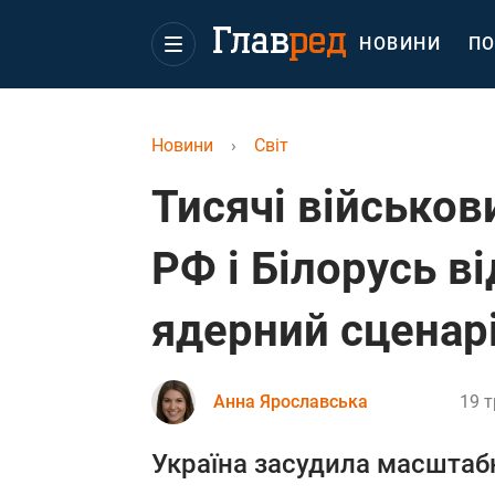
НОВИНИ
ПО
Новини
›
Світ
Тисячі військови
РФ і Білорусь в
ядерний сценарі
Анна Ярославська
19 т
Україна засудила масштабн