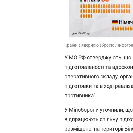
Країни з ядерною зброєю / Інфограф
У МО РФ стверджують, що о
підготовленості та вдоско
оперативного складу, орган
підготовки та в ході реалі
противника".
У Міноборони уточнили, що 
відпрацюють спільну підгот
розміщеної на території Біл