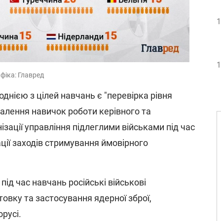
1
1
іка: Главред ​
днією з цілей навчань є "перевірка рівня
налення навичок роботи керівного та
ізації управління підлеглими військами під час
зації заходів стримування ймовірного
під час навчань російські військові
овку та застосування ядерної зброї,
орусі.