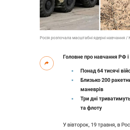
Росія розпочала масштабні ядерні навчання / Ко
Головне про навчання РФ і 
Понад 64 тисячі вій
Близько 200 ракетни
маневрів
Три дні триватимуть
та флоту
У вівторок, 19 травня, в Ро