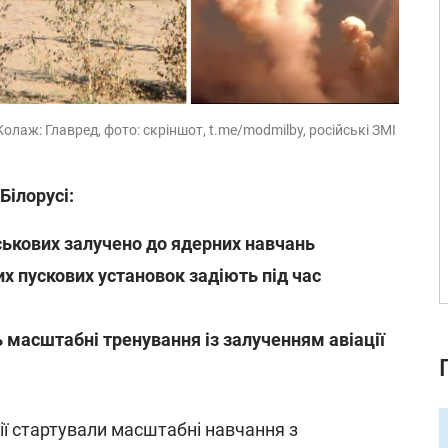
лаж: Главред, фото: скріншот, t.me/modmilby, російські ЗМІ ​
Білорусі:
ськових залучено до ядерних навчань
х пускових установок задіють під час
 масштабні тренування із залученням авіації
сії стартували масштабні навчання з