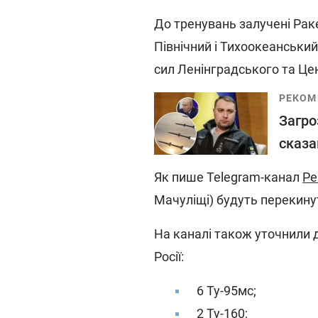
До тренувань залучені Раке
Північний і Тихоокеанський
сил Ленінградського та Це
РЕКОМ
Загро
сказа
Як пише Telegram-канал
Ре
Мачуліщі) будуть перекинут
На каналі також уточнили де
Росії:
6 Ту-95мс;
2 Ту-160;