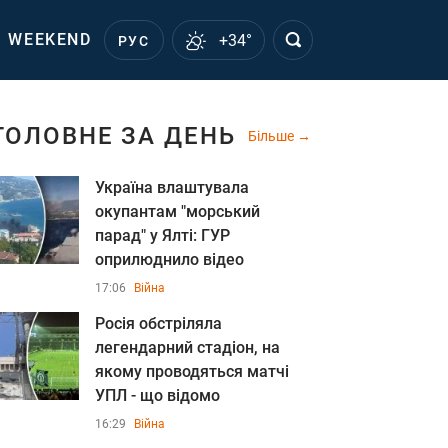
WEEKEND
+34°
РУС
ГОЛОВНЕ ЗА ДЕНЬ
Більше
Україна влаштувала
окупантам "морський
парад" у Ялті: ГУР
оприлюднило відео
17:06
Війна
Росія обстріляла
легендарний стадіон, на
якому проводяться матчі
УПЛ - що відомо
16:29
Війна