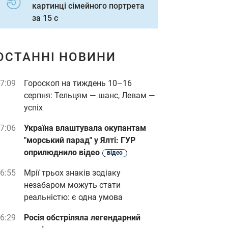
картинці сімейного портрета
за 15 с
ОСТАННІ НОВИНИ
7:09
Гороскоп на тиждень 10–16
серпня: Тельцям — шанс, Левам —
успіх
7:06
Україна влаштувала окупантам
"морський парад" у Ялті: ГУР
оприлюднило відео
відео
6:55
Мрії трьох знаків зодіаку
незабаром можуть стати
реальністю: є одна умова
6:29
Росія обстріляла легендарний