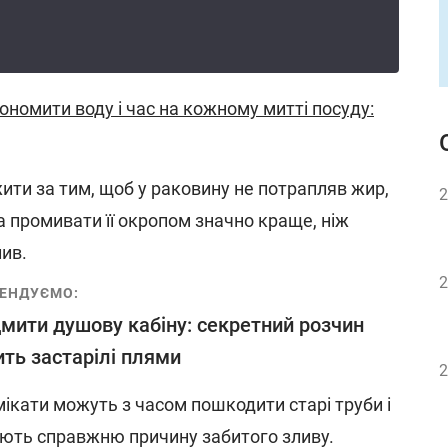
ономити воду і час на кожному митті посуду:
ити за тим, щоб у раковину не потрапляв жир,
2
а промивати її окропом значно краще, ніж
лив.
2
ЕНДУЄМО:
дмити душову кабіну: секретний розчин
ть застарілі плями
2
імікати можуть з часом пошкодити старі труби і
ають справжню причину забитого зливу.