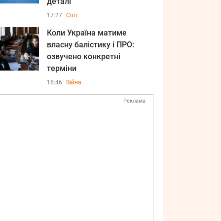
деталі
17:27
Світ
Коли Україна матиме
власну балістику і ПРО:
озвучено конкретні
терміни
16:46
Війна
Реклама