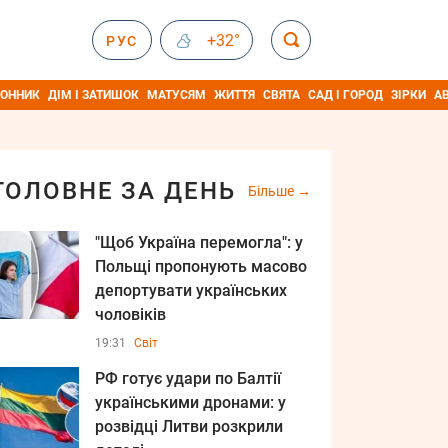
+32°
РУС
ОННИК
ДІМ І ЗАТИШОК
МАТУСЯМ
ЖИТТЯ
СВЯТА
САД І ГОРОД
ЗІРКИ
А
ГОЛОВНЕ ЗА ДЕНЬ
Більше
"Щоб Україна перемогла": у
Польщі пропонують масово
депортувати українських
чоловіків
19:31
Світ
РФ готує удари по Балтії
українськими дронами: у
розвідці Литви розкрили