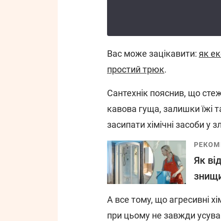
Вас може зацікавити:
як ек
простий трюк
.
Сантехнік пояснив, що стеж
кавова гуща, залишки їжі т
засипати хімічні засоби у з
РЕКОМ
Як ві
знищи
А все тому, що агресивні х
при цьому не завжди усув