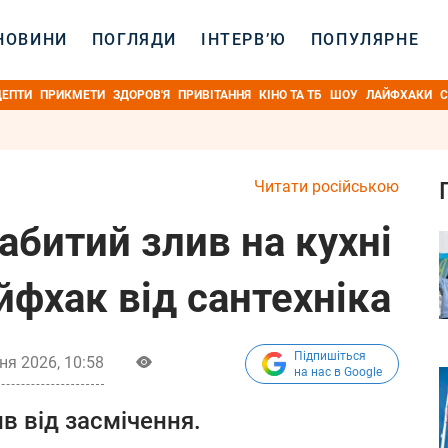
НОВИНИ
ПОГЛЯДИ
ІНТЕРВ’Ю
ПОПУЛЯРНЕ
ЦЕПТИ
ПРИКМЕТИ
ЗДОРОВ'Я
ПРИВІТАННЯ
КІНО ТА ТБ
ШОУ
ЛАЙФХАКИ
С
Читати російською
абитий злив на кухні
айфхак від сантехніка
Підпишіться
ня 2026, 10:58
на нас в Google
в від засмічення.