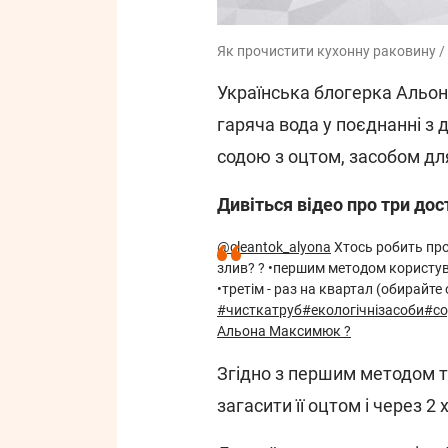
Як прочистити кухонну раковину / 
Українська блогерка Альо
гаряча вода у поєднанні з
содою з оцтом, засобом для
Дивіться відео про три до
@cleantok_alyona
Хтось робить про
злив? ? •першим методом користува
•третім - раз на квартал (обирайте 
#чисткатруб
#екологічнізасоби
#со
Альона Максимюк ?
Згідно з першим методом тр
загасити її оцтом і через 