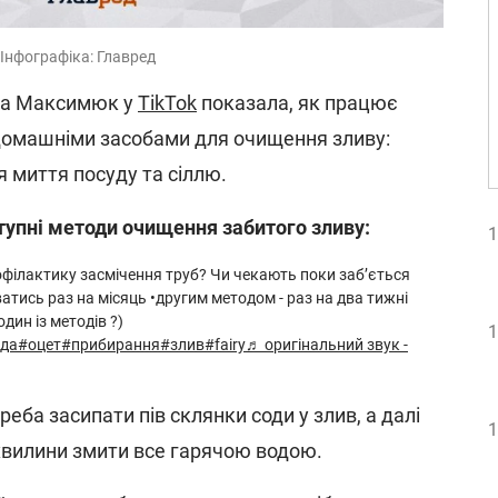
Інфографіка: Главред
на Максимюк у
TikTok
показала, як працює
 домашніми засобами для очищення зливу:
 миття посуду та сіллю.
ступні методи очищення забитого зливу:
1
філактику засмічення труб? Чи чекають поки забʼється
тись раз на місяць •другим методом - раз на два тижні
один із методів ?)
1
да
#оцет
#прибирання
#злив
#fairy
♬ оригінальний звук -
еба засипати пів склянки соди у злив, а далі
1
2 хвилини змити все гарячою водою.