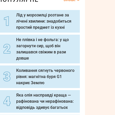
Лід у морозилці розтане за
лічені хвилини: знадобиться
простий предмет із кухні
Не плівка і не фольга: у що
загорнути сир, щоб він
залишався свіжим в рази
довше
Коливання сягнуть червоного
рівня: магнітна буря G1
накриє Землю
Яка олія насправді краща —
рафінована чи нерафінована:
відповідь здивує багатьох