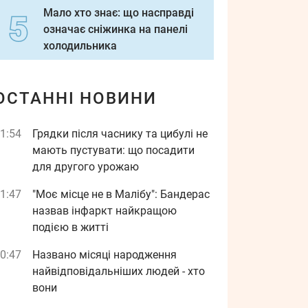
Мало хто знає: що насправді
означає сніжинка на панелі
холодильника
ОСТАННІ НОВИНИ
1:54
Грядки після часнику та цибулі не
мають пустувати: що посадити
для другого урожаю
1:47
"Моє місце не в Малібу": Бандерас
назвав інфаркт найкращою
подією в житті
0:47
Названо місяці народження
найвідповідальніших людей - хто
вони