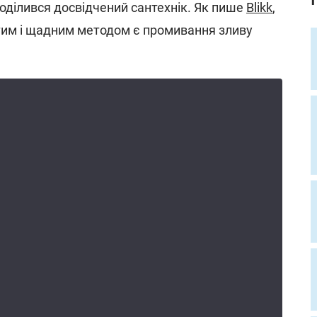
оділився досвідчений сантехнік. Як пише
Blikk
,
тим і щадним методом є промивання зливу