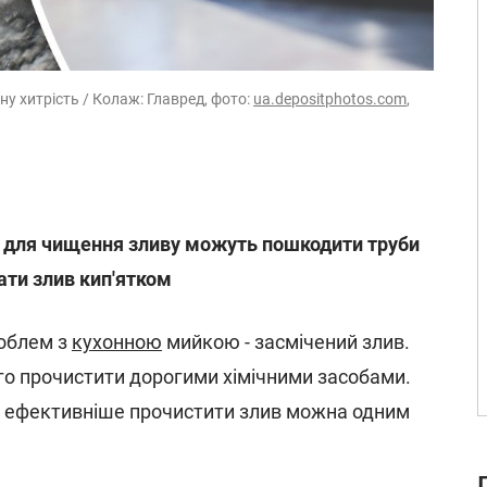
ну хитрість / Колаж: Главред, фото:
ua.depositphotos.com
,
и для чищення зливу можуть пошкодити труби
ати злив кип'ятком
облем з
кухонною
мийкою - засмічений злив.
го прочистити дорогими хімічними засобами.
о ефективніше прочистити злив можна одним