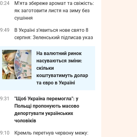
0:24
М'ята збереже аромат та свіжість:
як заготовити листя на зиму без
сушіння
9:49
В Україні з’явиться нове свято 8
серпня: Зеленський підписав указ
На валютний ринок
насуваються зміни:
скільки
коштуватимуть долар
та євро в Україні
9:31
"Щоб Україна перемогла": у
Польщі пропонують масово
депортувати українських
чоловіків
9:10
Кремль перетнув червону межу: