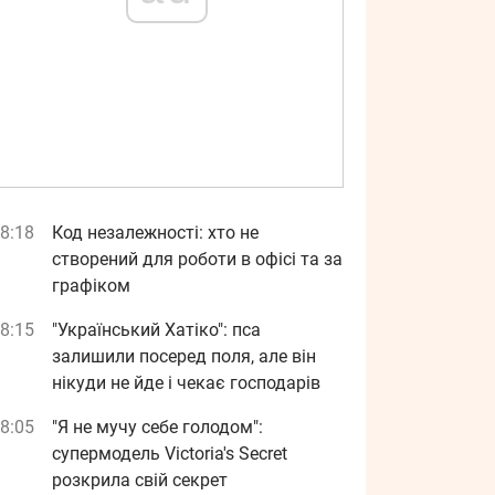
8:18
Код незалежності: хто не
створений для роботи в офісі та за
графіком
8:15
"Український Хатіко": пса
залишили посеред поля, але він
нікуди не йде і чекає господарів
8:05
"Я не мучу себе голодом":
супермодель Victoria's Secret
розкрила свій секрет