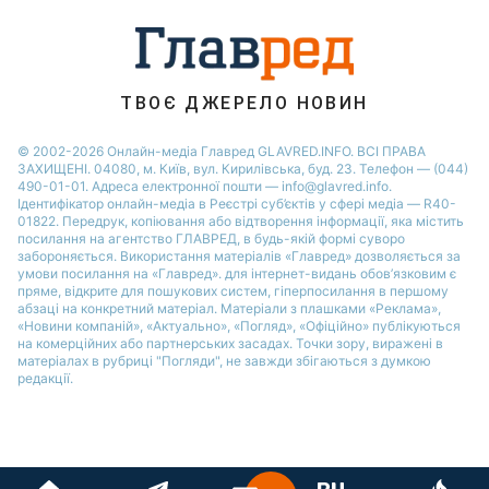
ТВОЄ ДЖЕРЕЛО НОВИН
© 2002-2026 Онлайн-медіа Главред GLAVRED.INFO. ВСІ ПРАВА
ЗАХИЩЕНІ. 04080, м. Київ, вул. Кирилівська, буд. 23. Телефон — (044)
490-01-01. Адреса електронної пошти — info@glavred.info.
Ідентифікатор онлайн-медіа в Реєстрі суб’єктів у сфері медіа — R40-
01822.
Передрук, копіювання або відтворення інформації, яка містить
посилання на агентство ГЛАВРЕД, в будь-якій формi суворо
забороняється. Використання матеріалів «Главред» дозволяється за
умови посилання на «Главред». для інтернет-видань обов’язковим є
пряме, відкрите для пошукових систем, гіперпосилання в першому
абзаці на конкретний матеріал. Матеріали з плашками «Реклама»,
«Новини компаній», «Актуально», «Погляд», «Офіційно» публікуються
на комерційних або партнерських засадах. Точки зору, виражені в
матеріалах в рубриці "Погляди", не завжди збігаються з думкою
редакції.