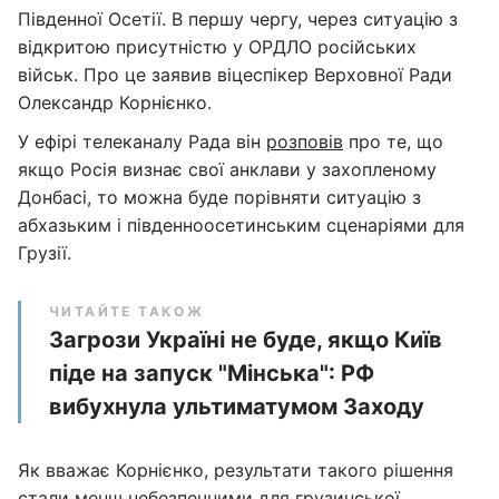
Південної Осетії. В першу чергу, через ситуацію з
відкритою присутністю у ОРДЛО російських
військ. Про це заявив віцеспікер Верховної Ради
Олександр Корнієнко.
У ефірі телеканалу Рада він
розповів
про те, що
якщо Росія визнає свої анклави у захопленому
Донбасі, то можна буде порівняти ситуацію з
абхазьким і південноосетинським сценаріями для
Грузії.
ЧИТАЙТЕ ТАКОЖ
Загрози Україні не буде, якщо Київ
піде на запуск "Мінська": РФ
вибухнула ультиматумом Заходу
Як вважає Корнієнко, результати такого рішення
стали менш небезпечними для грузинської