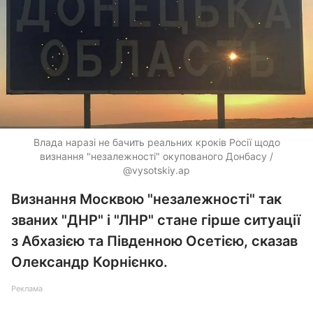
Влада наразі не бачить реальних кроків Росії щодо
визнання "незалежності" окупованого Донбасу /
@vysotskiy.ap
Визнання Москвою "незалежності" так
званих "ДНР" і "ЛНР" стане гірше ситуації
з Абхазією та Південною Осетією, сказав
Олександр Корнієнко.
Реклама