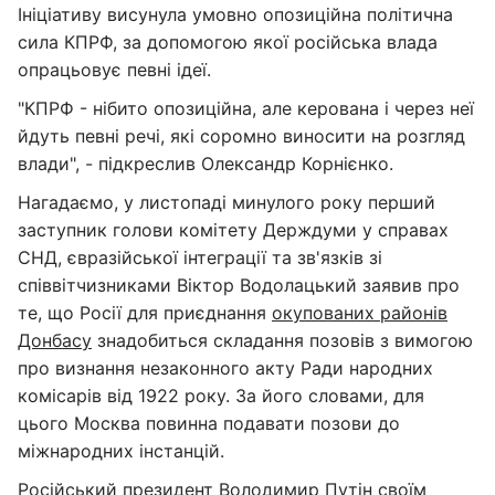
Ініціативу висунула умовно опозиційна політична
сила КПРФ, за допомогою якої російська влада
опрацьовує певні ідеї.
"КПРФ - нібито опозиційна, але керована і через неї
йдуть певні речі, які соромно виносити на розгляд
влади", - підкреслив Олександр Корнієнко.
Нагадаємо, у листопаді минулого року перший
заступник голови комітету Держдуми у справах
СНД, євразійської інтеграції та зв'язків зі
співвітчизниками Віктор Водолацький заявив про
те, що Росії для приєднання
окупованих районів
Донбасу
знадобиться складання позовів з вимогою
про визнання незаконного акту Ради народних
комісарів від 1922 року. За його словами, для
цього Москва повинна подавати позови до
міжнародних інстанцій.
Російський президент
Володимир Путін
своїм