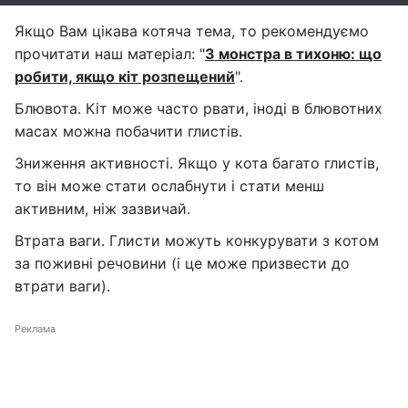
Якщо Вам цікава котяча тема, то рекомендуємо
прочитати наш матеріал: "
З монстра в тихоню: що
робити, якщо кіт розпещений
".
Блювота. Кіт може часто рвати, іноді в блювотних
масах можна побачити глистів.
Зниження активності. Якщо у кота багато глистів,
то він може стати ослабнути і стати менш
активним, ніж зазвичай.
Втрата ваги. Глисти можуть конкурувати з котом
за поживні речовини (і це може призвести до
втрати ваги).
Реклама