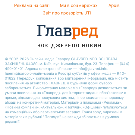
Реклама на сайті
Ми в соцмережах
Архів
Усе про шоу-бізнес
Софія Ротару
Звіт про прозорість JTI
ТВОЄ ДЖЕРЕЛО НОВИН
© 2002-2026 Онлайн-медіа Главред GLAVRED.INFO. ВСІ ПРАВА
ЗАХИЩЕНІ. 04080, м. Київ, вул. Кирилівська, буд. 23. Телефон — (044)
490-01-01. Адреса електронної пошти — info@glavred.info.
Ідентифікатор онлайн-медіа в Реєстрі суб’єктів у сфері медіа — R40-
01822.
Передрук, копіювання або відтворення інформації, яка містить
посилання на агентство ГЛАВРЕД, в будь-якій формi суворо
забороняється. Використання матеріалів «Главред» дозволяється за
умови посилання на «Главред». для інтернет-видань обов’язковим є
пряме, відкрите для пошукових систем, гіперпосилання в першому
абзаці на конкретний матеріал. Матеріали з плашками «Реклама»,
«Новини компаній», «Актуально», «Погляд», «Офіційно» публікуються
на комерційних або партнерських засадах. Точки зору, виражені в
матеріалах в рубриці "Погляди", не завжди збігаються з думкою
редакції.