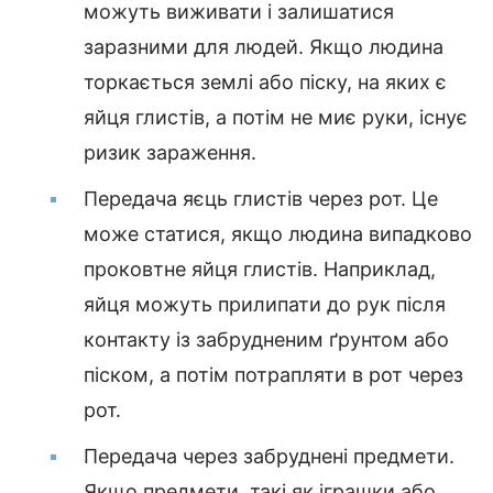
можуть виживати і залишатися
заразними для людей. Якщо людина
торкається землі або піску, на яких є
яйця глистів, а потім не миє руки, існує
ризик зараження.
Передача яєць глистів через рот. Це
може статися, якщо людина випадково
проковтне яйця глистів. Наприклад,
яйця можуть прилипати до рук після
контакту із забрудненим ґрунтом або
піском, а потім потрапляти в рот через
рот.
Передача через забруднені предмети.
Якщо предмети, такі як іграшки або