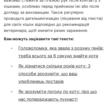
важливо стежити за гігієною рук після контакту з
кішками, особливо перед прийомом їжі або після
догляду за вихованцем. Також регулярно
проводьте дегельмінтизацію (лікування від глистів)
для своїх кішок відповідно до рекомендацій
ветеринара, щоб знизити ризик зараження.
Вам можуть зацікавити такі тексти:
Головоломка, яка зведе з розуму геніїв:
треба всього за 6 секунд знайти кота
Як дізнатися скільки років коту: 3
способи зрозуміти, що ваш
улюбленець постарів
Як зрозуміти погоду по коту: про що
нас попереджають пухнасті