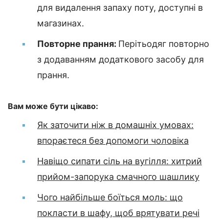
для видалення запаху поту, доступні в
магазинах.
Повторне прання:
Періть
одяг повторно
з додаванням додаткового засобу для
прання.
Вам може бути цікаво:
Як заточити ніж в домашніх умовах:
впораєтеся без допомоги чоловіка
Навіщо сипати сіль на вугілля: хитрий
прийом-запорука смачного шашлику
Чого найбільше боїться моль: що
покласти в шафу, щоб врятувати речі