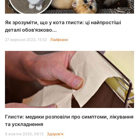
Як зрозуміти, що у кота глисти: ці найпростіші
деталі обов'язково...
27 вересня 2023, 15:52
Лайфхаки
Глисти: медики розповіли про симптоми, лікування
та ускладнення
9 жовтня 2020, 09:12
Здоров'я