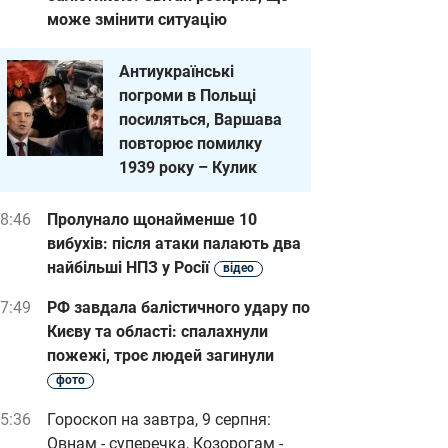
може змінити ситуацію
Антиукраїнські
погроми в Польщі
посиляться, Варшава
повторює помилку
1939 року – Кулик
8:46
Пролунало щонайменше 10
вибухів: після атаки палають два
найбільші НПЗ у Росії
відео
7:49
РФ завдала балістичного удару по
Києву та області: спалахнули
пожежі, троє людей загинули
фото
5:36
Гороскоп на завтра, 9 серпня:
Овнам - суперечка, Козорогам -