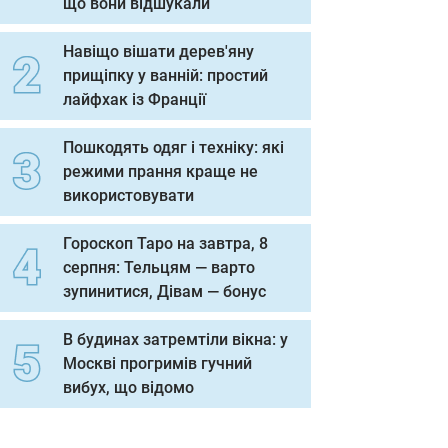
що вони відшукали
Навіщо вішати дерев'яну
прищіпку у ванній: простий
лайфхак із Франції
Пошкодять одяг і техніку: які
режими прання краще не
використовувати
Гороскоп Таро на завтра, 8
серпня: Тельцям — варто
зупинитися, Дівам — бонус
В будинах затремтіли вікна: у
Москві прогримів гучний
вибух, що відомо