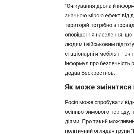
"Очікування дрона й інфор
значною мірою ефект від д
територій потрібно впрова
оповіщення населення, що
людям і військовим підгот
стаціонарні й мобільні точ
інформує про безпечність р
додав Бескрестнов.
Як може змінитися 
Росія може спробувати від
осінньо-зимового періоду
діями. Про такий можливий
політичний оглядач групи 