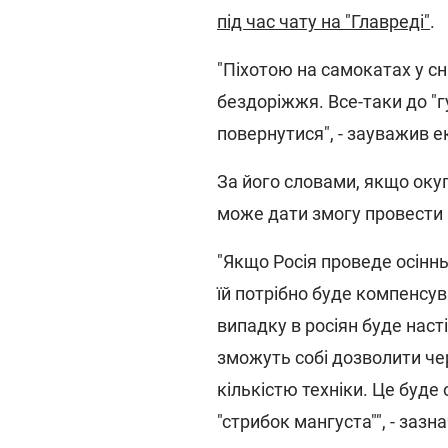
під час чату на "Главреді"
.
"Піхотою на самокатах у сн
бездоріжжя. Все-таки до "
повернутися", - зауважив е
За його словами, якщо оку
може дати змогу провести 
"Якщо Росія проведе осіннь
їй потрібно буде компенсува
випадку в росіян буде наст
зможуть собі дозволити чер
кількістю техніки. Це буде 
"стрибок мангуста"", - заз