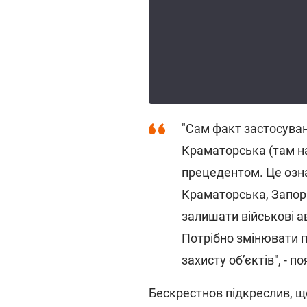
"Сам факт застосуван
Краматорська (там н
прецедентом. Це озн
Краматорська, Запор
залишати військові а
Потрібно змінювати пі
захисту об’єктів", - п
Бескрестнов підкреслив, що