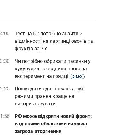
4:00
Тест на IQ: потрібно знайти 3
відмінності на картинці овочів та
фруктів за 7 с
3:30
Чи потрібно обривати пасинки у
кукурудзи: городниця провела
експеримент на грядці
відео
2:25
Пошкодять одяг і техніку: які
режими прання краще не
використовувати
1:56
РФ може відкрити новий фронт:
над якими областями нависла
загроза вторгнення