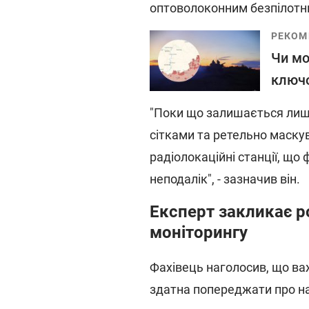
оптоволоконним безпілотникам
РЕКОМ
Чи мо
ключо
"Поки що залишається лише 
сітками та ретельно маску
радіолокаційні станції, що
неподалік", - зазначив він.
Експерт закликає р
моніторингу
Фахівець наголосив, що ва
здатна попереджати про н