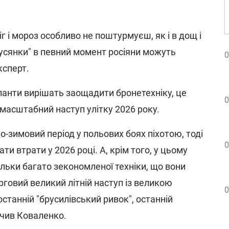
іг і мороз особливо не поштурмуєш, як і в дощ і
гусянки" в певний момент росіяни можуть
0
ксперт.
панти вирішать заощадити бронетехніку, це
0
масштабний наступ улітку 2026 року.
о-зимовий період у польових боях піхотою, тоді
0
ти втрати у 2026 році. А, крім того, у цьому
ільки багато зекономленої техніки, що вони
говий великий літній наступ із великою
0
останній "брусилівський ривок", останній
начив Коваленко.