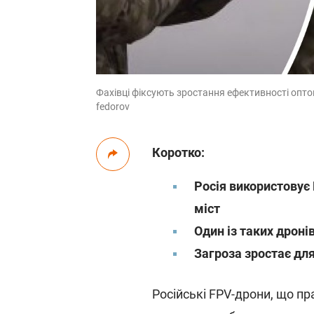
Фахівці фіксують зростання ефективності оптов
fedorov
Коротко:
Росія використовує
міст
Один із таких дроні
Загроза зростає дл
Російські FPV-дрони, що 