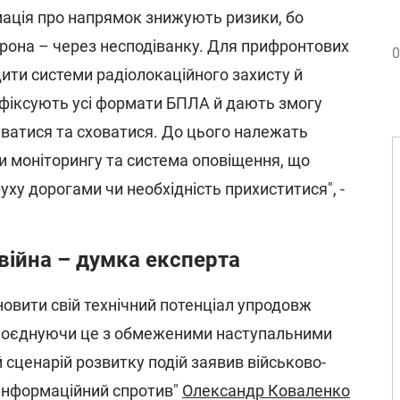
мація про напрямок знижують ризики, бо
рона – через несподіванку. Для прифронтових
0
дити системи радіолокаційного захисту й
 фіксують усі формати БПЛА й дають змогу
уватися та сховатися. До цього належать
ки моніторингу та система оповіщення, що
уху дорогами чи необхідність прихиститися", -
війна – думка експерта
новити свій технічний потенціал упродовж
, поєднуючи це з обмеженими наступальними
 сценарій розвитку подій заявив військово-
"Інформаційний спротив"
Олександр Коваленко