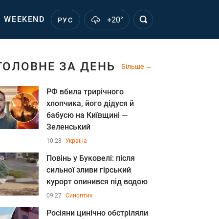
WEEKEND
+20°
РУС
ГОЛОВНЕ ЗА ДЕНЬ
Більше
РФ вбила трирічного
хлопчика, його дідуся й
бабусю на Київщині —
Зеленський
10:28
Україна
Повінь у Буковелі: після
сильної зливи гірський
курорт опинився під водою
09:27
Синоптик
Росіяни цинічно обстріляли