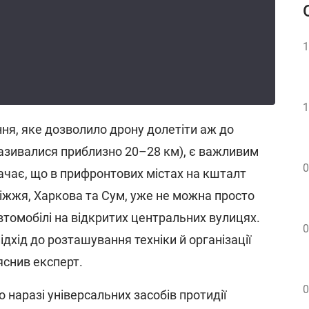
1
1
ня, яке дозволило дрону долетіти аж до
азивалися приблизно 20–28 км), є важливим
0
ачає, що в прифронтових містах на кшталт
іжжя, Харкова та Сум, уже не можна просто
втомобілі на відкритих центральних вулицях.
0
дхід до розташування техніки й організації
ояснив експерт.
0
 наразі універсальних засобів протидії