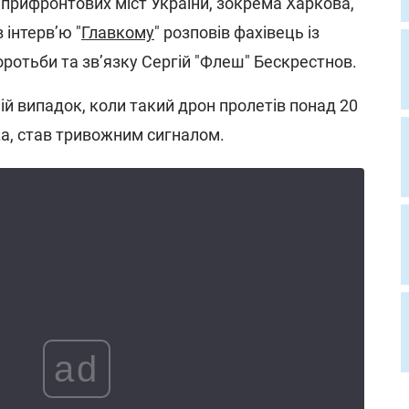
рифронтових міст України, зокрема Харкова,
 інтерв’ю "
Главкому
" розповів фахівець із
оротьби та зв’язку Сергій "Флеш" Бескрестнов.
ій випадок, коли такий дрон пролетів понад 20
а, став тривожним сигналом.
ad