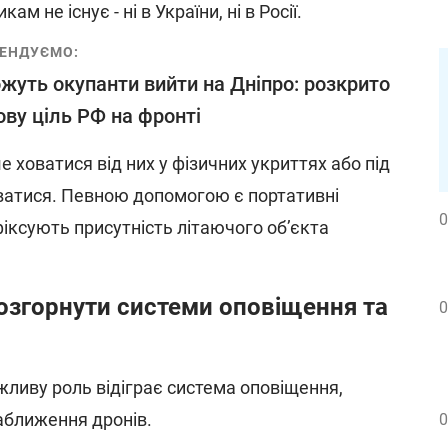
 не існує - ні в України, ні в Росії.
ЕНДУЄМО:
жуть окупанти вийти на Дніпро: розкрито
ву ціль РФ на фронті
ховатися від них у фізичних укриттях або під
ватися. Певною допомогою є портативні
0
 фіксують присутність літаючого об’єкта
озгорнути системи оповіщення та
0
жливу роль відіграє система оповіщення,
аближення дронів.
0