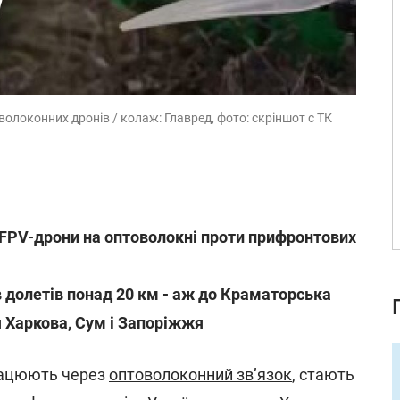
олоконних дронів / колаж: Главред, фото: скріншот с ТК
 FPV-дрони на оптоволокні проти прифронтових
в долетів понад 20 км - аж до Краматорська
я Харкова, Сум і Запоріжжя
працюють через
оптоволоконний зв’язок
, стають