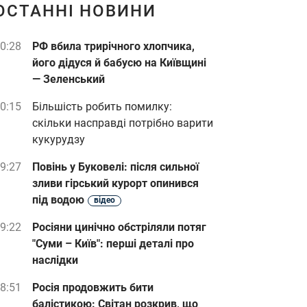
ОСТАННІ НОВИНИ
0:28
РФ вбила трирічного хлопчика,
його дідуся й бабусю на Київщині
— Зеленський
0:15
Більшість робить помилку:
скільки насправді потрібно варити
кукурудзу
9:27
Повінь у Буковелі: після сильної
зливи гірський курорт опинився
під водою
відео
9:22
Росіяни цинічно обстріляли потяг
"Суми – Київ": перші деталі про
наслідки
8:51
Росія продовжить бити
балістикою: Світан розкрив, що