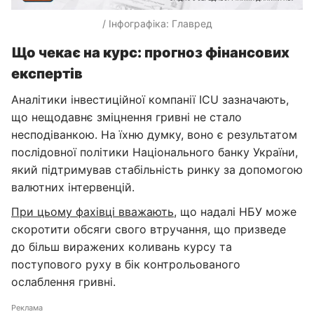
/ Інфографіка: Главред
Що чекає на курс: прогноз фінансових
експертів
Аналітики інвестиційної компанії ICU зазначають,
що нещодавнє зміцнення гривні не стало
несподіванкою. На їхню думку, воно є результатом
послідовної політики Національного банку України,
який підтримував стабільність ринку за допомогою
валютних інтервенцій.
При цьому фахівці вважають
, що надалі НБУ може
скоротити обсяги свого втручання, що призведе
до більш виражених коливань курсу та
поступового руху в бік контрольованого
ослаблення гривні.
Реклама