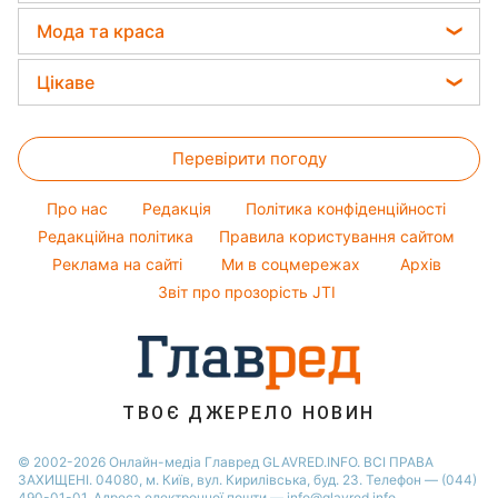
Магнітні бурі
Напої
Новини Харкова
Олена Зеленська
Мода та краса
Погода на сьогодні
Святкове меню
Новини Львова
Ані Лорак
Жіночі стрижки
Погода на завтра
Цікаве
Новини Полтави
Кейт Міддлтон
Фарбування волосся
Пилова буря
Головоломки
Новини Дніпра
Алла Пугачова
Гарний манікюр
Перевірити погоду
Тести по картинці
Новини Сум
Максим Галкін
Модні помилки
Оптичні ілюзії
Новини Тернополя
Настя Каменських
Про нас
Редакція
Політика конфіденційності
Новини моди
Народні прикмети
Новини Черкаси
Редакційна політика
Правила користування сайтом
Віталій Козловський
Поради від Андре Тана
Реклама на сайті
Ми в соцмережах
Архів
Усе про шоу-бізнес
Новини Житомира
Потап
Звіт про прозорість JTI
Новини Рівного
Новини Одеси
Новини Запоріжжя
ТВОЄ ДЖЕРЕЛО НОВИН
© 2002-2026 Онлайн-медіа Главред GLAVRED.INFO. ВСІ ПРАВА
ЗАХИЩЕНІ. 04080, м. Київ, вул. Кирилівська, буд. 23. Телефон — (044)
490-01-01. Адреса електронної пошти — info@glavred.info.