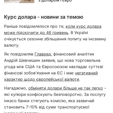
з доларом і євро
Курс долара - новини за темою
Раніше повідомлялося про те,
коли курс долара
може підскочити до 46 гривень
. В Україні
очікується сезонне збільшення попиту на іноземну
валюту.
Як повідомляв
Главред
, фінансовий аналітик
Андрій Шевчишин заявив, що нова торговельна
угода між США та Євросоюзом накладає суттєві
фінансові зобов'язання на ЄС і має
негативний
характер щодо європейської валюти
.
Нагадаємо,
обміняти долари більше не так легко
-
які купюри конфіскують безповоротно. За послугу
інкасо банки стягують комісію, яка зазвичай
становить 7-10% від суми транспортуємої