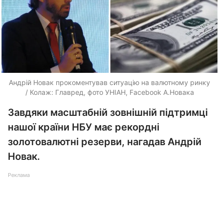
Андрій Новак прокоментував ситуацію на валютному ринку
/ Колаж: Главред, фото УНІАН, Facebook А.Новака
Завдяки масштабній зовнішній підтримці
нашої країни НБУ має рекордні
золотовалютні резерви, нагадав Андрій
Новак.
Реклама