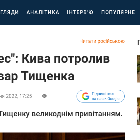
ГЛЯДИ
АНАЛІТИКА
ІНТЕРВ’Ю
ПОПУЛЯРНЕ
Читати російською
ес": Кива потролив
вар Тищенка
Підпишіться
ня 2022, 17:25
на нас в Google
 Тищенку великоднім привітанням.