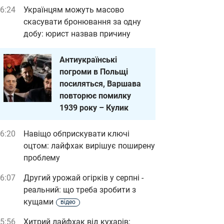
6:24
Українцям можуть масово
скасувати бронювання за одну
добу: юрист назвав причину
Антиукраїнські
погроми в Польщі
посиляться, Варшава
повторює помилку
1939 року – Кулик
6:20
Навіщо обприскувати ключі
оцтом: лайфхак вирішує поширену
проблему
6:07
Другий урожай огірків у серпні -
реальний: що треба зробити з
кущами
відео
5:56
Хитрий лайфхак від кухарів: