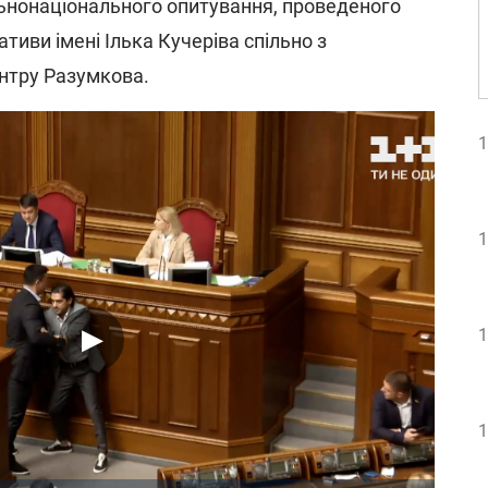
ьнонаціонального опитування, проведеного
тиви імені Ілька Кучеріва спільно з
нтру Разумкова.
1
1
1
1