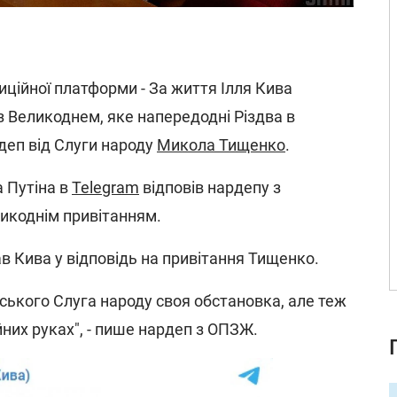
иційної платформи - За життя Ілля Кива
з Великоднем, яке напередодні Різдва в
деп від Слуги народу
Микола Тищенко
.
 Путіна в
Telegram
відповів нардепу з
ликоднім привітанням.
сав Кива у відповідь на привітання Тищенко.
нського Слуга народу своя обстановка, але теж
ійних руках", - пише нардеп з ОПЗЖ.