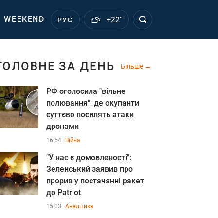
WEEKEND
+22°
РУС
ГОЛОВНЕ ЗА ДЕНЬ
Більше
РФ оголосила "вільне
полювання": де окупанти
суттєво посилять атаки
дронами
16:54
Війна
"У нас є домовленості":
Зеленський заявив про
прорив у постачанні ракет
до Patriot
15:03
Аналітика