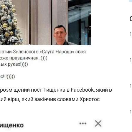
1
1
1
 розміщений пост Тищенка в Facebook, який в
вий вірш, який закінчив словами Христос
1