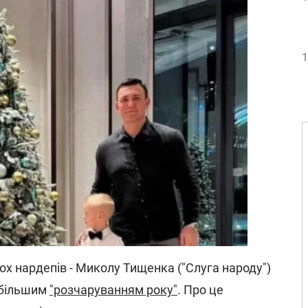
1
ох нардепів - Миколу Тищенка ("Слуга народу")
йбільшим
"розчаруванням року"
. Про це