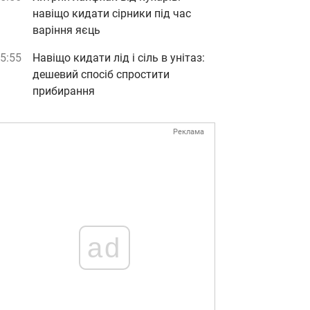
навіщо кидати сірники під час
варіння яєць
5:55
Навіщо кидати лід і сіль в унітаз:
дешевий спосіб спростити
прибирання
Реклама
ad