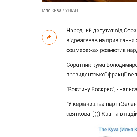
Ілля Кива / УНІАН
Народний депутат від Опоз
відреагував на привітання 
соцмережах розмістив нар
Соратник кума Володимира
президентської фракції ве
"Воістину Воскрес", - напи
"У керівництва партії Зеле
святкова. )))) Країна в над