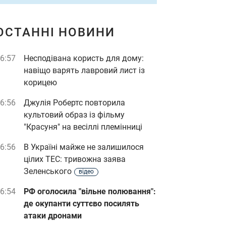
ОСТАННІ НОВИНИ
6:57
Несподівана користь для дому:
навіщо варять лавровий лист із
корицею
6:56
Джулія Робертс повторила
культовий образ із фільму
"Красуня" на весіллі племінниці
6:56
В Україні майже не залишилося
цілих ТЕС: тривожна заява
Зеленського
відео
6:54
РФ оголосила "вільне полювання":
де окупанти суттєво посилять
атаки дронами