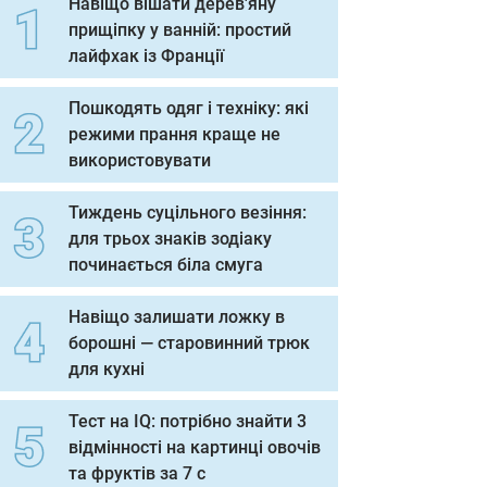
Навіщо вішати дерев'яну
прищіпку у ванній: простий
лайфхак із Франції
Пошкодять одяг і техніку: які
режими прання краще не
використовувати
Тиждень суцільного везіння:
для трьох знаків зодіаку
починається біла смуга
Навіщо залишати ложку в
борошні — старовинний трюк
для кухні
Тест на IQ: потрібно знайти 3
відмінності на картинці овочів
та фруктів за 7 с