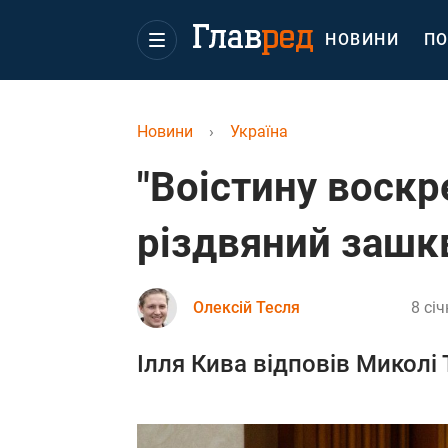
НОВИНИ
ПО
Новини
›
Україна
"Воістину воскр
різдвяний зашк
Олексій Тесля
8 січ
Ілля Кива відповів Миколі