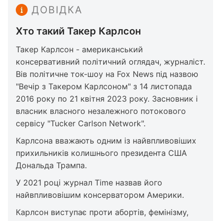
ДОВІДКА
Хто такий Такер Карлсон
Такер Карлсон - американський
консервативний політичний оглядач, журналіст.
Вів політичне ток-шоу на Fox News під назвою
"Вечір з Такером Карлсоном" з 14 листопада
2016 року по 21 квітня 2023 року. Засновник і
власник власного незалежного потокового
сервісу "Tucker Carlson Network".
Карлсона вважають одним із найвпливовіших
прихильників колишнього президента США
Дональда Трампа.
У 2021 році журнал Time назвав його
найвпливовішим консерватором Америки.
Карлсон виступає проти абортів, фемінізму,