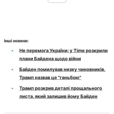
Інші новини:
Не перемога України: у Time розкрили
плани Байдена щодо війни
Байден помилував низку чиновників,
Трамп назвав це "ганьбою"
Трамп розкрив деталі прощального
листа, який залишив йому Байден