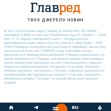
ТВОЄ ДЖЕРЕЛО НОВИН
© 2002-2026 Онлайн-медіа Главред GLAVRED.INFO. ВСІ ПРАВА
ЗАХИЩЕНІ. 04080, м. Київ, вул. Кирилівська, буд. 23. Телефон — (044)
490-01-01. Адреса електронної пошти — info@glavred.info.
Ідентифікатор онлайн-медіа в Реєстрі суб’єктів у сфері медіа — R40-
01822.
Передрук, копіювання або відтворення інформації, яка містить
посилання на агентство ГЛАВРЕД, в будь-якій формi суворо
забороняється. Використання матеріалів «Главред» дозволяється за
умови посилання на «Главред». для інтернет-видань обов’язковим є
пряме, відкрите для пошукових систем, гіперпосилання в першому
абзаці на конкретний матеріал. Матеріали з плашками «Реклама»,
«Новини компаній», «Актуально», «Погляд», «Офіційно» публікуються
на комерційних або партнерських засадах. Точки зору, виражені в
матеріалах в рубриці "Погляди", не завжди збігаються з думкою
редакції.