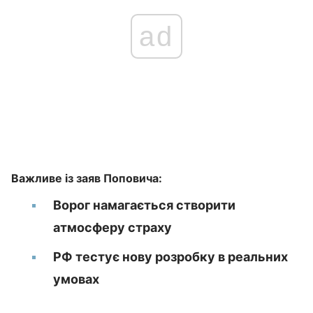
ad
Важливе із заяв Поповича:
Ворог намагається створити
атмосферу страху
РФ тестує нову розробку в реальних
умовах