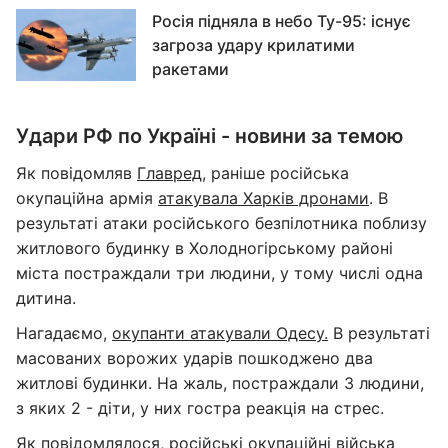
Росія підняла в небо Ту-95: існує
загроза удару крилатими
ракетами
Удари РФ по Україні - новини за темою
Як повідомляв
Главред
, раніше російська
окупаційна армія
атакувала Харків дронами
. В
результаті атаки російського безпілотника поблизу
житлового будинку в Холодногірському районі
міста постраждали три людини, у тому числі одна
дитина.
Нагадаємо,
окупанти атакували Одесу.
В результаті
масованих ворожих ударів пошкоджено два
житлові будинки. На жаль, постраждали 3 людини,
з яких 2 - діти, у них гостра реакція на стрес.
Як повідомлялося, російські окупаційні війська