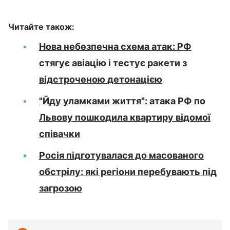
Читайте також:
Нова небезпечна схема атак: РФ
стягує авіацію і тестує ракети з
відстроченою детонацією
"Йду уламками життя": атака РФ по
Львову пошкодила квартиру відомої
співачки
Росія підготувалася до масованого
обстрілу: які регіони перебувають під
загрозою