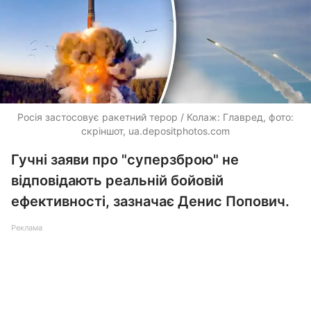
Росія застосовує ракетний терор / Колаж: Главред, фото:
скріншот,
ua.depositphotos.com
Гучні заяви про "суперзброю" не
відповідають реальній бойовій
ефективності, зазначає Денис Попович.
Реклама