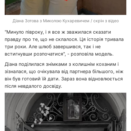
Діана Зотова з Миколою Кухаревичем / скрін з відео
"Минуло півроку, і я все ж зважилася сказати
правду про те, що не склалося. Ця історія тривала
три роки. Але шлюб завершився, так і не
встигнувши розпочатися", - розповіла модель.
Діана поділилася знімками з колишнім коханим і
зізналася, що очікувала від партнера більшого, ніж
він був готовий їй дати. Зараз вона відновлюється
після невдалого досвіду.