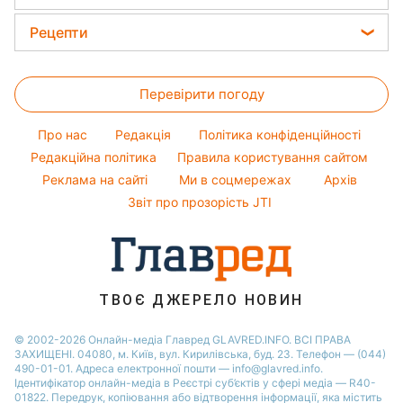
Новини моди
Олена Зеленська
Новини Тернополя
Головоломки
Поради від Андре Тана
Рецепти
Ані Лорак
Новини Запоріжжя
Тести по картинці
Жіночі стрижки
Закуски
Кейт Міддлтон
Новини Житомира
Оптичні ілюзії
Фарбування волосся
Перевірити погоду
Салати
Алла Пугачова
Новини Одеси
Народні прикмети
Прості страви
Максим Галкін
Про нас
Редакція
Політика конфіденційності
Усе про шоу-бізнес
Легкі десерти
Настя Каменських
Редакційна політика
Правила користування сайтом
Реклама на сайті
Ми в соцмережах
Архів
Напої
Віталій Козловський
Звіт про прозорість JTI
Святкове меню
Потап
Софія Ротару
Ольга Сумська
ТВОЄ ДЖЕРЕЛО НОВИН
© 2002-2026 Онлайн-медіа Главред GLAVRED.INFO. ВСІ ПРАВА
ЗАХИЩЕНІ. 04080, м. Київ, вул. Кирилівська, буд. 23. Телефон — (044)
490-01-01. Адреса електронної пошти — info@glavred.info.
Ідентифікатор онлайн-медіа в Реєстрі суб’єктів у сфері медіа — R40-
01822.
Передрук, копіювання або відтворення інформації, яка містить