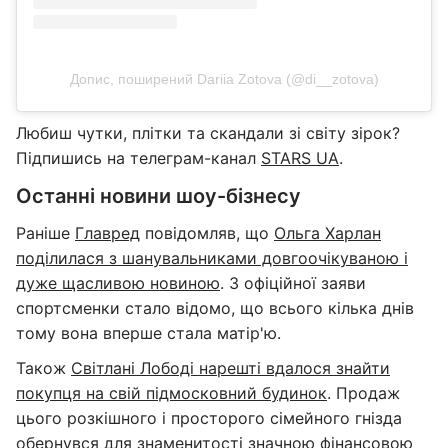
Допис, поширений Dariia Zotova (@di__zotova)
Любиш чутки, плітки та скандали зі світу зірок?
Підпишись на телеграм-канал
STARS UA
.
Останні новини шоу-бізнесу
Раніше
Главред
повідомляв, що
Ольга Харлан
поділилася з шанувальниками довгоочікуваною і
дуже щасливою новиною
. З офіційної заяви
спортсменки стало відомо, що всього кілька днів
тому вона вперше стала матір'ю.
Також
Світлані Лободі нарешті вдалося знайти
покупця на свій підмосковний будинок
. Продаж
цього розкішного і просторого сімейного гнізда
обернувся для знаменитості значною фінансовою