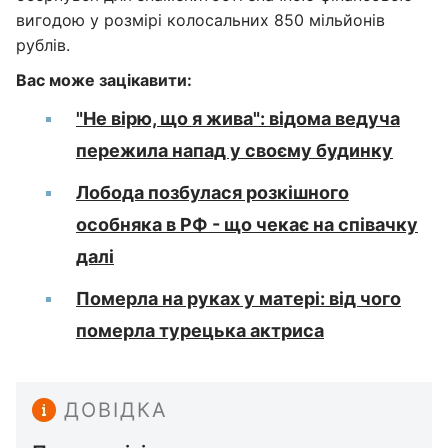
вигодою у розмірі колосальних 850 мільйонів
рублів.
Вас може зацікавити:
"Не вірю, що я жива": відома ведуча
пережила напад у своєму будинку
Лобода позбулася розкішного
особняка в РФ - що чекає на співачку
далі
Померла на руках у матері: від чого
померла турецька актриса
ДОВІДКА