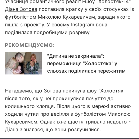
Учасниця романтичного реаліті-шоу "Холостяк-14"
Діана Зотова
поставила крапку у своїх стосунках із
футболістом Миколою Кухаревичем, заради якого
пішла з проекту. У своєму
Instagram
вона
поділилася подробицями розриву.
РЕКОМЕНДУЄМО:
"Дитина не закричала":
переможниця "Холостяка" у
сльозах поділилася пережитим
Нагадаємо, що Зотова покинула шоу "Холостяк"
після того, як у неї прокинулися почуття до
колишнього хлопця. Після цього в мережі активно
ходили чутки про весілля з футболістом Миколою
Кухаревичем. Однак їхнє щастя тривало недовго -
Діана зізналася, що вони розлучилися.