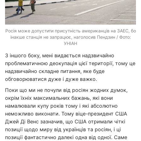
Росія може допустити присутність американців на ЗАЕС, бо
інакше станція не запрацює, наголосив Пендзин / Фото:
УНІАН
З іншого боку, мені видається надзвичайно
проблематичною деокупація цієї території, тому це
надзвичайно складне питання, яке буде
обговорюватися дуже і дуже важко.
Поки що ми не почули від росіян жодних думок,
окрім їхніх максимальних бажань, які вони
намалювали купу років тому і які абсолютно
неможливо виконати. Тому віце-президент США
Джей Ді Венс зазначив, що США отримали чіткі
позиції щодо миру від українців та росіян, і ці
позиції фантастично далекі одна від одної. Саме