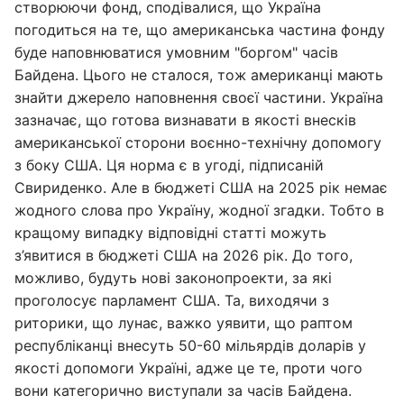
створюючи фонд, сподівалися, що Україна
погодиться на те, що американська частина фонду
буде наповнюватися умовним "боргом" часів
Байдена. Цього не сталося, тож американці мають
знайти джерело наповнення своєї частини. Україна
зазначає, що готова визнавати в якості внесків
американської сторони воєнно-технічну допомогу
з боку США. Ця норма є в угоді, підписаній
Свириденко. Але в бюджеті США на 2025 рік немає
жодного слова про Україну, жодної згадки. Тобто в
кращому випадку відповідні статті можуть
з’явитися в бюджеті США на 2026 рік. До того,
можливо, будуть нові законопроекти, за які
проголосує парламент США. Та, виходячи з
риторики, що лунає, важко уявити, що раптом
республіканці внесуть 50-60 мільярдів доларів у
якості допомоги Україні, адже це те, проти чого
вони категорично виступали за часів Байдена.