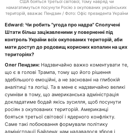
США бояться третьої світової, тому навряд чи
намагатимуться посунути Росію з окупованих українських
територій, вважає Пендзин / Фото: Офіс президента України
Edward
: Чи робить "угода про надра" Сполучені
Штати більш зацікавленими у поверненні під
контроль України всіх окупованих територій, аби
мати доступ до родовищ корисних копалин на цих
територіях?
Олег Пендзин:
Надзвичайно важко коментувати те,
що є в голові Трампа, тому що його рішення
здебільшого емоційні, а не засновані на глибокій
аналітиці та логіці. Та в мене є надзвичайно великі
сумніви в тому, що американська адміністрація
докладатиме бодай якісь зусилля, щоб посунути
росіян з окупованих територій. Американці
бояться третьої світової і ядерного конфлікту.
Саме такі побоювання формували політику
адміністрації Байдена: нам надавалося зброя і