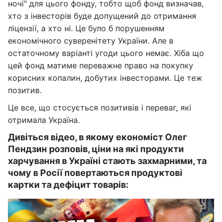
ночі" для цього фонду, тобто щоб фонд визначав,
хто з інвесторів буде допущений до отримання
ліцензії, а хто ні. Це було б порушенням
економічного суверенітету України. Але в
остаточному варіанті угоди цього немає. Хіба що
цей фонд матиме переважне право на покупку
корисних копалин, добутих інвесторами. Це теж
позитив.
Це все, що стосується позитивів і переваг, які
отримала Україна.
Дивіться відео, в якому економіст Олег
Пендзин розповів, ціни на які продукти
харчування в Україні стають захмарними, та
чому в Росії повертаються продуктові
картки та дефіцит товарів: