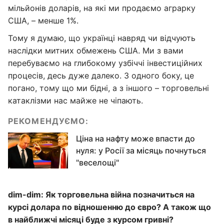
мільйонів доларів, на які ми продаємо аграрку
США, – менше 1%.
Тому я думаю, що українці навряд чи відчують
наслідки митних обмежень США. Ми з вами
перебуваємо на глибокому узбіччі інвестиційних
процесів, десь дуже далеко. З одного боку, це
погано, тому що ми бідні, а з іншого – торговельні
катаклізми нас майже не чіпають.
РЕКОМЕНДУЄМО:
Ціна на нафту може впасти до
нуля: у Росії за місяць почнуться
"веселощі"
dim
-
dim
: Як торговельна війна позначиться на
курсі долара по відношенню до євро? А також що
в найближчі місяці буде з курсом гривні?