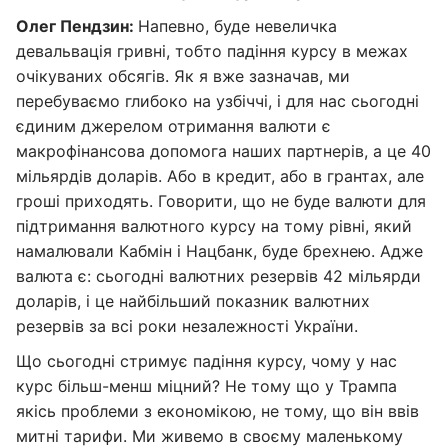
Олег Пендзин:
Напевно, буде невеличка
девальвація гривні, тобто падіння курсу в межах
очікуваних обсягів. Як я вже зазначав, ми
перебуваємо глибоко на узбіччі, і для нас сьогодні
єдиним джерелом отримання валюти є
макрофінансова допомога наших партнерів, а це 40
мільярдів доларів. Або в кредит, або в грантах, але
гроші приходять. Говорити, що не буде валюти для
підтримання валютного курсу на тому рівні, який
намалювали Кабмін і Нацбанк, буде брехнею. Адже
валюта є: сьогодні валютних резервів 42 мільярди
доларів, і це найбільший показник валютних
резервів за всі роки незалежності України.
Що сьогодні стримує падіння курсу, чому у нас
курс більш-менш міцний? Не тому що у Трампа
якісь проблеми з економікою, не тому, що він ввів
митні тарифи. Ми живемо в своєму маленькому