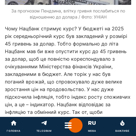
За прогнозом Пендзина, влітку гривня послабиться по
відношенню до долара / Фото: УНІАН
Чому Нацбанк стримує курс? У бюджеті на 2025
рік середньорічний курс був закладений у розмірі
45 гривень за долар. Тобто формально до літа
Нацбанк мав би вже опустити курс до 45 гривень
за долар, щоб це повністю кореспондувало з
очікуваннями Міністерства фінансів України,
закладеними в бюджет. Але торік у нас був
поганий врожай, що спровокувало дуже велике
зростання цін на продовольство. У нас дуже
підскочила інфляція, тобто індекс росту споживчих
цін, а це – індикатор. Нацбанк відповідає за
інфляцію та обмінний курс. Так от, щоби
приборкати інфляцію, НБУ підняв облікову ставку,
змінив резервування для банків тощо. Але в силу
ГОЛОВНА
TELEGRAM
МОВА
ВАЖЛИВЕ
того, що ми дуже залежні від імпорту (дуже