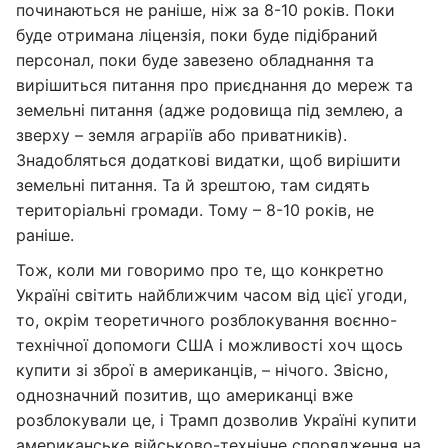
починаються не раніше, ніж за 8-10 років. Поки
буде отримана ліцензія, поки буде підібраний
персонал, поки буде завезено обладнання та
вирішиться питання про приєднання до мереж та
земельні питання (адже родовища під землею, а
зверху – земля аграріїв або приватників).
Знадобляться додаткові видатки, щоб вирішити
земельні питання. Та й зрештою, там сидять
територіальні громади. Тому – 8-10 років, не
раніше.
Тож, коли ми говоримо про те, що конкретно
Україні світить найближчим часом від цієї угоди,
то, окрім теоретичного розблокування воєнно-
технічної допомоги США і можливості хоч щось
купити зі зброї в американців, – нічого. Звісно,
однозначний позитив, що американці вже
розблокували це, і Трамп дозволив Україні купити
американське військово-технічне спорядження на