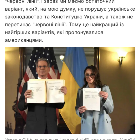
"червоні лінії". І зараз ми маємо остаточний
варіант, який, на мою думку, не порушує українське
законодавство та Конституцію України, а також не
перетинає "червоні лінії". Тому це найкращий із
найгірших варіантів, які пропонувалися
американцями.
Угода з США не порушує "червоні лінії", але не дасть Україні