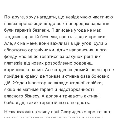
По-друге, хочу нагадати, що невід’ємною частиною
наших пропозицій щодо всіх попередніх варіантів
були гарантії безпеки. Підписана угода не має
жодних гарантій безпеки, навіть згадки про них.
Але, як на мене, вони важливі і в цій угоді були б
абсолютно органічними. Адже наповнення цього
фонду має здійснюватися за рахунок рентних
платежів від нових розроблених родовищ
корисних копалин. Але жоден свідомий інвестор не
прийде в країну, де триває активна фаза бойових
дій. Жоден інвестор не вкладе жодної копійки,
якщо не матиме гарантій недоторканності
власного бізнесу. А допоки тривають активні
бойові дії, таких гарантій ніхто не дасть.
Незважаючи на заяву пані Свириденко про те, що