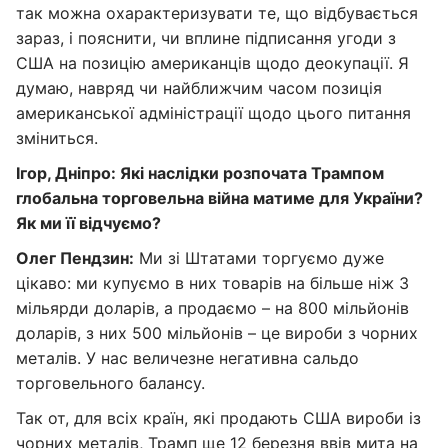
так можна охарактеризувати те, що відбувається
зараз, і пояснити, чи вплине підписання угоди з
США на позицію американців щодо деокупації. Я
думаю, навряд чи найближчим часом позиція
американської адміністрації щодо цього питання
зміниться.
Ігор, Дніпро: Які наслідки розпочата Трампом
глобальна торговельна війна матиме для України?
Як ми її відчуємо?
Олег Пендзин:
Ми зі Штатами торгуємо дуже
цікаво: ми купуємо в них товарів на більше ніж 3
мільярди доларів, а продаємо – на 800 мільйонів
доларів, з них 500 мільйонів – це вироби з чорних
металів. У нас величезне негативна сальдо
торговельного балансу.
Так от, для всіх країн, які продають США вироби із
чорних металів, Трамп ще 12 березня ввів мита на