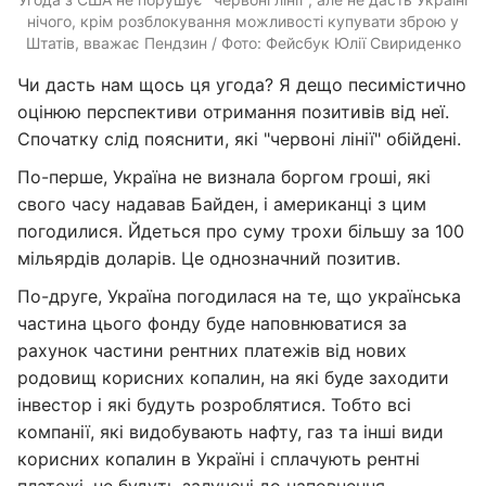
нічого, крім розблокування можливості купувати зброю у
Штатів, вважає Пендзин / Фото: Фейсбук Юлії Свириденко
Чи дасть нам щось ця угода? Я дещо песимістично
оцінюю перспективи отримання позитивів від неї.
Спочатку слід пояснити, які "червоні лінії" обійдені.
По-перше, Україна не визнала боргом гроші, які
свого часу надавав Байден, і американці з цим
погодилися. Йдеться про суму трохи більшу за 100
мільярдів доларів. Це однозначний позитив.
По-друге, Україна погодилася на те, що українська
частина цього фонду буде наповнюватися за
рахунок частини рентних платежів від нових
родовищ корисних копалин, на які буде заходити
інвестор і які будуть розроблятися. Тобто всі
компанії, які видобувають нафту, газ та інші види
корисних копалин в Україні і сплачують рентні