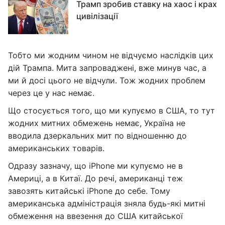
Трамп зробив ставку на хаос і крах
цивілізації
Тобто ми жодним чином не відчуємо наслідків цих
дій Трампа. Мита запроваджені, вже минув час, а
ми й досі цього не відчули. Тож жодних проблем
через це у нас немає.
Що стосується того, що ми купуємо в США, то тут
жодних митних обмежень немає, Україна не
вводила дзеркальних мит по відношенню до
американських товарів.
Одразу зазначу, що iPhone ми купуємо не в
Америці, а в Китаї. До речі, американці теж
завозять китайські iPhone до себе. Тому
американська адміністрація зняла будь-які митні
обмеження на ввезення до США китайської