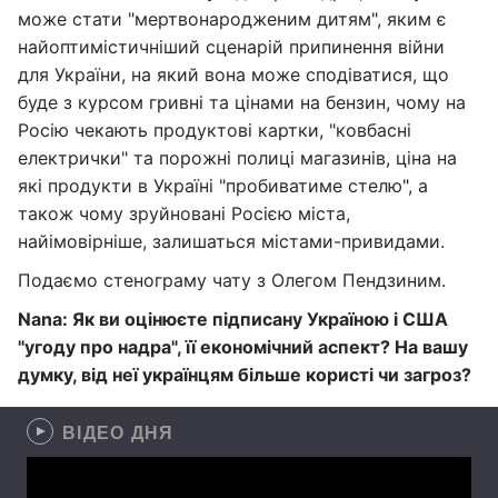
може стати "мертвонародженим дитям", яким є
найоптимістичніший сценарій припинення війни
для України, на який вона може сподіватися, що
буде з курсом гривні та цінами на бензин, чому на
Росію чекають продуктові картки, "ковбасні
електрички" та порожні полиці магазинів, ціна на
які продукти в Україні "пробиватиме стелю", а
також чому зруйновані Росією міста,
найімовірніше, залишаться містами-привидами.
Подаємо стенограму чату з Олегом Пендзиним.
Nana
:
Як ви оцінюєте підписану Україною і США
"угоду про надра", її економічний аспект? На вашу
думку, від неї українцям більше користі чи загроз?
ВІДЕО ДНЯ