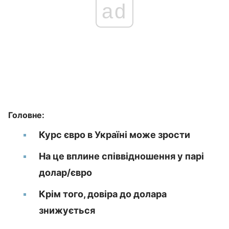
ad
Головне:
Курс євро в Україні може зрости
На це вплине співвідношення у парі
долар/євро
Крім того, довіра до долара
знижується