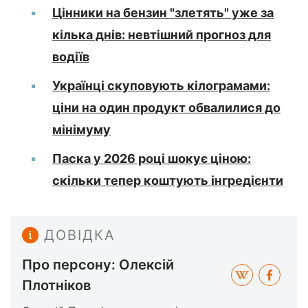
Цінники на бензин "злетять" уже за
кілька днів: невтішний прогноз для
водіїв
Українці скуповують кілограмами:
ціни на один продукт обвалилися до
мінімуму
Паска у 2026 році шокує ціною:
скільки тепер коштують інгредієнти
ДОВІДКА
Про персону: Олексій
Плотніков