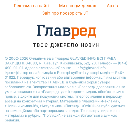
Новини Тернополя
Реклама на сайті
Ми в соцмережах
Архів
Усе про шоу-бізнес
Потап
Новини Черкаси
Звіт про прозорість JTI
Новини Житомира
Новини Рівного
Новини Одеси
ТВОЄ ДЖЕРЕЛО НОВИН
Новини Запоріжжя
© 2002-2026 Онлайн-медіа Главред GLAVRED.INFO. ВСІ ПРАВА
ЗАХИЩЕНІ. 04080, м. Київ, вул. Кирилівська, буд. 23. Телефон — (044)
490-01-01. Адреса електронної пошти — info@glavred.info.
Ідентифікатор онлайн-медіа в Реєстрі суб’єктів у сфері медіа — R40-
01822.
Передрук, копіювання або відтворення інформації, яка містить
посилання на агентство ГЛАВРЕД, в будь-якій формi суворо
забороняється. Використання матеріалів «Главред» дозволяється за
умови посилання на «Главред». для інтернет-видань обов’язковим є
пряме, відкрите для пошукових систем, гіперпосилання в першому
абзаці на конкретний матеріал. Матеріали з плашками «Реклама»,
«Новини компаній», «Актуально», «Погляд», «Офіційно» публікуються
на комерційних або партнерських засадах. Точки зору, виражені в
матеріалах в рубриці "Погляди", не завжди збігаються з думкою
редакції.