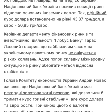
Як повідомляв
Главред
, на четвер, 26 березня,
Національний банк України посилив позиції гривні
відносно основних іноземних валют. Так,
офіційний
курс долара
встановлено на рівні 43,87 грн/дол, а
євро - 50,85 грн/євро.
Керівник департаменту фінансових ринків та
інвестиційної діяльності "Глобус Банку" Тарас
Лєсовий говорив, що найближчим часом на
українському валютному ринку
не очікується
різких коливань
. Адже попри складну міжнародну
ситуацію на ринку зберігатиметься відносна
стабільність.
Голова Комітету економістів України Андрій Новак
заявляв, що Національний банк України має
рекордні золотовалютні резерви
, які дозволили б
тримати курс гривні стабільним, але курс долара
та євро росте. Причиною цього є валютні
спекуляції, так само як і спекуляції на ринку