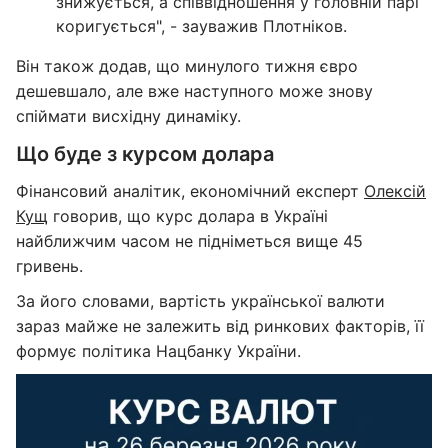
знижується, а співвідношення у головній парі
коригується", - зауважив Плотніков.
Він також додав, що минулого тижня євро
дешевшало, але вже наступного може знову
спіймати висхідну динаміку.
Що буде з курсом долара
Фінансовий аналітик, економічний експерт
Олексій
Кущ
говорив, що курс долара в Україні
найближчим часом не підніметься вище 45
гривень.
За його словами, вартість української валюти
зараз майже не залежить від ринкових факторів, її
формує політика Нацбанку України.