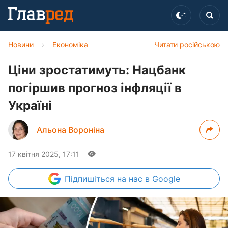
Новини
›
Економіка
Читати російською
Ціни зростатимуть: Нацбанк
погіршив прогноз інфляції в
Україні
Альона Вороніна
17 квітня 2025, 17:11
Підпишіться
на нас в Google