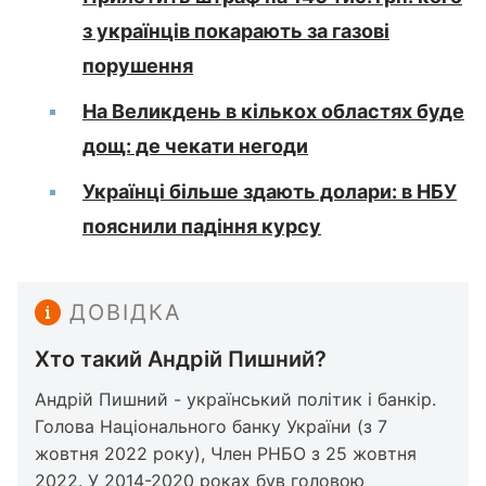
з українців покарають за газові
порушення
На Великдень в кількох областях буде
дощ: де чекати негоди
Українці більше здають долари: в НБУ
пояснили падіння курсу
ДОВІДКА
Хто такий Андрій Пишний?
Андрій Пишний - ​​український політик і банкір.
Голова Національного банку України (з 7
жовтня 2022 року), Член РНБО з 25 жовтня
2022. У 2014-2020 роках був головою