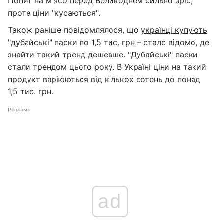
Попит на м'ясо перед Великоднем сильно зріс,
проте ціни "кусаються".
Також раніше повідомлялося, що
українці купують
"дубайські" паски по 1,5 тис. грн
– стало відомо, де
знайти такий тренд дешевше. "Дубайські" паски
стали трендом цього року. В Україні ціни на такий
продукт варіюються від кількох сотень до понад
1,5 тис. грн.
Реклама
ad