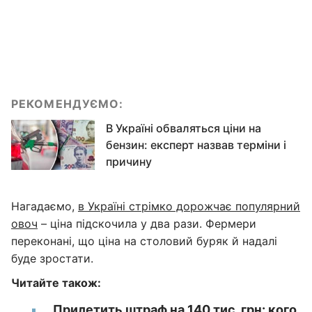
РЕКОМЕНДУЄМО:
В Україні обваляться ціни на
бензин: експерт назвав терміни і
причину
Нагадаємо,
в Україні стрімко дорожчає популярний
овоч
– ціна підскочила у два рази. Фермери
переконані, що ціна на столовий буряк й надалі
буде зростати.
Читайте також:
Прилетить штраф на 140 тис. грн: кого