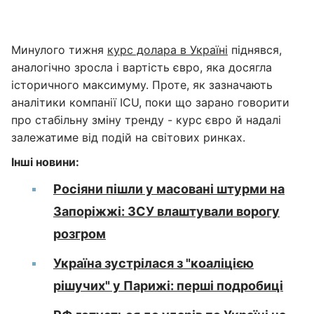
Минулого тижня
курс долара в Україні
піднявся,
аналогічно зросла і вартість євро, яка досягла
історичного максимуму. Проте, як зазначають
аналітики компанії ICU, поки що зарано говорити
про стабільну зміну тренду - курс євро й надалі
залежатиме від подій на світових ринках.
Інші новини:
Росіяни пішли у масовані штурми на
Запоріжжі: ЗСУ влаштували ворогу
розгром
Україна зустрілася з "коаліцією
рішучих" у Парижі: перші подробиці