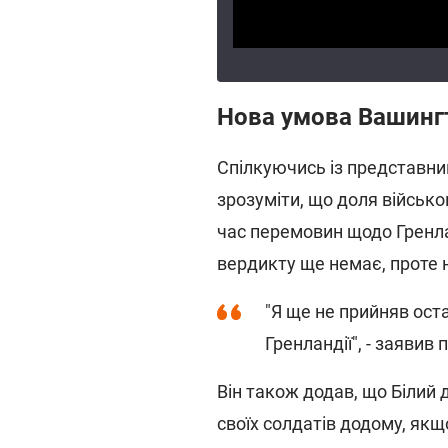
Нова умова Вашинг
Спілкуючись із представни
зрозуміти, що доля військ
час перемовин щодо Гренла
вердикту ще немає, проте 
"Я ще не прийняв ост
Гренландії", - заявив
Він також додав, що Білий
своїх солдатів додому, як