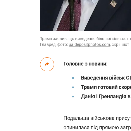
Трамп заявив, що виведення більшої кількості 
Главред, фото:
ua.depositphotos.com
, скріншот
Головне з новини:
Виведення військ С
Трамп готовий скоро
Данія і Гренландія
Подальша військова прису
опинилася під прямою загр