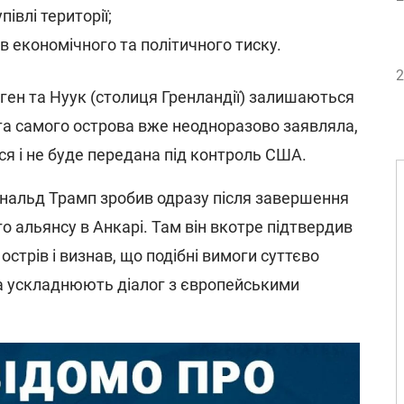
івлі території;
в економічного та політичного тиску.
2
аген та Нуук (столиця Гренландії) залишаються
 та самого острова вже неодноразово заявляла,
ся і не буде передана під контроль США.
нальд Трамп зробив одразу після завершення
о альянсу в Анкарі. Там він вкотре підтвердив
 острів і визнав, що подібні вимоги суттєво
та ускладнюють діалог з європейськими