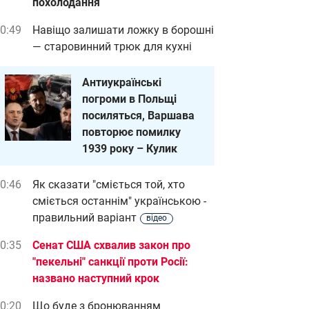
похолодання
0:49
Навіщо залишати ложку в борошні
— старовинний трюк для кухні
Антиукраїнські
погроми в Польщі
посиляться, Варшава
повторює помилку
1939 року – Кулик
0:46
Як сказати "сміється той, хто
сміється останнім" українською -
правильний варіант
відео
0:35
Сенат США схвалив закон про
"пекельні" санкції проти Росії:
названо наступний крок
0:20
Що буде з бронюванням