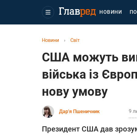
НОВИНИ
ПО
Новини
›
Світ
США можуть вив
війська із Євро
нову умову
9 л
Дар'я Пшеничник
Президент США дав зрозум