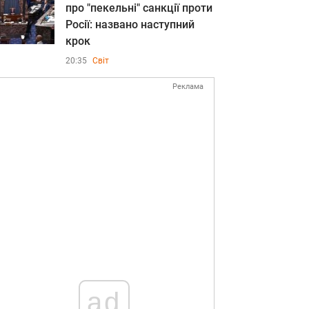
про "пекельні" санкції проти
Росії: названо наступний
крок
20:35
Світ
Реклама
ad