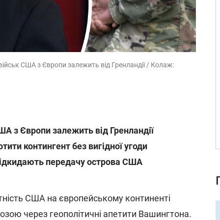
військ США з Європи залежить від Гренландії / Колаж:
ША з Європи залежить від Гренландії
тити контингент без вигідної угоди
 відкидають передачу острова США
тність США на європейському континенті
озою через геополітичні апетити Вашингтона.