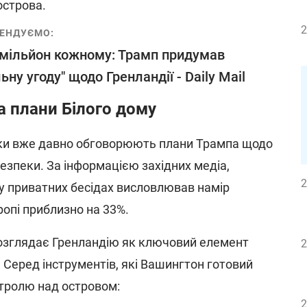
острова.
2
ЕНДУЄМО:
мільйон кожному: Трамп придумав
льну угоду" щодо Гренландії - Daily Mail
а плани Білого дому
тики вже давно обговорюють плани Трампа щодо
езпеки. За інформацією західних медіа,
2
у приватних бесідах висловлював намір
ропі приблизно на 33%.
озглядає Гренландію як ключовий елемент
2
 Серед інструментів, які Вашингтон готовий
тролю над островом:
2