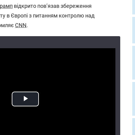
Трамп
відкрито пов’язав збереження
у в Європі з питанням контролю над
домляє
CNN
.