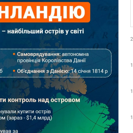
2
1
1
1