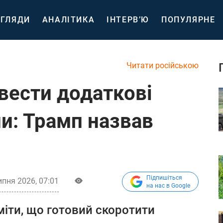
ГЛЯДИ
АНАЛІТИКА
ІНТЕРВ’Ю
ПОПУЛЯРНЕ
Читати російською
ести додаткові
пи: Трамп назвав
Підпишіться
ипня 2026, 07:01
на нас в Google
іти, що готовий скоротити