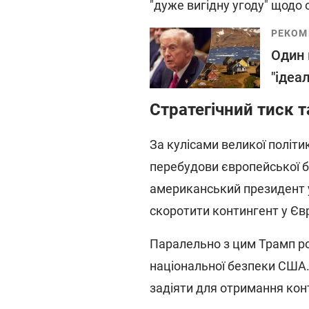
"дуже вигідну угоду" щодо 
РЕКОМ
Один 
"ідеа
Стратегічний тиск т
За кулісами великої полі
перебудови європейської б
американський президент 
скоротити контингент у Єв
Паралельно з цим Трамп р
національної безпеки США.
задіяти для отримання кон