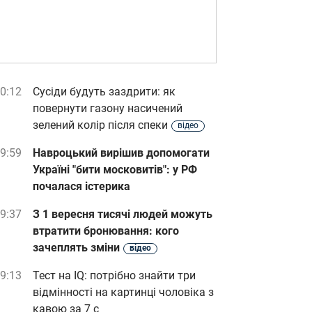
0:12
Сусіди будуть заздрити: як
повернути газону насичений
зелений колір після спеки
відео
9:59
Навроцький вирішив допомогати
Україні "бити московитів": у РФ
почалася істерика
9:37
З 1 вересня тисячі людей можуть
втратити бронювання: кого
зачеплять зміни
відео
9:13
Тест на IQ: потрібно знайти три
відмінності на картинці чоловіка з
кавою за 7 с