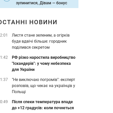
зупинитися, Дівам — бонус
ОСТАННІ НОВИНИ
2:01
Листя стане зеленим, а огірків
буде вдвічі більше: городник
поділився секретом
1:42
РФ різко наростила виробництво
"Іскандерів": у чому небезпека
для України
1:37
"Не виключаю погромів": експерт
розповів, що чекає на українців у
Польщі
0:49
Після спеки температура впаде
до +12 градусів: коли почнеться