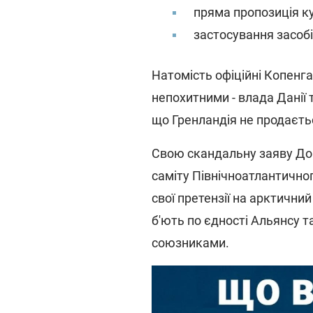
пряма пропозиція куп
застосування засобі
Натомість офіційні Копенг
непохитними - влада Данії
що Гренландія не продаєть
Свою скандальну заяву До
саміту Північноатлантичног
свої претензії на арктичний
б'ють по єдності Альянсу 
союзниками.