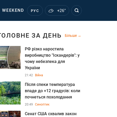
WEEKEND
+26°
РУС
ГОЛОВНЕ ЗА ДЕНЬ
Більше
РФ різко наростила
виробництво "Іскандерів": у
чому небезпека для
України
21:42
Війна
Після спеки температура
впаде до +12 градусів: коли
почнеться похолодання
20:49
Синоптик
Сенат США схвалив закон