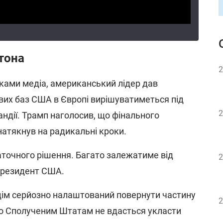
тона
2
ками медіа, американський лідер дав
ових баз США в Європі вирішуватиметься під
2
ндії. Трамп наголосив, що фінального
натякнув на радикальні кроки.
аточного рішення. Багато залежатиме від
2
 президент США.
 дім серйозно налаштований повернути частину
2
що Сполученим Штатам не вдасться укласти