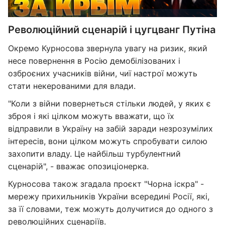
Революційний сценарій і цугцванг Путіна
Окремо Курносова звернула увагу на ризик, який
несе повернення в Росію демобілізованих і
озброєних учасників війни, чиї настрої можуть
стати некерованими для влади.
"Коли з війни повернеться стільки людей, у яких є
зброя і які цілком можуть вважати, що їх
відправили в Україну на забій заради незрозумілих
інтересів, вони цілком можуть спробувати силою
захопити владу. Це найбільш турбулентний
сценарій", - вважає опозиціонерка.
Курносова також згадала проєкт "Чорна іскра" -
мережу прихильників України всередині Росії, які,
за її словами, теж можуть долучитися до одного з
революційних сценаріїв.