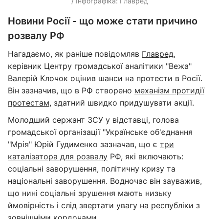
/ Інфографіка: Главред
Новини Росії - що може стати причино
розвалу РФ
Нагадаємо, як раніше повідомляв
Главред
,
керівник Центру громадської аналітики "Вежа"
Валерій Клочок оцінив шанси на протести в Росії.
Він зазначив, що в РФ створено
механізм протидії
протестам
, здатний швидко придушувати акції.
Молодший сержант ЗСУ у відставці, голова
громадської організації "Українське об'єднання
"Мрія" Юрій Гудименко зазначав, що є
три
каталізатора для розвалу
РФ, які включають:
соціальні заворушення, політичну кризу та
національні заворушення. Водночас він зауважив,
що нині соціальні зрушення мають низьку
ймовірність і слід звертати увагу на республіки з
зовнішніми кордонами.