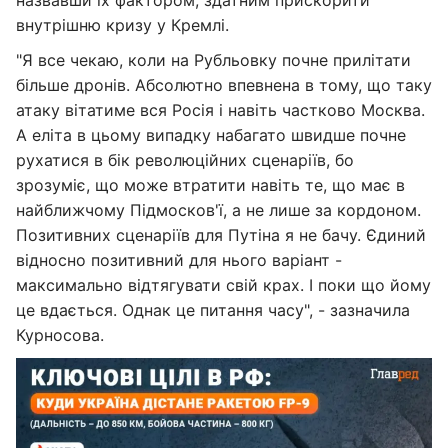
назвавши їх фактором, здатним прискорити
внутрішню кризу у Кремлі.
"Я все чекаю, коли на Рубльовку почне прилітати
більше дронів. Абсолютно впевнена в тому, що таку
атаку вітатиме вся Росія і навіть частково Москва.
А еліта в цьому випадку набагато швидше почне
рухатися в бік революційних сценаріїв, бо
зрозуміє, що може втратити навіть те, що має в
найближчому Підмосков'ї, а не лише за кордоном.
Позитивних сценаріїв для Путіна я не бачу. Єдиний
відносно позитивний для нього варіант -
максимально відтягувати свій крах. І поки що йому
це вдається. Однак це питання часу", - зазначила
Курносова.