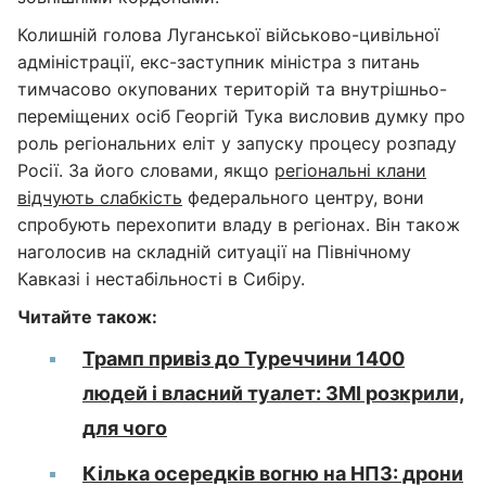
Колишній голова Луганської військово-цивільної
адміністрації, екс-заступник міністра з питань
тимчасово окупованих територій та внутрішньо-
переміщених осіб Георгій Тука висловив думку про
роль регіональних еліт у запуску процесу розпаду
Росії. За його словами, якщо
регіональні клани
відчують слабкість
федерального центру, вони
спробують перехопити владу в регіонах. Він також
наголосив на складній ситуації на Північному
Кавказі і нестабільності в Сибіру.
Читайте також:
Трамп привіз до Туреччини 1400
людей і власний туалет: ЗМІ розкрили,
для чого
Кілька осередків вогню на НПЗ: дрони