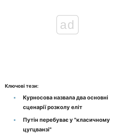
ad
Ключові тези:
Курносова назвала два основні
сценарії розколу еліт
Путін перебуває у "класичному
цугцванзі"