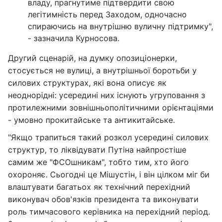
владу, прагнутиме підтвердити свою
легітимність перед Заходом, одночасно
спираючись на внутрішню вуличну підтримку",
- зазначила Курносова.
Другий сценарій, на думку опозиціонерки,
стосується не вулиці, а внутрішньої боротьби у
силових структурах, які вона описує як
неоднорідні: усередині них існують угруповання з
протилежними зовнішньополітичними орієнтаціями
- умовно прокитайське та антикитайське.
"Якщо трапиться такий розкол усередині силових
структур, то ліквідувати Путіна найпростіше
самим же "ФСОшникам", тобто тим, хто його
охороняє. Сьогодні це Мішустін, і він цілком міг би
влаштувати багатьох як технічний перехідний
виконувач обов'язків президента та виконувати
роль тимчасового керівника на перехідний період.