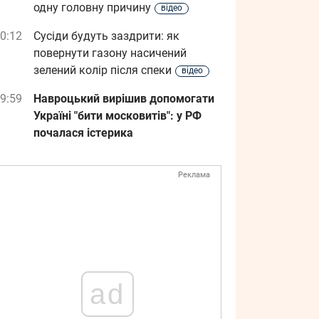
одну головну причину
відео
0:12
Сусіди будуть заздрити: як
повернути газону насичений
зелений колір після спеки
відео
9:59
Навроцький вирішив допомогати
Україні "бити московитів": у РФ
почалася істерика
Реклама
ad