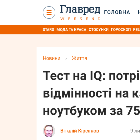
ГОЛОВНА
STARS
МОДА ТА КРАСА
СТОСУНКИ
ГОРОСКОП
РЕ
Новини
›
Життя
Тест на IQ: потр
відмінності на 
ноутбуком за 75
Віталій Кірсанов
9 ли