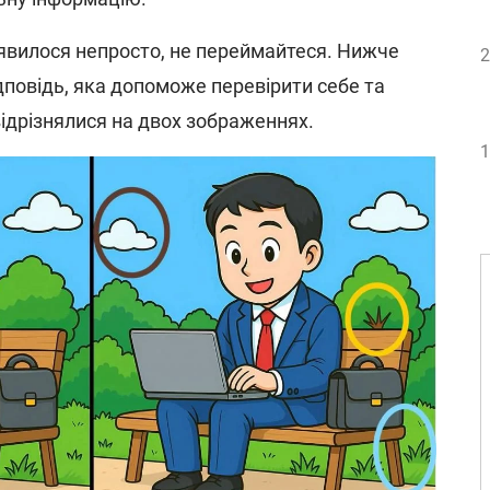
иявилося непросто, не переймайтеся. Нижче
2
дповідь, яка допоможе перевірити себе та
 відрізнялися на двох зображеннях.
1