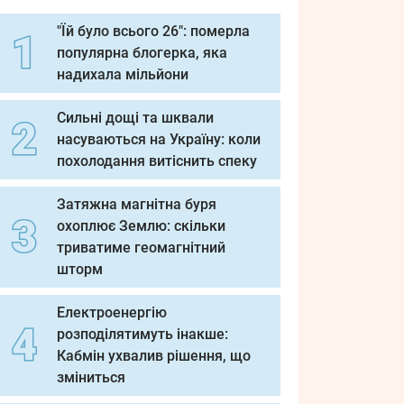
"Їй було всього 26": померла
популярна блогерка, яка
надихала мільйони
Сильні дощі та шквали
насуваються на Україну: коли
похолодання витіснить спеку
Затяжна магнітна буря
охоплює Землю: скільки
триватиме геомагнітний
шторм
Електроенергію
розподілятимуть інакше:
Кабмін ухвалив рішення, що
зміниться