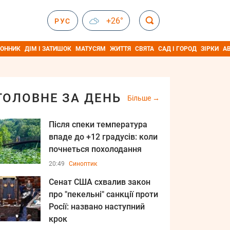
+26°
РУС
ОННИК
ДІМ І ЗАТИШОК
МАТУСЯМ
ЖИТТЯ
СВЯТА
САД І ГОРОД
ЗІРКИ
А
ГОЛОВНЕ ЗА ДЕНЬ
Більше
Після спеки температура
впаде до +12 градусів: коли
почнеться похолодання
20:49
Синоптик
Сенат США схвалив закон
про "пекельні" санкції проти
Росії: названо наступний
крок