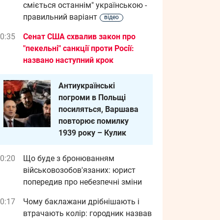
сміється останнім" українською -
правильний варіант
відео
0:35
Сенат США схвалив закон про
"пекельні" санкції проти Росії:
названо наступний крок
Антиукраїнські
погроми в Польщі
посиляться, Варшава
повторює помилку
1939 року – Кулик
0:20
Що буде з бронюванням
військовозобов'язаних: юрист
попередив про небезпечні зміни
0:17
Чому баклажани дрібнішають і
втрачають колір: городник назвав