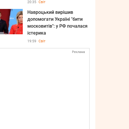
20:35
Світ
Навроцький вирішив
допомогати Україні "бити
московитів": у РФ почалася
істерика
19:59
Світ
Реклама