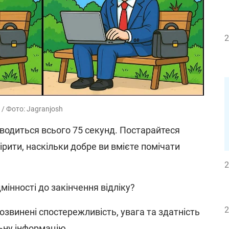
2
/ Фото: Jagranjosh
водиться всього 75 секунд. Постарайтеся
вірити, наскільки добре ви вмієте помічати
2
мінності до закінчення відліку?
2
розвинені спостережливість, увага та здатність
ьну інформацію.