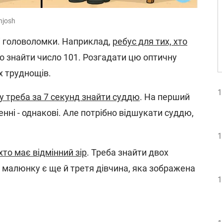
njosh
і головоломки. Наприклад,
ребус для тих, хто
но знайти число 101. Розгадати цю оптичну
х труднощів.
1
у треба за 7 секунд знайти суддю
. На перший
енні - однакові. Але потрібно відшукати суддю,
1
хто має відмінний зір
. Треба знайти двох
а малюнку є ще й третя дівчина, яка зображена
1