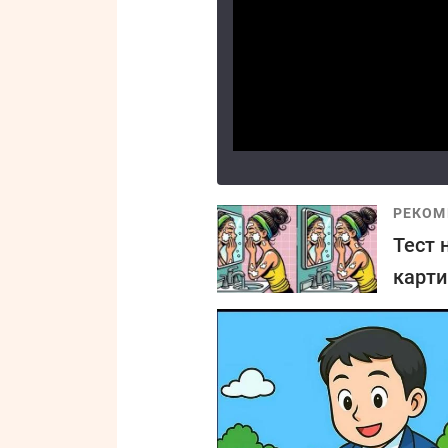
РЕКОМ
Тест 
карти