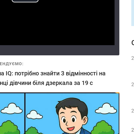
2
ЕНДУЄМО:
на IQ: потрібно знайти 3 відмінності на
нці дівчини біля дзеркала за 19 с
2
2
2