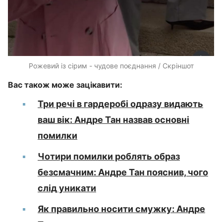
Рожевий із сірим - чудове поєднання / Скріншот
Вас також може зацікавити:
Три речі в гардеробі одразу видають
ваш вік: Андре Тан назвав основні
помилки
Чотири помилки роблять образ
безсмачним: Андре Тан пояснив, чого
слід уникати
Як правильно носити смужку: Андре