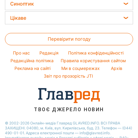
Новини Харкова
Усе про сало
Синоптик
Прості страви
Алла Пугачова
Новини Полтави
Прибирання
Прогноз погоди
Легкі десерти
Цікаве
Максим Галкін
Новини Львова
Магнітні бурі
Напої
Настя Каменських
Головоломки
Новини Сум
Погода на сьогодні
Святкове меню
Віталій Козловський
Перевірити погоду
Тести по картинці
Новини Дніпра
Погода на завтра
Потап
Оптичні ілюзії
Новини Черкаси
Про нас
Редакція
Політика конфіденційності
Пилова буря
Софія Ротару
Народні прикмети
Новини Тернополя
Редакційна політика
Правила користування сайтом
Реклама на сайті
Ми в соцмережах
Архів
Усе про шоу-бізнес
Новини Рівного
Звіт про прозорість JTI
Новини Житомира
Новини Запоріжжя
Новини Одеси
ТВОЄ ДЖЕРЕЛО НОВИН
© 2002-2026 Онлайн-медіа Главред GLAVRED.INFO. ВСІ ПРАВА
ЗАХИЩЕНІ. 04080, м. Київ, вул. Кирилівська, буд. 23. Телефон — (044)
490-01-01. Адреса електронної пошти — info@glavred.info.
Ідентифікатор онлайн-медіа в Реєстрі суб’єктів у сфері медіа — R40-