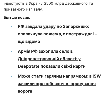
інвестують в Україну $500 млрд державного та
приватного капіталу.
Більше новин:
РФ завдала удару по Запоріжжю:
спалахнула пожежа, є постраждалі –
що відомо
Армія РФ захопила село в
Дніпропетровській області: у
DeepState показали свіжі карти
Може стати гарячим напрямком: в ISW
заявили про небезпечне просування
ворога