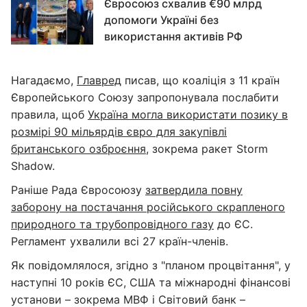
Євросоюз схвалив €90 млрд
допомоги Україні без
використання активів РФ
Нагадаємо,
Главред
писав, що коаліція з 11 країн
Європейського Союзу запропонувала послабити
правила, щоб
Україна могла використати позику в
розмірі 90 мільярдів євро для закупівлі
британського озброєння
, зокрема ракет Storm
Shadow.
Раніше Рада Євросоюзу
затвердила повну
заборону на постачання російського скрапленого
природного та трубопровідного газу
до ЄС.
Регламент ухвалили всі 27 країн-членів.
Як повідомлялося, згідно з "планом процвітання", у
наступні 10 років ЄС, США та міжнародні фінансові
установи – зокрема МВФ і Світовий банк –