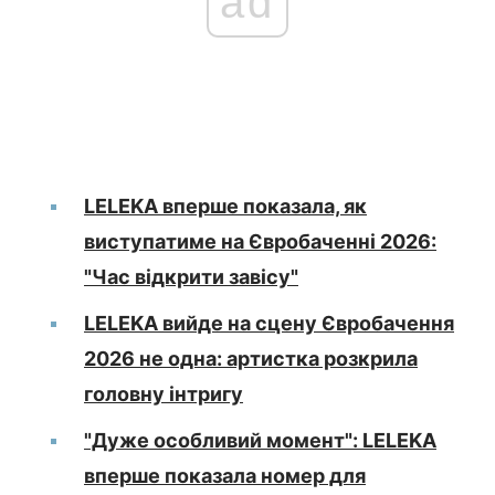
ad
LELEKA вперше показала, як
виступатиме на Євробаченні 2026:
"Час відкрити завісу"
LELEKA вийде на сцену Євробачення
2026 не одна: артистка розкрила
головну інтригу
"Дуже особливий момент": LELEKA
вперше показала номер для