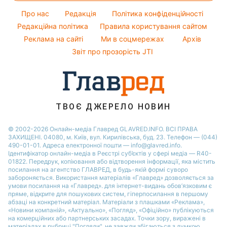
Курс валют
Настя Каменських
Новини Полтави
Напої
Про нас
Редакція
Політика конфіденційності
Віталій Козловський
Новини Дніпра
Редакційна політика
Правила користування сайтом
Реклама на сайті
Ми в соцмережах
Архів
Новини Сум
Звіт про прозорість JTI
Новини Тернополя
Новини Черкаси
Новини Житомира
Новини Рівного
ТВОЄ ДЖЕРЕЛО НОВИН
Новини Одеси
© 2002-2026 Онлайн-медіа Главред GLAVRED.INFO. ВСІ ПРАВА
ЗАХИЩЕНІ. 04080, м. Київ, вул. Кирилівська, буд. 23. Телефон — (044)
Новини Запоріжжя
490-01-01. Адреса електронної пошти — info@glavred.info.
Ідентифікатор онлайн-медіа в Реєстрі суб’єктів у сфері медіа — R40-
01822.
Передрук, копіювання або відтворення інформації, яка містить
посилання на агентство ГЛАВРЕД, в будь-якій формi суворо
забороняється. Використання матеріалів «Главред» дозволяється за
умови посилання на «Главред». для інтернет-видань обов’язковим є
пряме, відкрите для пошукових систем, гіперпосилання в першому
абзаці на конкретний матеріал. Матеріали з плашками «Реклама»,
«Новини компаній», «Актуально», «Погляд», «Офіційно» публікуються
на комерційних або партнерських засадах. Точки зору, виражені в
матеріалах в рубриці "Погляди", не завжди збігаються з думкою