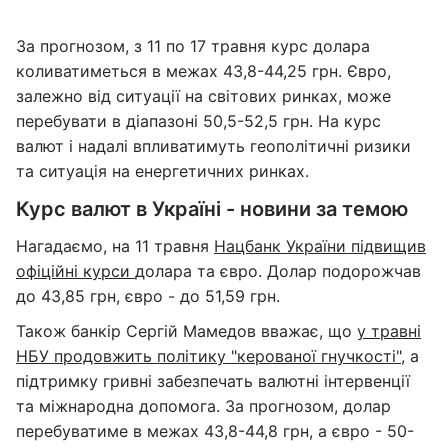
За прогнозом, з 11 по 17 травня курс долара
коливатиметься в межах 43,8-44,25 грн. Євро,
залежно від ситуації на світових ринках, може
перебувати в діапазоні 50,5-52,5 грн. На курс
валют і надалі впливатимуть геополітичні ризики
та ситуація на енергетичних ринках.
Курс валют в Україні - новини за темою
Нагадаємо, на 11 травня
Нацбанк України підвищив
офіційні курси
долара та євро. Долар подорожчав
до 43,85 грн, євро - до 51,59 грн.
Також банкір Сергій Мамедов вважає, що
у травні
НБУ продовжить політику "керованої гнучкості"
, а
підтримку гривні забезпечать валютні інтервенції
та міжнародна допомога. За прогнозом, долар
перебуватиме в межах 43,8-44,8 грн, а євро - 50-