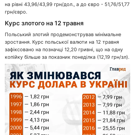
на рівні 43,96/43,99 грн/дол., а до євро - 51,76/51,77
грн/євро.
Курс злотого на 12 травня
Польський злотий продемонстрував мінімальне
зростання. Курс польської валюти на 12 травня
зафіксовано на позначці 12,20 гривні, що на одну
копійку більше за показник понеділка (12,19 грн/зл).