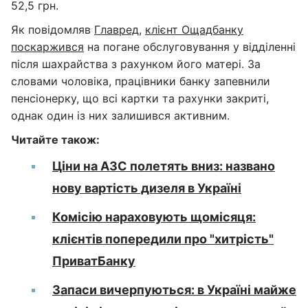
52,5 грн.
Як повідомляв
Главред
,
клієнт Ощадбанку
поскаржився
на погане обслуговування у відділенні
після шахрайства з рахунком його матері. За
словами чоловіка, працівники банку запевнили
пенсіонерку, що всі картки та рахунки закриті,
однак один із них залишився активним.
Читайте також:
Ціни на АЗС полетять вниз: названо
нову вартість дизеля в Україні
Комісію нараховують щомісяця:
клієнтів попередили про "хитрість"
ПриватБанку
Запаси вичерпуються: в Україні майже