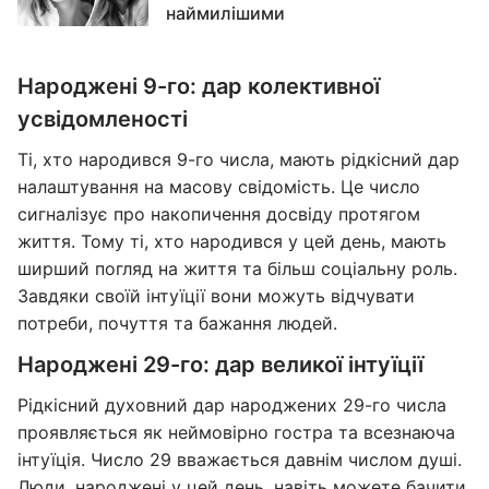
наймилішими
Народжені 9-го: дар колективної
усвідомленості
Ті, хто народився 9-го числа, мають рідкісний дар
налаштування на масову свідомість. Це число
сигналізує про накопичення досвіду протягом
життя. Тому ті, хто народився у цей день, мають
ширший погляд на життя та більш соціальну роль.
Завдяки своїй інтуїції вони можуть відчувати
потреби, почуття та бажання людей.
Народжені 29-го: дар великої інтуїції
Рідкісний духовний дар народжених 29-го числа
проявляється як неймовірно гостра та всезнаюча
інтуїція. Число 29 вважається давнім числом душі.
Люди, народжені у цей день, навіть можете бачити