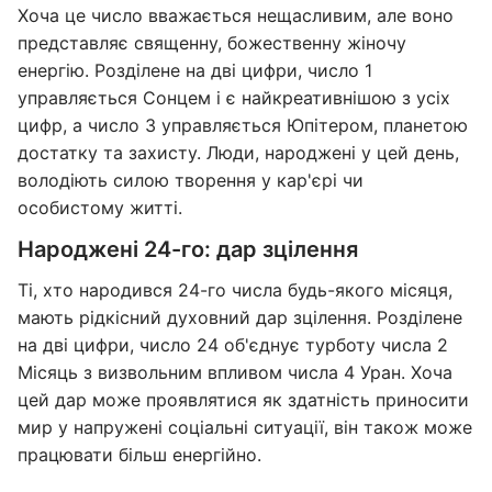
Хоча це число вважається нещасливим, але воно
представляє священну, божественну жіночу
енергію. Розділене на дві цифри, число 1
управляється Сонцем і є найкреативнішою з усіх
цифр, а число 3 управляється Юпітером, планетою
достатку та захисту. Люди, народжені у цей день,
володіють силою творення у кар'єрі чи
особистому житті.
Народжені 24-го: дар зцілення
Ті, хто народився 24-го числа будь-якого місяця,
мають рідкісний духовний дар зцілення. Розділене
на дві цифри, число 24 об'єднує турботу числа 2
Місяць з визвольним впливом числа 4 Уран. Хоча
цей дар може проявлятися як здатність приносити
мир у напружені соціальні ситуації, він також може
працювати більш енергійно.