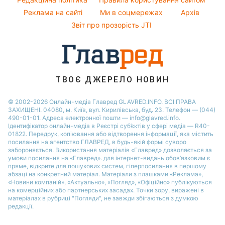
Новини Черкаси
Реклама на сайті
Ми в соцмережах
Архів
Усе про шоу-бізнес
Новини Тернополя
Звіт про прозорість JTI
Новини Рівного
Новини Житомира
Новини Запоріжжя
ТВОЄ ДЖЕРЕЛО НОВИН
Новини Одеси
© 2002-2026 Онлайн-медіа Главред GLAVRED.INFO. ВСІ ПРАВА
ЗАХИЩЕНІ. 04080, м. Київ, вул. Кирилівська, буд. 23. Телефон — (044)
490-01-01. Адреса електронної пошти — info@glavred.info.
Ідентифікатор онлайн-медіа в Реєстрі суб’єктів у сфері медіа — R40-
01822.
Передрук, копіювання або відтворення інформації, яка містить
посилання на агентство ГЛАВРЕД, в будь-якій формi суворо
забороняється. Використання матеріалів «Главред» дозволяється за
умови посилання на «Главред». для інтернет-видань обов’язковим є
пряме, відкрите для пошукових систем, гіперпосилання в першому
абзаці на конкретний матеріал. Матеріали з плашками «Реклама»,
«Новини компаній», «Актуально», «Погляд», «Офіційно» публікуються
на комерційних або партнерських засадах. Точки зору, виражені в
матеріалах в рубриці "Погляди", не завжди збігаються з думкою
редакції.