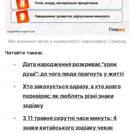
Яке значення чисел у нумерології / Інфографіка: Главред
Читайте також:
Дата народження розкриває "урок
душі": до чого люди прагнуть у житті
Хто закохується одразу, а хто довго
перевіряє: як люблять різні знаки
зодіаку
З 11 травня скрутні часи минуть: 4
знаки китайського зодіаку чекає