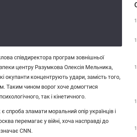
1
1
слова співдиректора програм зовнішньої
езпеки центру Разумкова Олексія Мельника,
1
кі окупанти концентрують удари, замість того,
там. Таким чином ворог хоче домогтися
сихологічного, так і кінетичного.
1
 є спроба зламати моральний опір українців і
сква перемагає у війні, хоча насправді до
1
зазначає CNN.