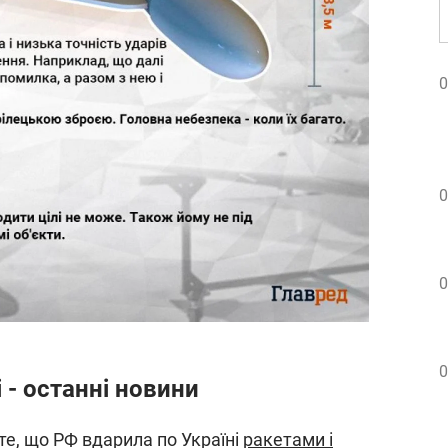
0
0
0
0
 - останні новини
те, що РФ вдарила по Україні
ракетами і