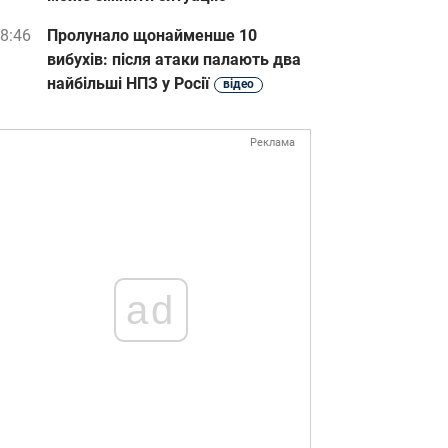
8:46
Пролунало щонайменше 10
вибухів: після атаки палають два
найбільші НПЗ у Росії
відео
Реклама
ad