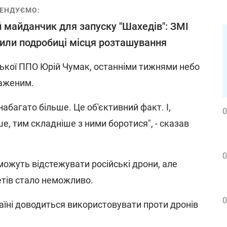
ЕНДУЄМО:
 майданчик для запуску "Шахедів": ЗМІ
или подробиці місця розташування
нської ППО Юрій Чумак, останніми тижнями небо
таженим.
набагато більше. Це об'єктивний факт. І,
0
ше, тим складніше з ними боротися", - сказав
0
можуть відстежувати російські дрони, але
етів стало неможливо.
0
раїні доводиться використовувати проти дронів