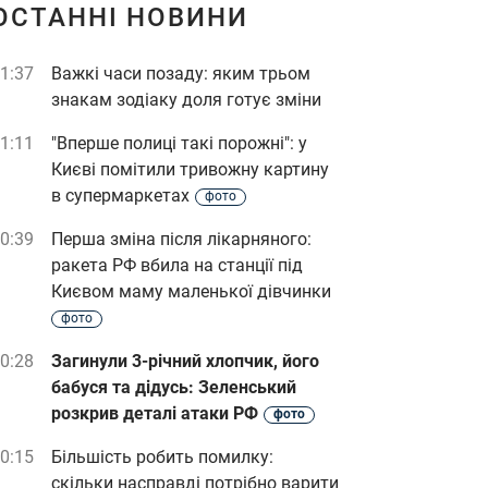
ОСТАННІ НОВИНИ
1:37
Важкі часи позаду: яким трьом
знакам зодіаку доля готує зміни
1:11
"Вперше полиці такі порожні": у
Києві помітили тривожну картину
в супермаркетах
фото
0:39
Перша зміна після лікарняного:
ракета РФ вбила на станції під
Києвом маму маленької дівчинки
фото
0:28
Загинули 3-річний хлопчик, його
бабуся та дідусь: Зеленський
розкрив деталі атаки РФ
фото
0:15
Більшість робить помилку:
скільки насправді потрібно варити