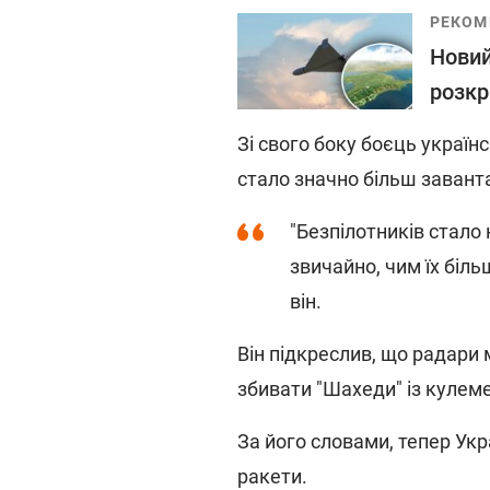
РЕКОМ
Новий
розкр
Зі свого боку боєць украї
стало значно більш заван
"Безпілотників стало 
звичайно, чим їх біль
він.
Він підкреслив, що радари 
збивати "Шахеди" із кулем
За його словами, тепер Ук
ракети.