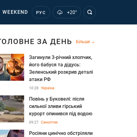
WEEKEND
+20°
РУС
ГОЛОВНЕ ЗА ДЕНЬ
Більше
Загинули 3-річний хлопчик,
його бабуся та дідусь:
Зеленський розкрив деталі
атаки РФ
10:28
Україна
Повінь у Буковелі: після
сильної зливи гірський
курорт опинився під водою
09:27
Синоптик
Росіяни цинічно обстріляли