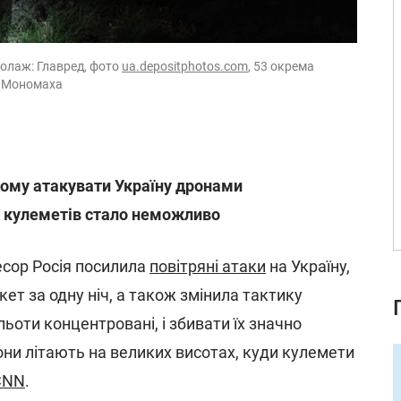
олаж: Главред, фото
ua.depositphotos.com
, 53 окрема
а Мономаха
вому атакувати Україну дронами
з кулеметів стало неможливо
есор Росія посилила
повітряні атаки
на Україну,
кет за одну ніч, а також змінила тактику
льоти концентровані, і збивати їх значно
они літають на великих висотах, куди кулемети
CNN
.