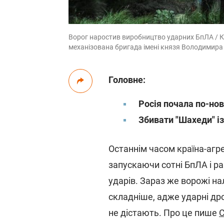
Ворог наростив виробництво ударних БпЛА / К
механізована бригада імені князя Володимир
Головне:
Росія почала по-но
Збивати "Шахеди" і
Останнім часом країна-агр
запускаючи сотні БпЛА і ра
ударів. Зараз же ворожі на
складніше, адже ударні др
не дістають. Про це пише