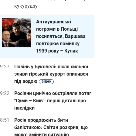
кукурудзу
Антиукраїнські
погроми в Польщі
посиляться, Варшава
повторює помилку
1939 року – Кулик
9:27
Повінь у Буковелі: після сильної
зливи гірський курорт опинився
під водою
відео
9:22
Росіяни цинічно обстріляли потяг
"Суми – Київ": перші деталі про
наслідки
8:51
Росія продовжить бити
балістикою: Світан розкрив, що
може змінити ситуацію