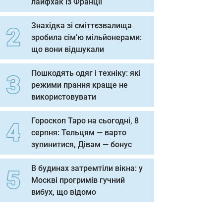
лайфхак із Франції
Знахідка зі сміттєзвалища
зробила сім’ю мільйонерами:
що вони відшукали
Пошкодять одяг і техніку: які
режими прання краще не
використовувати
Гороскоп Таро на сьогодні, 8
серпня: Тельцям — варто
зупинитися, Дівам — бонус
В будинах затремтіли вікна: у
Москві прогримів гучний
вибух, що відомо